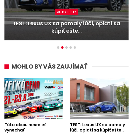
AUTO TESTY
TEST: Lexus UX sa pomaly lúči, oplatí sa
kúpiť ešte…
MOHLO BY VÁS ZAUJÍMAŤ
Túto akciu nesmieš
TEST: Lexus UX sa pomaly
vynechať!
lúči, oplatí sa kúpiť ešte…