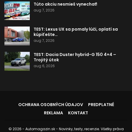
Túto akciu nesmieš vynechať!
aug 7, 2026
TEST: Lexus UX sa pomaly lúči, oplatí sa
kúpiť ešte…
aug 7, 2026
TEST: Dacia Duster hybrid-G 150 4×4 –
Trojitý útok
aug 6, 2026
OCHRANA OSOBNÝCH ÚDAJOV
PREDPLATNÉ
REKLAMA
KONTAKT
© 2026 - Automagazin.sk - Novinky, testy, recenzie. Všetky práva