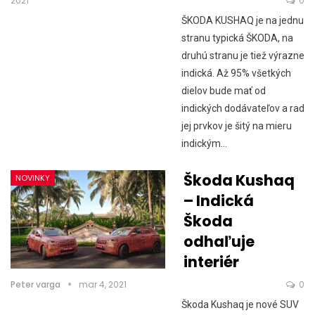
2021
0
ŠKODA KUSHAQ je na jednu
stranu typická ŠKODA, na
druhú stranu je tiež výrazne
indická. Až 95% všetkých
dielov bude mať od
indických dodávateľov a rad
jej prvkov je šitý na mieru
indickým…
Škoda Kushaq
NOVINKY
– Indická
Škoda
odhaľuje
interiér
Peter varga
mar 4, 2021
0
Škoda Kushaq je nové SUV