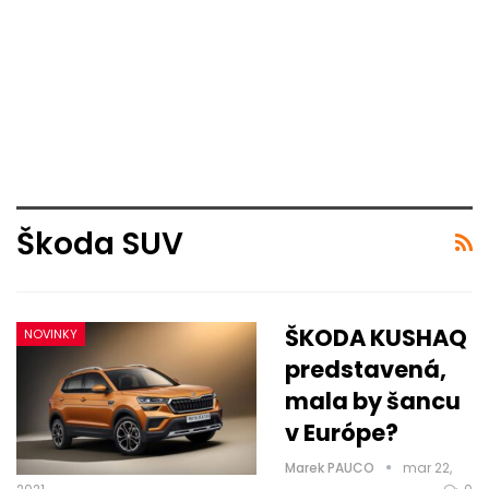
Škoda SUV
ŠKODA KUSHAQ
NOVINKY
predstavená,
mala by šancu
v Európe?
Marek PAUCO
mar 22,