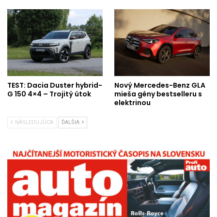
TEST: Dacia Duster hybrid-
Nový Mercedes-Benz GLA
G 150 4×4 – Trojitý útok
mieša gény bestselleru s
elektrinou
NÁSLEDUJÚCA
ĎALŠIA