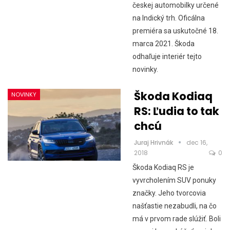
českej automobilky určené
na Indický trh. Oficálna
premiéra sa uskutočné 18.
marca 2021. Škoda
odhaľuje interiér tejto
novinky.
Škoda Kodiaq
NOVINKY
RS: Ľudia to tak
chcú
Juraj Hrivnák
dec 16,
2018
0
Škoda Kodiaq RS je
vyvrcholením SUV ponuky
značky. Jeho tvorcovia
našťastie nezabudli, na čo
má v prvom rade slúžiť. Boli