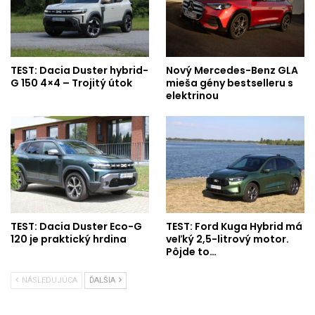
TEST: Dacia Duster hybrid-
Nový Mercedes-Benz GLA
G 150 4×4 – Trojitý útok
mieša gény bestselleru s
elektrinou
TEST: Dacia Duster Eco-G
TEST: Ford Kuga Hybrid má
120 je praktický hrdina
veľký 2,5-litrový motor.
Pôjde to…
NÁSLEDUJÚCA
ĎALŠIA