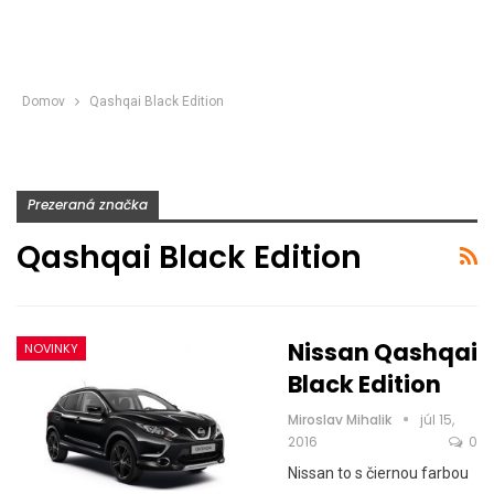
Domov
Qashqai Black Edition
Prezeraná značka
Qashqai Black Edition
Nissan Qashqai
NOVINKY
Black Edition
Miroslav Mihalik
júl 15,
2016
0
Nissan to s čiernou farbou