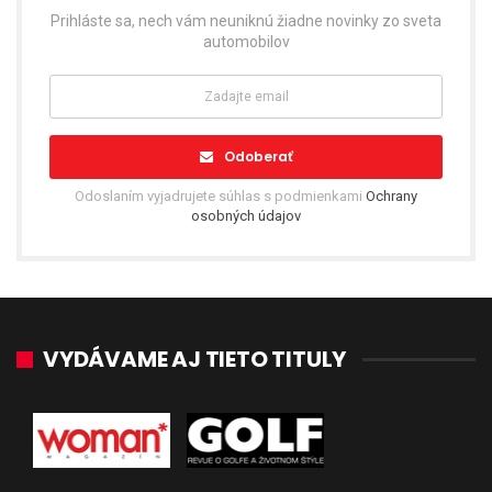
Prihláste sa, nech vám neuniknú žiadne novinky zo sveta
automobilov
Odoberať
Odoslaním vyjadrujete súhlas s podmienkami
Ochrany
osobných údajov
VYDÁVAME AJ TIETO TITULY