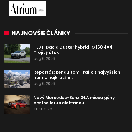
NAJNOVŠIE ČLÁNKY
TEST: Dacia Duster hybrid-G 150 4×4 –
Trojitý útok
aug 6, 2026
Reportáž: Renaultom Trafic z najvyšších
hôr na najkratšie…
aug 6, 2026
Nový Mercedes-Benz GLA mieša gény
bestselleru s elektrinou
júl 31, 2026