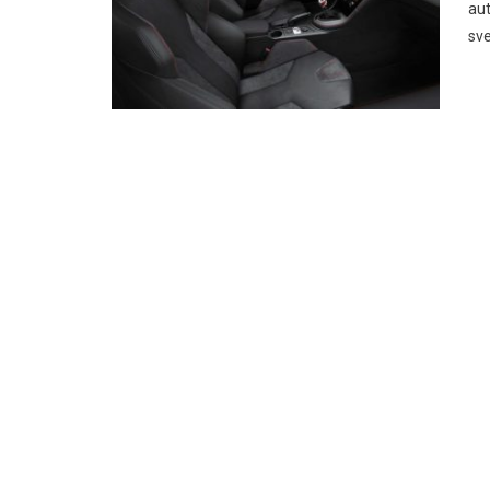
au
sv