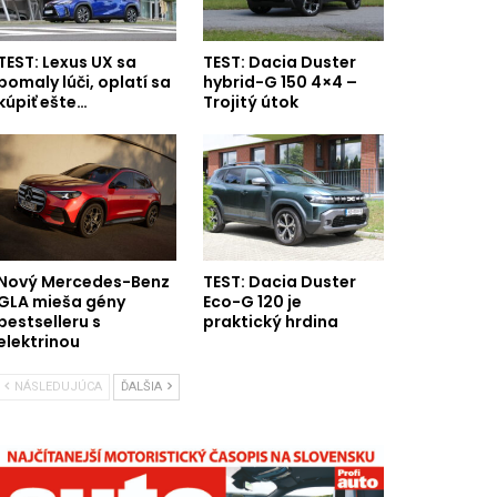
TEST: Lexus UX sa
TEST: Dacia Duster
pomaly lúči, oplatí sa
hybrid-G 150 4×4 –
kúpiť ešte…
Trojitý útok
Nový Mercedes-Benz
TEST: Dacia Duster
GLA mieša gény
Eco-G 120 je
bestselleru s
praktický hrdina
elektrinou
NÁSLEDUJÚCA
ĎALŠIA