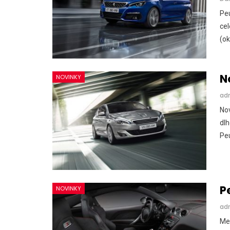
Peu
cel
(ok
N
NOVINKY
ad
Nov
dlh
Peu
P
NOVINKY
ad
Me