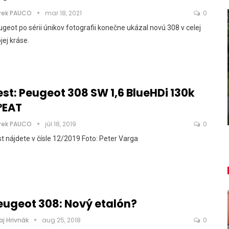
rek PAUCO
mar 18, 2021
0
geot po sérii únikov fotografii konečne ukázal novú 308 v celej
jej kráse.
AUTO TESTY
,
TEST: Dacia Duster hybrid-G 150
4×4 – Trojitý útok
est: Peugeot 308 SW 1,6 BlueHDi 130k
°EAT
Daniel Balucha
aug 6, 2026
0
rek PAUCO
júl 18, 2019
0
t nájdete v čísle 12/2019 Foto: Peter Varga
eugeot 308: Nový etalón?
aj Hrivnák
aug 25, 2018
0