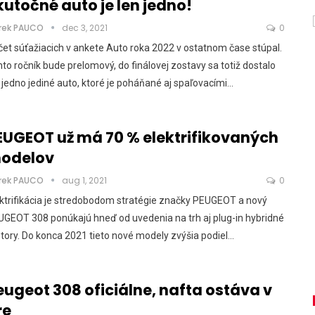
kutočné auto je len jedno!
rek PAUCO
dec 3, 2021
0
et súťažiacich v ankete Auto roka 2022 v ostatnom čase stúpal.
to ročník bude prelomový, do finálovej zostavy sa totiž dostalo
 jedno jediné auto, ktoré je poháňané aj spaľovacími…
EUGEOT už má 70 % elektrifikovaných
odelov
rek PAUCO
aug 1, 2021
0
ktrifikácia je stredobodom stratégie značky PEUGEOT a nový
GEOT 308 ponúkajú hneď od uvedenia na trh aj plug-in hybridné
ory. Do konca 2021 tieto nové modely zvýšia podiel…
eugeot 308 oficiálne, nafta ostáva v
re