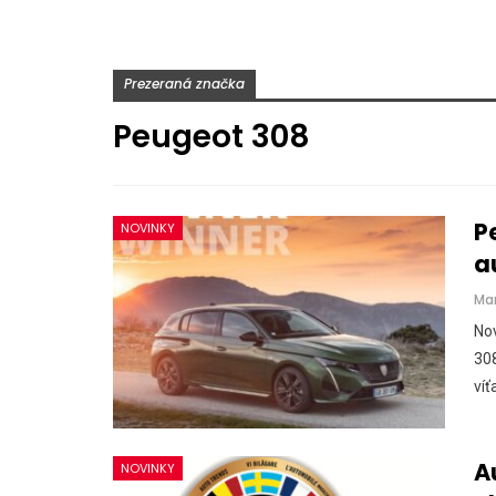
Prezeraná značka
Peugeot 308
P
NOVINKY
a
Ma
Nov
308
víť
A
NOVINKY