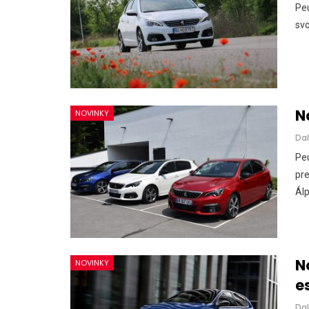
Peu
svo
N
NOVINKY
Dal
Peu
pre
Álp
N
NOVINKY
e
Dal