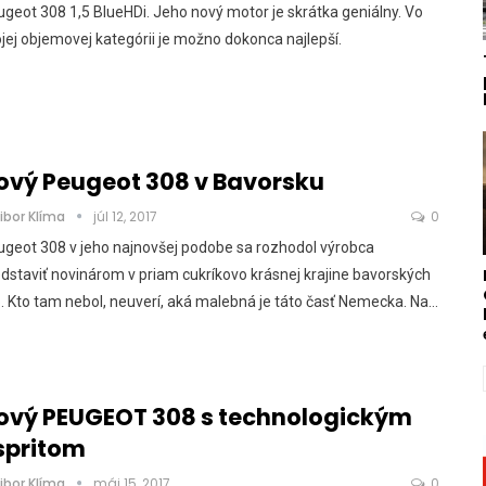
geot 308 1,5 BlueHDi. Jeho nový motor je skrátka geniálny. Vo
jej objemovej kategórii je možno dokonca najlepší.
ový Peugeot 308 v Bavorsku
ibor Klíma
júl 12, 2017
0
geot 308 v jeho najnovšej podobe sa rozhodol výrobca
dstaviť novinárom v priam cukríkovo krásnej krajine bavorských
. Kto tam nebol, neuverí, aká malebná je táto časť Nemecka. Na…
ový PEUGEOT 308 s technologickým
spritom
ibor Klíma
máj 15, 2017
0