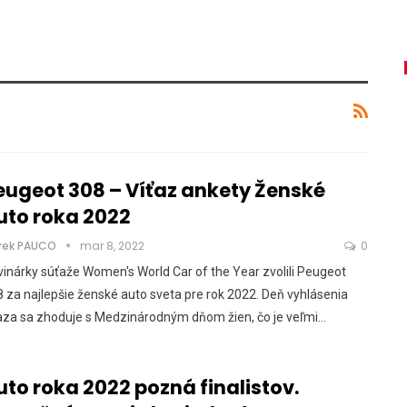
eugeot 308 – Víťaz ankety Ženské
uto roka 2022
rek PAUCO
mar 8, 2022
0
inárky súťaže Women's World Car of the Year zvolili Peugeot
 za najlepšie ženské auto sveta pre rok 2022. Deň vyhlásenia
aza sa zhoduje s Medzinárodným dňom žien, čo je veľmi…
uto roka 2022 pozná finalistov.