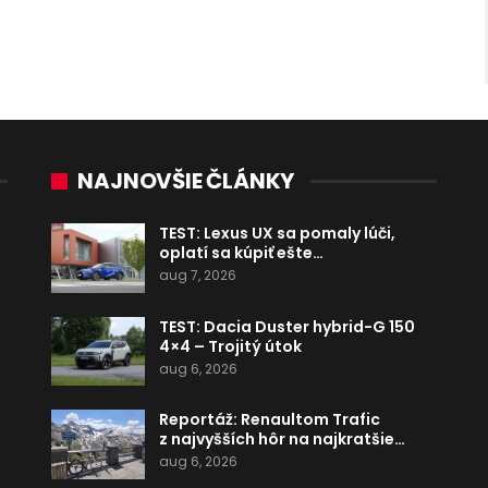
NAJNOVŠIE ČLÁNKY
TEST: Lexus UX sa pomaly lúči,
oplatí sa kúpiť ešte…
aug 7, 2026
TEST: Dacia Duster hybrid-G 150
4×4 – Trojitý útok
aug 6, 2026
Reportáž: Renaultom Trafic
z najvyšších hôr na najkratšie…
aug 6, 2026