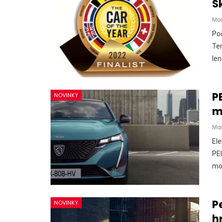
S
Ma
Poč
Ten
len
P
NOVINKY
m
Ma
Ele
PEU
mot
P
NOVINKY
h