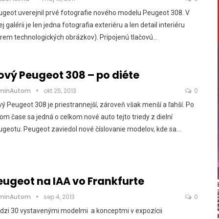
geot uverejnil prvé fotografie nového modelu Peugeot 308. V
ej galérii je len jedna fotografia exteriéru a len detail interiéru
rem technologických obrázkov). Pripojenú tlačovú…
ový Peugeot 308 – po diéte
minAutom
okt 25, 2013
0
ý Peugeot 308 je priestrannejší, zároveň však menší a ľahší. Po
om čase sa jedná o celkom nové auto tejto triedy z dielní
geotu. Peugeot zaviedol nové číslovanie modelov, kde sa…
eugeot na IAA vo Frankfurte
minAutom
sep 4, 2013
0
dzi 30 vystavenými modelmi a konceptmi v expozícii