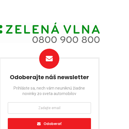
Odoberajte náš newsletter
Prihláste sa, nech vám neuniknú žiadne
novinky zo sveta automobilov
Odoberať