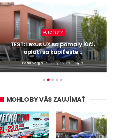
AUTO TESTY
TEST: Lexus UX sa pomaly lúči,
TEST:
oplatí sa kúpiť ešte…
Peter varga
D
aug 7, 2026
0
MOHLO BY VÁS ZAUJÍMAŤ