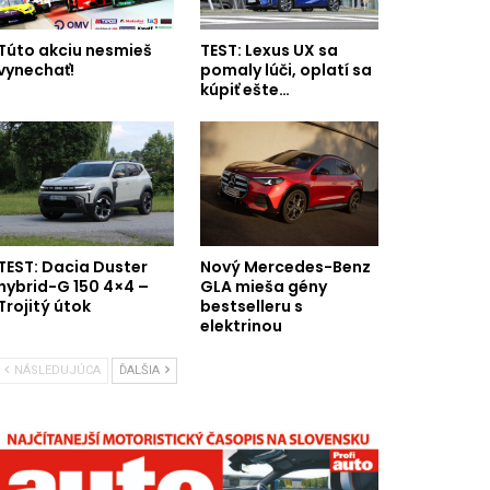
Túto akciu nesmieš
TEST: Lexus UX sa
vynechať!
pomaly lúči, oplatí sa
kúpiť ešte…
TEST: Dacia Duster
Nový Mercedes-Benz
hybrid-G 150 4×4 –
GLA mieša gény
Trojitý útok
bestselleru s
elektrinou
NÁSLEDUJÚCA
ĎALŠIA