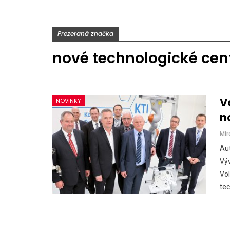
Prezeraná značka
nové technologické ce
V
NOVINKY
n
Mir
Aut
Výv
Vol
te