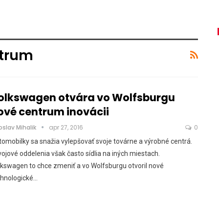
ntrum
olkswagen otvára vo Wolfsburgu
ové centrum inovácii
oslav Mihalik
apr 27, 2016
0
omobilky sa snažia vylepšovať svoje továrne a výrobné centrá.
ojové oddelenia však často sídlia na iných miestach.
kswagen to chce zmeniť a vo Wolfsburgu otvoril nové
chnologické…