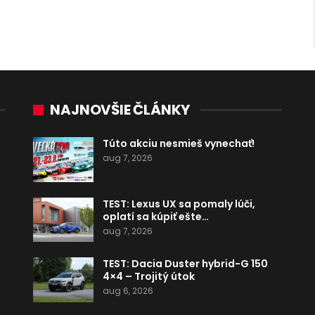
NAJNOVŠIE ČLÁNKY
Túto akciu nesmieš vynechať!
aug 7, 2026
TEST: Lexus UX sa pomaly lúči,
oplatí sa kúpiť ešte…
aug 7, 2026
TEST: Dacia Duster hybrid-G 150
4×4 – Trojitý útok
aug 6, 2026