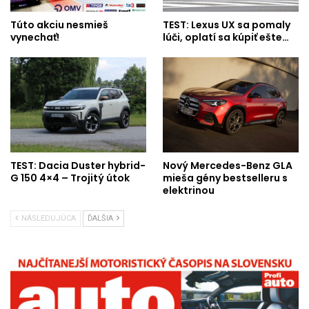
Túto akciu nesmieš
TEST: Lexus UX sa pomaly
vynechať!
lúči, oplatí sa kúpiť ešte…
TEST: Dacia Duster hybrid-
Nový Mercedes-Benz GLA
G 150 4×4 – Trojitý útok
mieša gény bestselleru s
elektrinou
NÁSLEDUJÚCA
ĎALŠIA