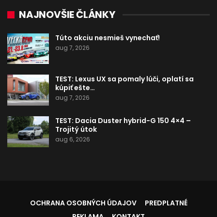
NAJNOVŠIE ČLÁNKY
Túto akciu nesmieš vynechať!
aug 7, 2026
TEST: Lexus UX sa pomaly lúči, oplatí sa
kúpiť ešte…
aug 7, 2026
TEST: Dacia Duster hybrid-G 150 4×4 –
Trojitý útok
aug 6, 2026
OCHRANA OSOBNÝCH ÚDAJOV
PREDPLATNÉ
REKLAMA
KONTAKT