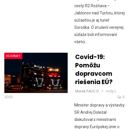
cesty R2 Rožňava –
Jablonov nad Turňou, ktorej
súčasťou je aj tunel
Soroška. O zrušení verejnej
súťaže boli informovaní
všetci…
Covid-19:
NOVINKY
Pomôžu
dopravcom
riešenia EÚ?
Marek PAUCO
máj 1,
2020
0
Minister dopravy a výstavby
SR Andrej Doležal
diskutoval s ministrami
dopravy Európskej únie o