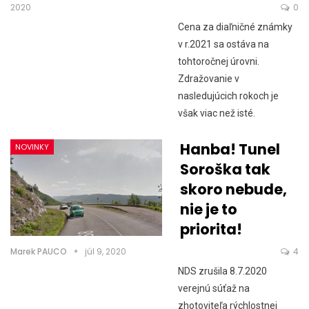
2020
0
Cena za diaľničné známky
v r.2021 sa ostáva na
tohtoročnej úrovni.
Zdražovanie v
nasledujúcich rokoch je
však viac než isté.
Hanba! Tunel
NOVINKY
Soroška tak
skoro nebude,
nie je to
priorita!
Marek PAUCO
júl 9, 2020
4
NDS zrušila 8.7.2020
verejnú súťaž na
zhotoviteľa rýchlostnej