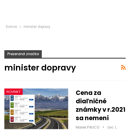
Domov
minister dopravy
Prezeraná značka
minister dopravy
Cena za
NOVINKY
diaľničné
známky v r.2021
sa nemení
Marek PAUCO
dec 1,