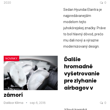
2020
0
Sedan Hyundai Elantra je
najpredávanejším
modelom tejto
juhokórejskej značky. Práve
to bol hlavný dôvod, prečo
mu dali nový a výrazne
modernizovaný design.
Ďalšie
NOVINKY
hromadné
vyšetrovanie
pre zlyhanie
airbagov v
zámorí
Dalibor Klíma
sep 6, 2016
0
Júlová tragická