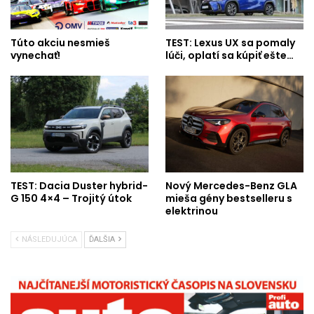
Túto akciu nesmieš
TEST: Lexus UX sa pomaly
vynechať!
lúči, oplatí sa kúpiť ešte…
TEST: Dacia Duster hybrid-
Nový Mercedes-Benz GLA
G 150 4×4 – Trojitý útok
mieša gény bestselleru s
elektrinou
NÁSLEDUJÚCA
ĎALŠIA