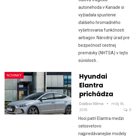
autonehoda v Kanade si
vyžiadala spustenie
ďalšieho hromadného
vyšetrovania funkčnosti
airbagov. Národný úrad pre
bezpečnosť cestnej
premávky (NHTSA) v tejto
súvislosti…
Hyundai
NOVINKY
Elantra
prichádza
Dalibor Klíma
máj 16,
2016
0
Hoci patrí Elantra medzi
celosvetovo
najpredávanejšie modely