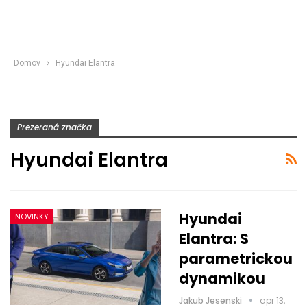
Domov
Hyundai Elantra
Prezeraná značka
Hyundai Elantra
Hyundai
NOVINKY
Elantra: S
parametrickou
dynamikou
Jakub Jesenski
apr 13,