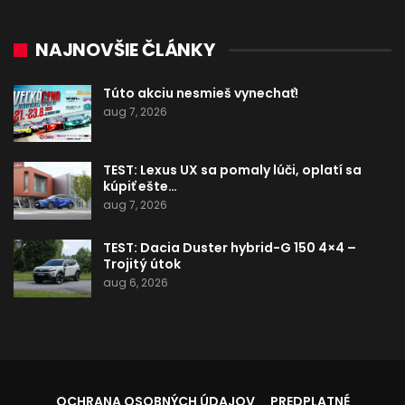
NAJNOVŠIE ČLÁNKY
Túto akciu nesmieš vynechať!
aug 7, 2026
TEST: Lexus UX sa pomaly lúči, oplatí sa
kúpiť ešte…
aug 7, 2026
TEST: Dacia Duster hybrid-G 150 4×4 –
Trojitý útok
aug 6, 2026
OCHRANA OSOBNÝCH ÚDAJOV
PREDPLATNÉ