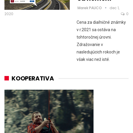
Marek PAUCO
dec 1,
2020
0
Cena za diaľničné známky
v r.2021 sa ostáva na
tohtoročnej úrovni.
Zdražovanie v
nasledujúcich rokoch je
však viac než isté.
KOOPERATIVA