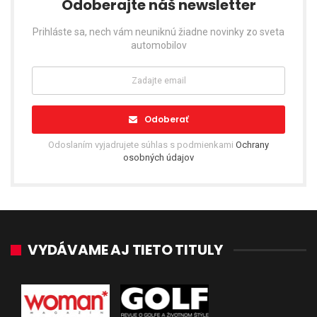
Odoberajte náš newsletter
Prihláste sa, nech vám neuniknú žiadne novinky zo sveta
automobilov
Odoberať
Odoslaním vyjadrujete súhlas s podmienkami
Ochrany
osobných údajov
VYDÁVAME AJ TIETO TITULY