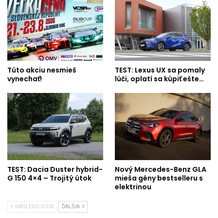
Túto akciu nesmieš
TEST: Lexus UX sa pomaly
vynechať!
lúči, oplatí sa kúpiť ešte…
TEST: Dacia Duster hybrid-
Nový Mercedes-Benz GLA
G 150 4×4 – Trojitý útok
mieša gény bestselleru s
elektrinou
NÁSLEDUJÚCA
ĎALŠIA