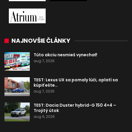
NAJNOVŠIE ČLÁNKY
Túto akciu nesmieš vynechať!
aug 7, 2026
TEST: Lexus UX sa pomaly lúči, oplatí sa
kúpiť ešte…
aug 7, 2026
TEST: Dacia Duster hybrid-G 150 4×4 –
Trojitý útok
aug 6, 2026