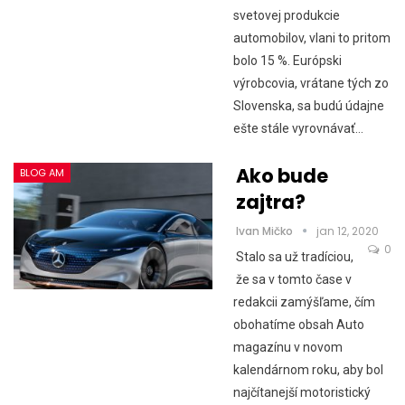
svetovej produkcie
automobilov, vlani to pritom
bolo 15 %. Európski
výrobcovia, vrátane tých zo
Slovenska, sa budú údajne
ešte stále vyrovnávať…
Ako bude
BLOG AM
zajtra?
Ivan Mičko
jan 12, 2020
0
Stalo sa už tradíciou,
že sa v tomto čase v
redakcii zamýšľame, čím
obohatíme obsah Auto
magazínu v novom
kalendárnom roku, aby bol
najčítanejší motoristický