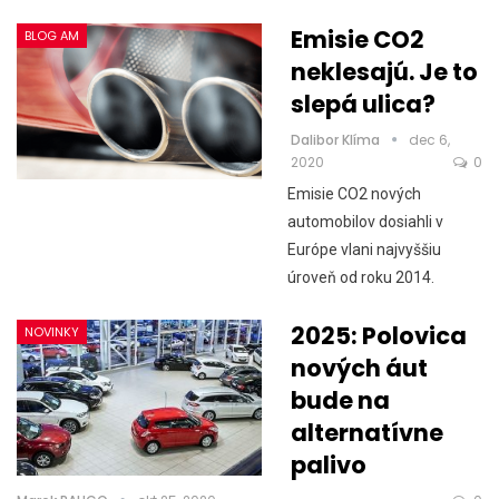
Emisie CO2
BLOG AM
neklesajú. Je to
slepá ulica?
Dalibor Klíma
dec 6,
2020
0
Emisie CO2 nových
automobilov dosiahli v
Európe vlani najvyššiu
úroveň od roku 2014.
2025: Polovica
NOVINKY
nových áut
bude na
alternatívne
palivo