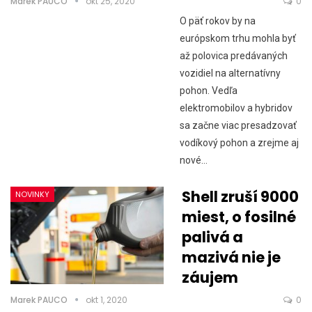
Marek PAUCO
okt 25, 2020
0
O päť rokov by na
európskom trhu mohla byť
až polovica predávaných
vozidiel na alternatívny
pohon. Vedľa
elektromobilov a hybridov
sa začne viac presadzovať
vodíkový pohon a zrejme aj
nové…
Shell zruší 9000
NOVINKY
miest, o fosilné
palivá a
mazivá nie je
záujem
Marek PAUCO
okt 1, 2020
0