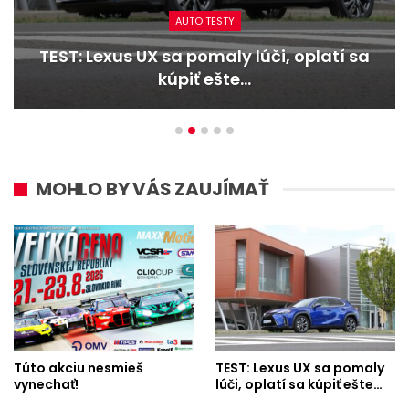
AUTO TESTY
TEST: Lexus UX sa pomaly lúči, oplatí sa
kúpiť ešte…
MOHLO BY VÁS ZAUJÍMAŤ
Túto akciu nesmieš
TEST: Lexus UX sa pomaly
vynechať!
lúči, oplatí sa kúpiť ešte…