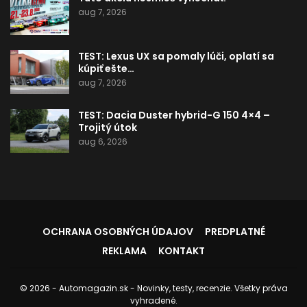
aug 7, 2026
TEST: Lexus UX sa pomaly lúči, oplatí sa
kúpiť ešte…
aug 7, 2026
TEST: Dacia Duster hybrid-G 150 4×4 –
Trojitý útok
aug 6, 2026
OCHRANA OSOBNÝCH ÚDAJOV
PREDPLATNÉ
REKLAMA
KONTAKT
© 2026 - Automagazin.sk - Novinky, testy, recenzie. Všetky práva
vyhradené.