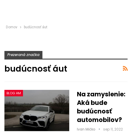
Domov
budúcnosť áut
Prezeraná značka
budúcnosť áut
Na zamyslenie:
BLOG AM
Aká bude
budúcnosť
automobilov?
Ivan Mičko
sep 11, 2022