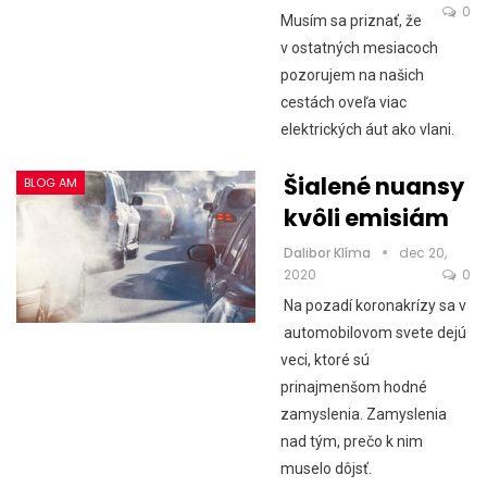
0
Musím sa priznať, že
v ostatných mesiacoch
pozorujem na našich
cestách oveľa viac
elektrických áut ako vlani.
Šialené nuansy
BLOG AM
kvôli emisiám
Dalibor Klíma
dec 20,
2020
0
Na pozadí koronakrízy sa v
automobilovom svete dejú
veci, ktoré sú
prinajmenšom hodné
zamyslenia. Zamyslenia
nad tým, prečo k nim
muselo dôjsť.