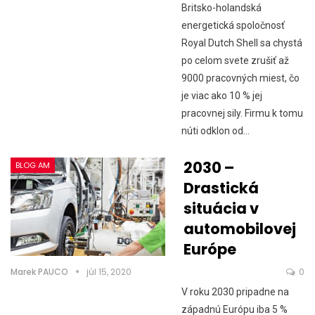
Britsko-holandská
energetická spoločnosť
Royal Dutch Shell sa chystá
po celom svete zrušiť až
9000 pracovných miest, čo
je viac ako 10 % jej
pracovnej sily. Firmu k tomu
núti odklon od…
2030 –
BLOG AM
Drastická
situácia v
automobilovej
Európe
Marek PAUCO
júl 15, 2020
0
V roku 2030 pripadne na
západnú Európu iba 5 %