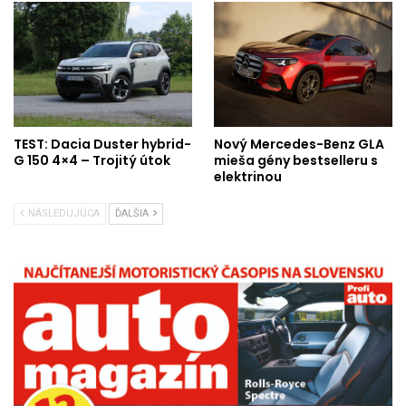
TEST: Dacia Duster hybrid-
Nový Mercedes-Benz GLA
G 150 4×4 – Trojitý útok
mieša gény bestselleru s
elektrinou
NÁSLEDUJÚCA
ĎALŠIA