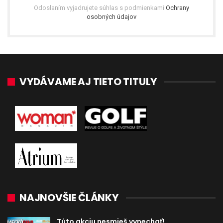
Odoslaním vyjadrujete súhlas s podmienkami
Ochrany
osobných údajov
VYDÁVAME AJ TIETO TITULY
NAJNOVŠIE ČLÁNKY
Túto akciu nesmieš vynechať!