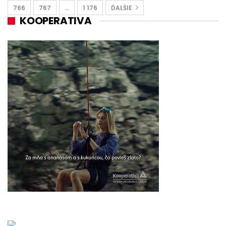
766
767
…
1 176
ĎALŠIE
KOOPERATIVA