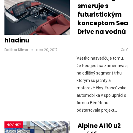
smeruje s
futuristickým
konceptom Sea
Drive na vodnú
hladinu
Dalibor Klíma
dec 20, 2017
0
Všetko nasvedčuje tomu,
že Peugeot sa zameriava aj
na odlišný segment trhu,
ktorým sú jachty a
motorové člny. Francúzska
automobilka v spolupráci s
firmou Bénéteau
odštartovala projekt…
Alpine A110 už
NOVINKY