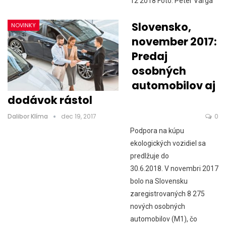
12 2018 Foto: Peter Varga
Slovensko,
NOVINKY
november 2017:
Predaj
osobných
automobilov aj
dodávok rástol
Dalibor Klíma
dec 19, 2017
0
Podpora na kúpu
ekologických vozidiel sa
predlžuje do
30.6.2018. V novembri 2017
bolo na Slovensku
zaregistrovaných 8 275
nových osobných
automobilov (M1), čo