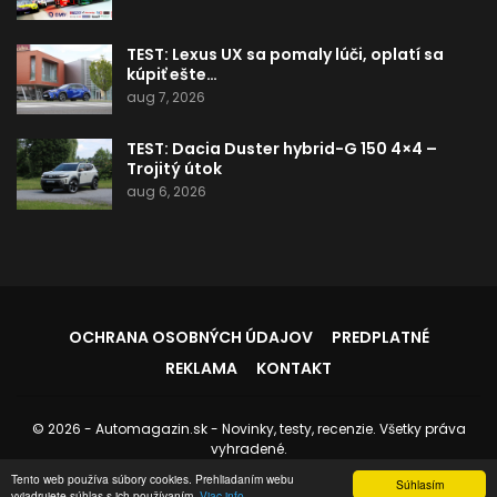
TEST: Lexus UX sa pomaly lúči, oplatí sa
kúpiť ešte…
aug 7, 2026
TEST: Dacia Duster hybrid-G 150 4×4 –
Trojitý útok
aug 6, 2026
OCHRANA OSOBNÝCH ÚDAJOV
PREDPLATNÉ
REKLAMA
KONTAKT
© 2026 - Automagazin.sk - Novinky, testy, recenzie. Všetky práva
vyhradené.
Tento web používa súbory cookies. Prehliadaním webu
Stránku spravuje:
Instedo.com
Súhlasím
vyjadrujete súhlas s ich používaním.
Viac info