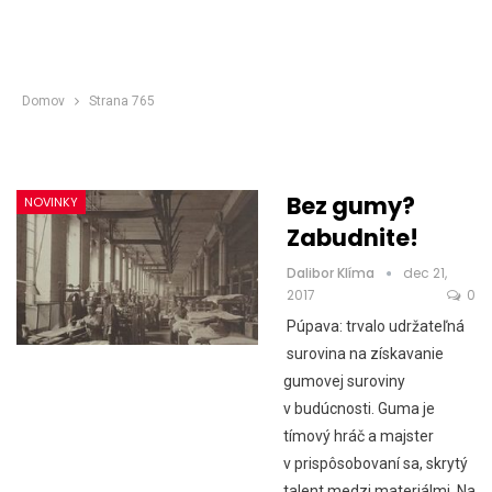
Domov
Strana 765
Bez gumy?
NOVINKY
Zabudnite!
Dalibor Klíma
dec 21,
2017
0
Púpava: trvalo udržateľná
surovina na získavanie
gumovej suroviny
v budúcnosti. Guma je
tímový hráč a majster
v prispôsobovaní sa, skrytý
talent medzi materiálmi. Na