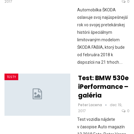
2017
0
Automobilka ŠKODA
oslavuje svoj najúspešnejší
rok vo svojej pretekárskej
histórii špeciálnym
limitovaným modelom
ŠKODA FABIA, ktorý bude
od februára 2018 k
dispozícii na 21 trhoch.…
Test: BMW 530e
TESTY
iPerformance –
galéria
Peter Lacena
dec 19,
2017
0
Test vozidla nájdete
v časopise Auto magazín