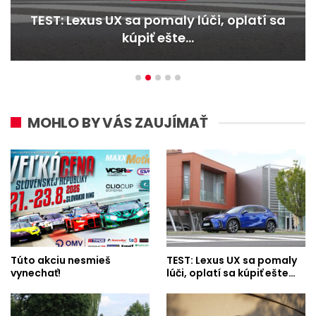
TEST: Lexus UX sa pomaly lúči, oplatí sa
kúpiť ešte…
MOHLO BY VÁS ZAUJÍMAŤ
Túto akciu nesmieš
TEST: Lexus UX sa pomaly
vynechať!
lúči, oplatí sa kúpiť ešte…