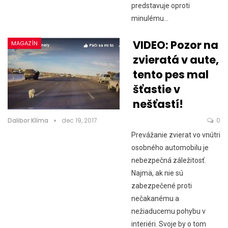
predstavuje oproti
minulému…
VIDEO: Pozor na
MAGAZÍN
zvieratá v aute,
tento pes mal
šťastie v
nešťastí!
Dalibor Klíma
dec 19, 2017
0
Prevážanie zvierat vo vnútri
osobného automobilu je
nebezpečná záležitosť.
Najmä, ak nie sú
zabezpečené proti
nečakanému a
nežiaducemu pohybu v
interiéri. Svoje by o tom