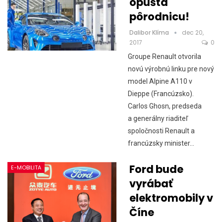
opúšťa
pôrodnicu!
Dalibor Klíma
dec 20,
2017
0
Groupe Renault otvorila
novú výrobnú linku pre nový
model Alpine A110 v
Dieppe (Francúzsko).
Carlos Ghosn, predseda
a generálny riaditeľ
spoločnosti Renault a
francúzsky minister…
Ford bude
E-MOBILITA
vyrábať
elektromobily v
Číne