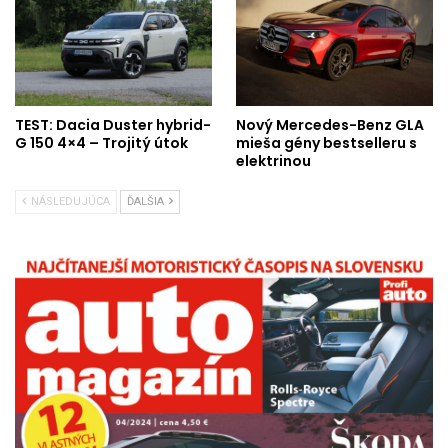
TEST: Dacia Duster hybrid-
Nový Mercedes-Benz GLA
G 150 4×4 – Trojitý útok
mieša gény bestselleru s
elektrinou
NÁSLEDUJÚCA
ĎALŠIA