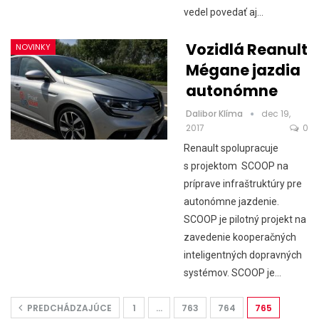
vedel povedať aj…
Vozidlá Reanult
NOVINKY
Mégane jazdia
autonómne
Dalibor Klíma
dec 19,
2017
0
Renault spolupracuje
s projektom SCOOP na
príprave infraštruktúry pre
autonómne jazdenie.
SCOOP je pilotný projekt na
zavedenie kooperačných
inteligentných dopravných
systémov. SCOOP je…
PREDCHÁDZAJÚCE
1
…
763
764
765