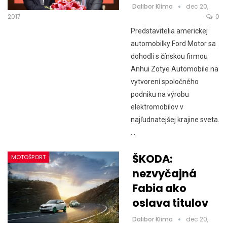
Dalibor Klíma
dec 20,
2017
0
Predstavitelia americkej
automobilky Ford Motor sa
dohodli s čínskou firmou
Anhui Zotye Automobile na
vytvorení spoločného
podniku na výrobu
elektromobilov v
najľudnatejšej krajine sveta.
…
ŠKODA:
MOTOŠPORT
nezvyčajná
Fabia ako
oslava titulov
Dalibor Klíma
dec 20,