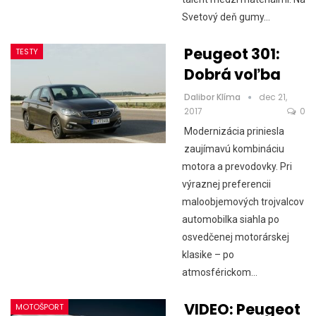
Svetový deň gumy…
Peugeot 301:
TESTY
Dobrá voľba
Dalibor Klíma
dec 21,
2017
0
Modernizácia priniesla
zaujímavú kombináciu
motora a prevodovky. Pri
výraznej preferencii
maloobjemových trojvalcov
automobilka siahla po
osvedčenej motorárskej
klasike – po
atmosférickom…
VIDEO: Peugeot
MOTOŠPORT