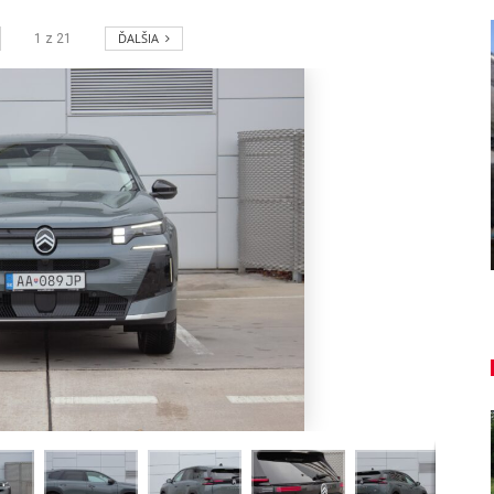
ĎALŠIA
1
z
21
Y
CESTOVANIE
 hybrid-G 150
Reportáž: Renaultom Tra
ý útok
z najvyšších hôr na najkra
Peter varga
6, 2026
0
aug 6, 2026
0