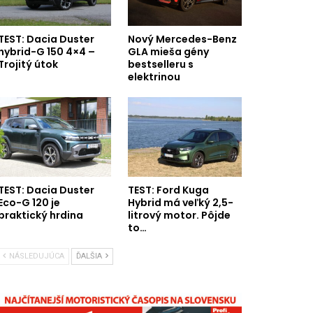
TEST: Dacia Duster
Nový Mercedes-Benz
hybrid-G 150 4×4 –
GLA mieša gény
Trojitý útok
bestselleru s
elektrinou
TEST: Dacia Duster
TEST: Ford Kuga
Eco-G 120 je
Hybrid má veľký 2,5-
praktický hrdina
litrový motor. Pôjde
to…
NÁSLEDUJÚCA
ĎALŠIA