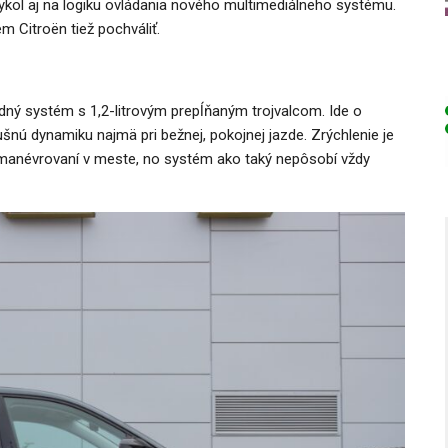
ykol aj na logiku ovládania nového multimediálneho systému.
m Citroën tiež pochváliť.
idný systém s 1,2-litrovým prepĺňaným trojvalcom. Ide o
šnú dynamiku najmä pri bežnej, pokojnej jazde. Zrýchlenie je
manévrovaní v meste, no systém ako taký nepôsobí vždy