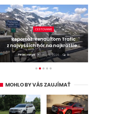
NOVINKY
fic
Nový Mercedes-Benz GLA mieša
tšie…
gény bestselleru s elektrinou
Majo Bona
júl 31, 2026
0
MOHLO BY VÁS ZAUJÍMAŤ