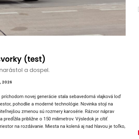
vorky (test)
narástol a dospel.
, 2026
príchodom novej generácie stala sebavedomá vlajková loď
iestor, pohodlie a moderné technológie. Novinka stojí na
iteľnejšou zmenou sú rozmery karosérie. Rázvor náprav
edĺžila približne o 150 milimetrov. Výsledok je cítiť
estor na rozdávanie. Miesta na kolená aj nad hlavou je toľko,