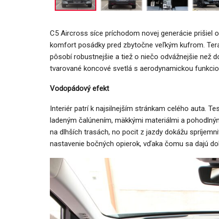
C5 Aircross síce príchodom novej generácie prišiel 
komfort posádky pred zbytočne veľkým kufrom. Teraz j
pôsobí robustnejšie a tiež o niečo odvážnejšie než 
tvarované koncové svetlá s aerodynamickou funkcio
Vodopádový efekt
Interiér patrí k najsilnejším stránkam celého auta. 
ladeným čalúnením, mäkkými materiálmi a pohodlným
na dlhších trasách, no pocit z jazdy dokážu spríjem
nastavenie bočných opierok, vďaka čomu sa dajú dob