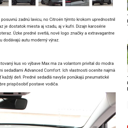
o posuvnú zadnú lavicu, no Citroën týmto krokom uprednostnil
e dostatok miesta aj vzadu, aj v kufri. Dizajn karosérie
doteraz. Úzke predné svetlá, nové logo značky a extravagantne
u dodávajú autu moderný výraz.
Testovaný kus vo výbave Max ma za volantom privítal do modra
i sedadlami Advanced Comfort. Ich vlastnosti oceníte najmä
niť každý deň. Predné sedadlá navyše ponúkajú pneumatické
re prispôsobiť postave vodiča.