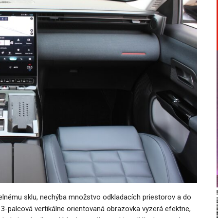
elnému sklu, nechýba množstvo odkladacích priestorov a do
á 13-palcová vertikálne orientovaná obrazovka vyzerá efektne,