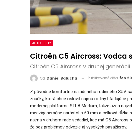
AUTO TESTY
Citroën C5 Aircross: Vodca s
Citroën C5 Aircross v druhej generácii 
Publikované dňa
feb 20
Od
Daniel Balucha
Z pôvodne komfortne naladeného rodinného SUV sa 
značky, ktorá chce osloviť najmä rodiny hľadajúce pr
modernej platforme STLA Medium, takže azda najvid
medzigeneračne narástol o 60 mm a celková dĺžka sa pr
najmä v druhom rade sedadiel, kde má C5 Aircross pri
že bez problémov odvezie aj vysokých pasažierov.