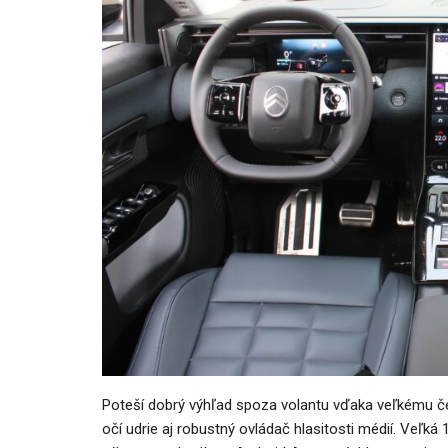
Poteší dobrý výhľad spoza volantu vďaka veľkému č
očí udrie aj robustný ovládač hlasitosti médií. Veľk