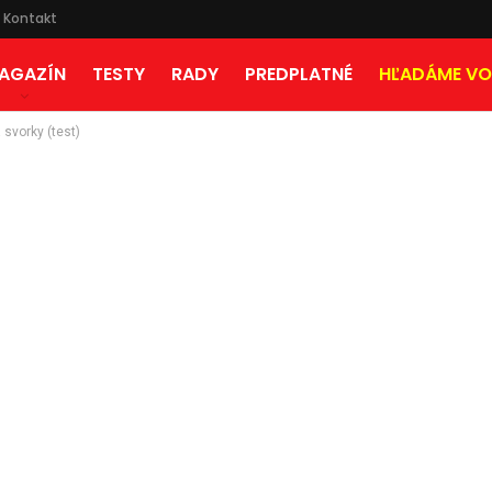
Kontakt
AGAZÍN
TESTY
RADY
PREDPLATNÉ
HĽADÁME VO
 svorky (test)