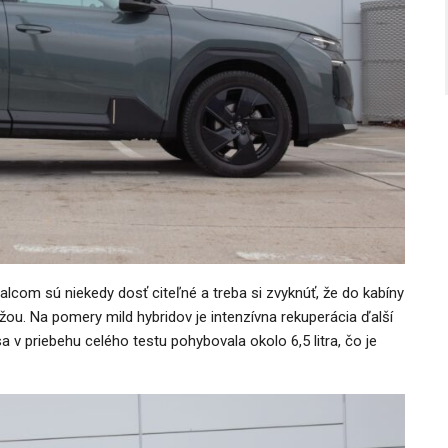
com sú niekedy dosť citeľné a treba si zvyknúť, že do kabíny
ťažou. Na pomery mild hybridov je intenzívna rekuperácia ďalší
a v priebehu celého testu pohybovala okolo 6,5 litra, čo je