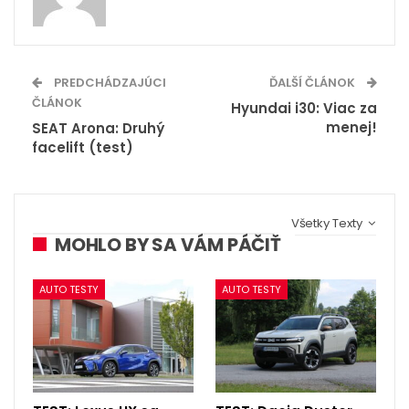
PREDCHÁDZAJÚCI
ĎALŠÍ ČLÁNOK
ČLÁNOK
Hyundai i30: Viac za
menej!
SEAT Arona: Druhý
facelift (test)
Všetky Texty
MOHLO BY SA VÁM PÁČIŤ
AUTO TESTY
AUTO TESTY