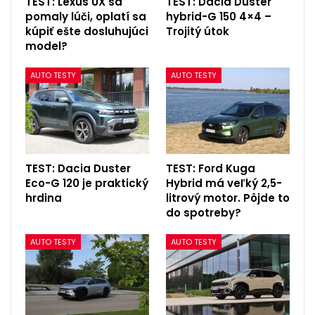
TEST: Lexus UX sa
TEST: Dacia Duster
pomaly lúči, oplatí sa
hybrid-G 150 4×4 –
kúpiť ešte dosluhujúci
Trojitý útok
model?
AUTO TESTY
AUTO TESTY
TEST: Dacia Duster
TEST: Ford Kuga
Eco-G 120 je praktický
Hybrid má veľký 2,5-
hrdina
litrový motor. Pôjde to
do spotreby?
AUTO TESTY
AUTO TESTY