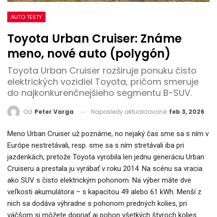
AUTO TESTY
Toyota Urban Cruiser: Známe
meno, nové auto (polygón)
Toyota Urban Cruiser rozširuje ponuku čisto
elektrických vozidiel Toyota, pričom smeruje
do najkonkurenčnejšieho segmentu B-SUV.
Naposledy aktualizované
feb 3, 2026
Od
Peter Varga
Meno Urban Cruiser už poznáme, no nejaký čas sme sa s ním v
Európe nestretávali, resp. sme sa s ním stretávali iba pri
jazdenkách, pretože Toyota vyrobila len jednu generáciu Urban
Cruiseru a prestala ju vyrábať v roku 2014. Na scénu sa vracia
ako SUV s čisto elektrickým pohonom. Na výber máte dve
veľkosti akumulátora – s kapacitou 49 alebo 61 kWh. Menší z
nich sa dodáva výhradne s pohonom predných kolies, pri
väčšom si môžete dopriať aj pohon všetkých štyroch kolies.