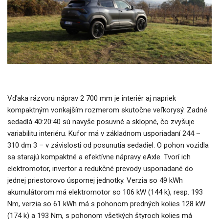
Vďaka rázvoru náprav 2 700 mm je interiér aj napriek
kompaktným vonkajším rozmerom skutočne veľkorysý. Zadné
sedadlá 40:20:40 sú navyše posuvné a sklopné, čo zvyšuje
variabilitu interiéru. Kufor má v základnom usporiadaní 244 –
310 dm 3 – v závislosti od posunutia sedadiel. O pohon vozidla
sa starajú kompaktné a efektívne nápravy eAxle. Tvorí ich
elektromotor, invertor a redukčné prevody usporiadané do
jednej priestorovo úspornej jednotky. Verzia so 49 kWh
akumulátorom má elektromotor so 106 kW (144 k), resp. 193
Nm, verzia so 61 kWh má s pohonom predných kolies 128 kW
(174 k) a 193 Nm, s pohonom všetkých štyroch kolies má