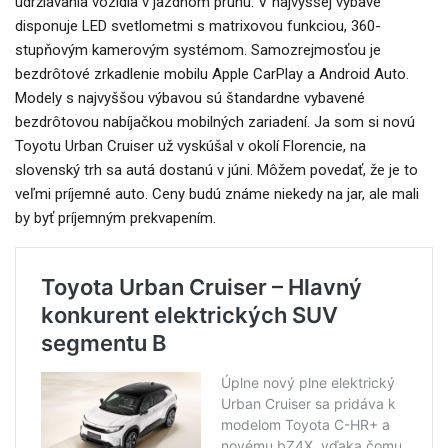
udržiavania vozidla v jazdnom pruhu. V najvyššej výbave
disponuje LED svetlometmi s matrixovou funkciou, 360-
stupňovým kamerovým systémom. Samozrejmosťou je
bezdrôtové zrkadlenie mobilu Apple CarPlay a Android Auto.
Modely s najvyššou výbavou sú štandardne vybavené
bezdrôtovou nabíjačkou mobilných zariadení. Ja som si novú
Toyotu Urban Cruiser už vyskúšal v okolí Florencie, na
slovenský trh sa autá dostanú v júni. Môžem povedať, že je to
veľmi príjemné auto. Ceny budú známe niekedy na jar, ale mali
by byť príjemným prekvapením.