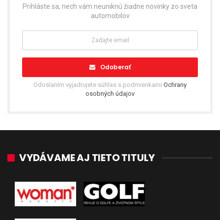
Prihláste sa, nech vám neuniknú žiadne novinky zo sveta
automobilov
Odoberať
Odoslaním vyjadrujete súhlas s podmienkami
Ochrany
osobných údajov
VYDÁVAME AJ TIETO TITULY