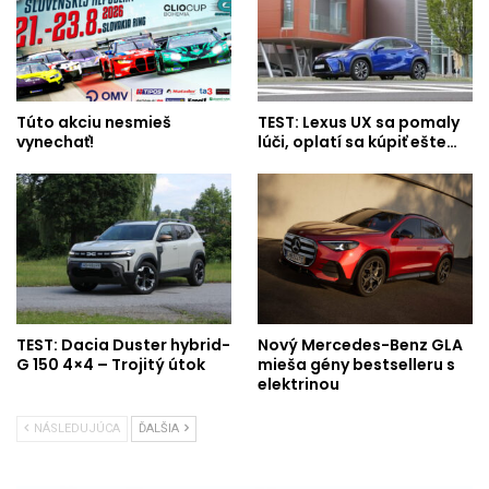
Túto akciu nesmieš
TEST: Lexus UX sa pomaly
vynechať!
lúči, oplatí sa kúpiť ešte…
TEST: Dacia Duster hybrid-
Nový Mercedes-Benz GLA
G 150 4×4 – Trojitý útok
mieša gény bestselleru s
elektrinou
NÁSLEDUJÚCA
ĎALŠIA