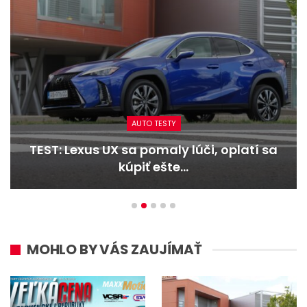
AUTO TESTY
latí sa
TEST: Dacia Duster hybrid-G 150 
Trojitý útok
MOHLO BY VÁS ZAUJÍMAŤ