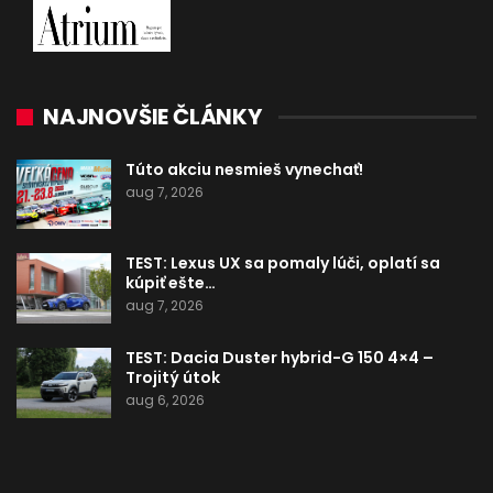
NAJNOVŠIE ČLÁNKY
Túto akciu nesmieš vynechať!
aug 7, 2026
TEST: Lexus UX sa pomaly lúči, oplatí sa
kúpiť ešte…
aug 7, 2026
TEST: Dacia Duster hybrid-G 150 4×4 –
Trojitý útok
aug 6, 2026