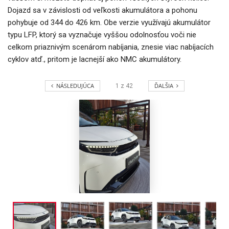
Dojazd sa v závislosti od veľkosti akumulátora a pohonu
pohybuje od 344 do 426 km. Obe verzie využívajú akumulátor
typu LFP, ktorý sa vyznačuje vyššou odolnosťou voči nie
celkom priaznivým scenárom nabíjania, znesie viac nabíjacích
cyklov atď., pritom je lacnejší ako NMC akumulátory.
NÁSLEDUJÚCA
ĎALŠIA
1
z
42