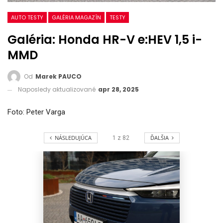
AUTO TESTY
GALÉRIA MAGAZÍN
TESTY
Galéria: Honda HR-V e:HEV 1,5 i-
MMD
Od
Marek PAUCO
Naposledy aktualizované
apr 28, 2025
Foto: Peter Varga
NÁSLEDUJÚCA
ĎALŠIA
1
z
82