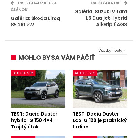
PREDCHÁDZAJÚCI
ĎALŠÍ ČLÁNOK
ČLÁNOK
Galéria: Suzuki Vitara
1,5 Dualjet Hybrid
Galéria: Škoda Elroq
AllGrip 6AGS
85 210 kW
Všetky Texty
MOHLO BY SA VÁM PÁČIŤ
AUTO TESTY
AUTO TESTY
TEST: Dacia Duster
TEST: Dacia Duster
hybrid-G 150 4×4 –
Eco-G 120 je praktický
Trojitý útok
hrdina