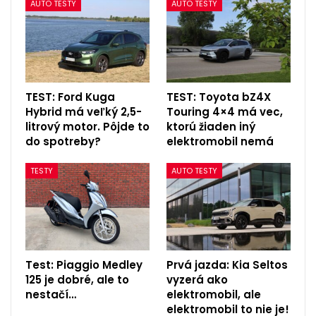
AUTO TESTY
AUTO TESTY
TEST: Ford Kuga
TEST: Toyota bZ4X
Hybrid má veľký 2,5-
Touring 4×4 má vec,
litrový motor. Pôjde to
ktorú žiaden iný
do spotreby?
elektromobil nemá
TESTY
AUTO TESTY
Test: Piaggio Medley
Prvá jazda: Kia Seltos
125 je dobré, ale to
vyzerá ako
nestačí…
elektromobil, ale
elektromobil to nie je!