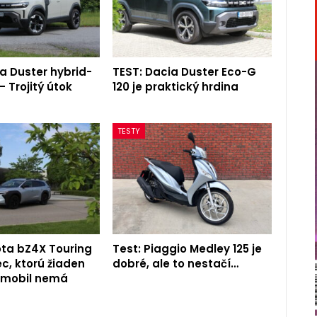
a Duster hybrid-
TEST: Dacia Duster Eco-G
– Trojitý útok
120 je praktický hrdina
TESTY
ota bZ4X Touring
Test: Piaggio Medley 125 je
c, ktorú žiaden
dobré, ale to nestačí…
romobil nemá