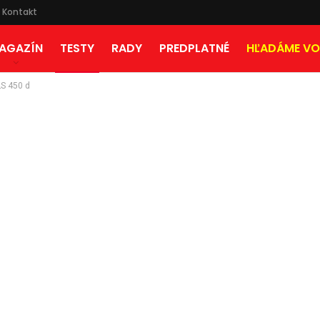
Kontakt
AGAZÍN
TESTY
RADY
PREDPLATNÉ
HĽADÁME VO
LS 450 d