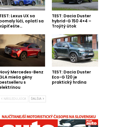
TEST: Lexus UX sa
TEST: Dacia Duster
pomaly lúči, oplatí sa
hybrid-G 150 4×4 –
kúpiť ešte…
Trojitý útok
Nový Mercedes-Benz
TEST: Dacia Duster
GLA mieša gény
Eco-G 120 je
bestselleru s
praktický hrdina
elektrinou
NÁSLEDUJÚCA
ĎALŠIA