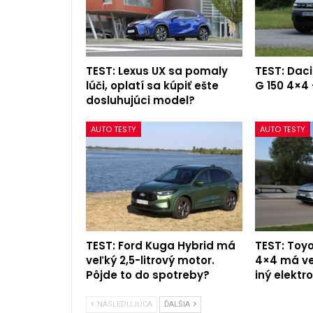
TEST: Lexus UX sa pomaly
TEST: Daci
lúči, oplatí sa kúpiť ešte
G 150 4×4 
dosluhujúci model?
AUTO TESTY
AUTO TESTY
TEST: Ford Kuga Hybrid má
TEST: Toy
veľký 2,5-litrový motor.
4×4 má ve
Pôjde to do spotreby?
iný elekt
NÁSLEDUJÚCA
ĎALŠIA