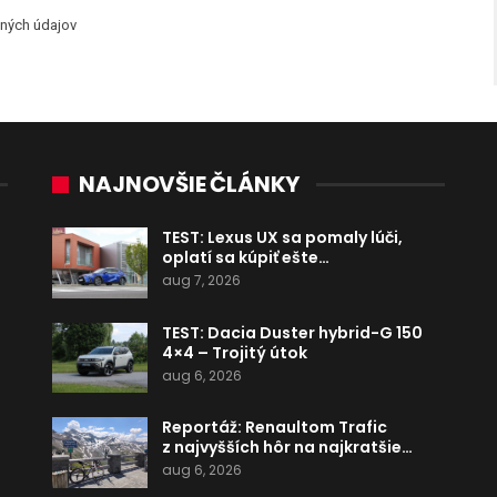
ných údajov
NAJNOVŠIE ČLÁNKY
TEST: Lexus UX sa pomaly lúči,
oplatí sa kúpiť ešte…
aug 7, 2026
TEST: Dacia Duster hybrid-G 150
4×4 – Trojitý útok
aug 6, 2026
Reportáž: Renaultom Trafic
z najvyšších hôr na najkratšie…
aug 6, 2026