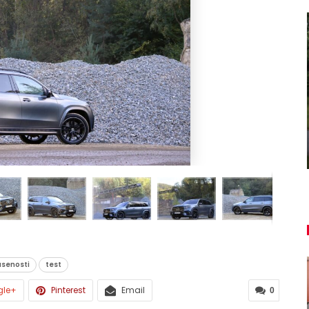
AUTO TESTY
je
TEST: Lexus UX sa pomaly lúči,
oplatí sa kúpiť ešte…
Peter varga
aug 7, 2026
0
usenosti
test
gle+
Pinterest
Email
0