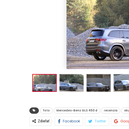
AUTO TESTY
TEST: Dacia Duster Eco-G 120 
praktický hrdina
Daniel Balucha
júl 31, 2026
0
foto
Mercedes-Benz GLS 450 d
recenzia
sk
Facebook
Twitter
Goo
Zdieľať