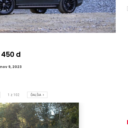
 450 d
nov 9, 2023
ĎALŠIA
1
z
102