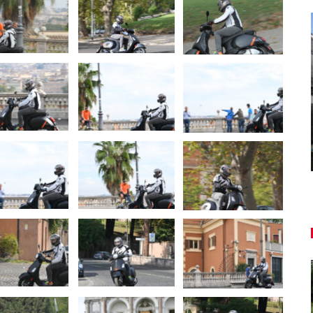
AUTO TESTY
T: Dacia Duster hybrid-G 150
Reportáž
4×4 – Trojitý útok
z najvyššíc
Daniel Balucha
Peter var
aug 6, 2026
0