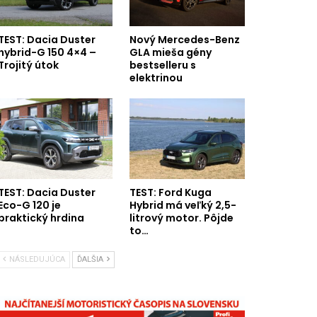
TEST: Dacia Duster
Nový Mercedes-Benz
hybrid-G 150 4×4 –
GLA mieša gény
Trojitý útok
bestselleru s
elektrinou
TEST: Dacia Duster
TEST: Ford Kuga
Eco-G 120 je
Hybrid má veľký 2,5-
praktický hrdina
litrový motor. Pôjde
to…
NÁSLEDUJÚCA
ĎALŠIA