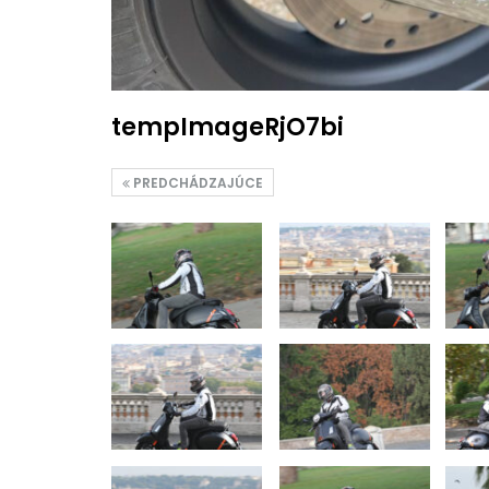
tempImageRjO7bi
PREDCHÁDZAJÚCE