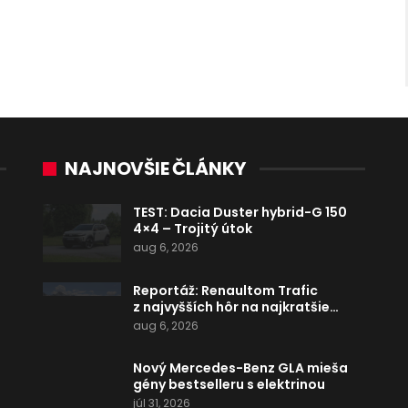
NAJNOVŠIE ČLÁNKY
TEST: Dacia Duster hybrid-G 150
4×4 – Trojitý útok
aug 6, 2026
Reportáž: Renaultom Trafic
z najvyšších hôr na najkratšie…
aug 6, 2026
Nový Mercedes-Benz GLA mieša
gény bestselleru s elektrinou
júl 31, 2026