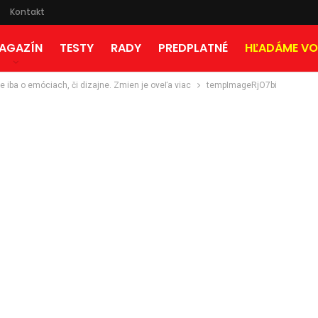
Kontakt
AGAZÍN
TESTY
RADY
PREDPLATNÉ
HĽADÁME VO
e iba o emóciach, či dizajne. Zmien je oveľa viac
tempImageRjO7bi