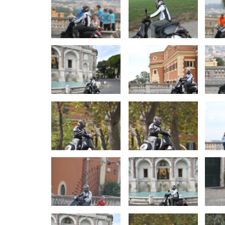
AUTO TESTY
TEST: Ford Kuga Hybrid má veľký
TES
2,5-litrový motor. Pôjde to…
Peter varga
júl 31, 2026
0