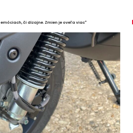
emóciach, či dizajne. Zmien je oveľa viac"