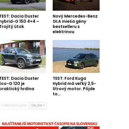
TEST: Dacia Duster
Nový Mercedes-Benz
hybrid-G 150 4×4 –
GLA mieša gény
Trojitý útok
bestselleru s
elektrinou
TEST: Dacia Duster
TEST: Ford Kuga
Eco-G 120 je
Hybrid má veľký 2,5-
praktický hrdina
litrový motor. Pôjde
to…
NÁSLEDUJÚCA
ĎALŠIA