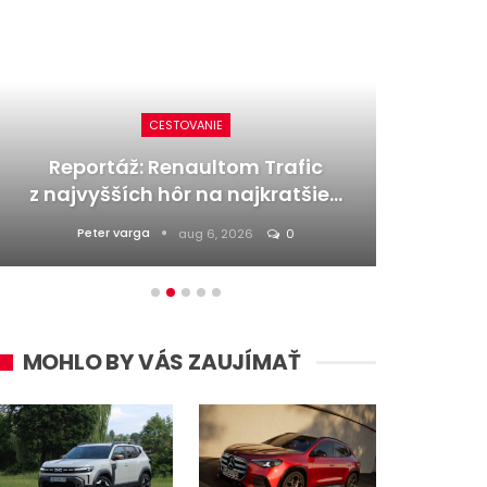
CESTOVANIE
Reportáž: Renaultom Trafic
Nový
z najvyšších hôr na najkratšie…
gén
Peter varga
aug 6, 2026
0
MOHLO BY VÁS ZAUJÍMAŤ