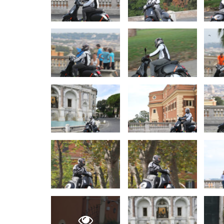
AUTO TESTY
TEST: Ford Kuga Hybrid má ve
2,5-litrový motor. Pôjde to…
Peter varga
júl 31, 2026
0