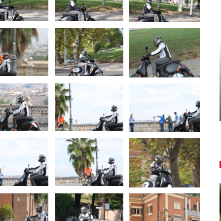
AUTO TESTY
ľký
TEST: Dacia Duster hybrid-G 150
4×4 – Trojitý útok
Daniel Balucha
aug 6, 2026
0