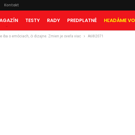
Kontakt
AGAZÍN
TESTY
RADY
PREDPLATNÉ
HĽADÁME VO
e iba o emóciach, či dizajne. Zmien je oveľa viac
A68I2071