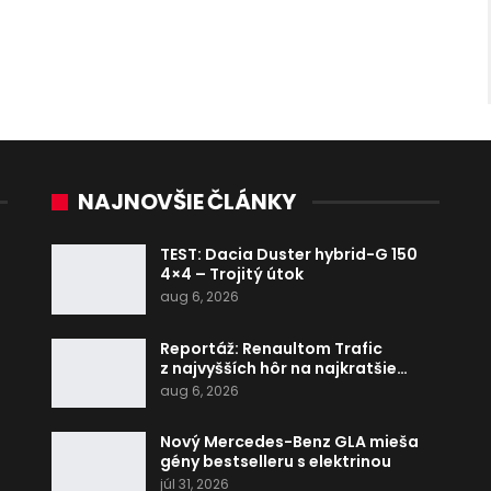
NAJNOVŠIE ČLÁNKY
TEST: Dacia Duster hybrid-G 150
4×4 – Trojitý útok
aug 6, 2026
Reportáž: Renaultom Trafic
z najvyšších hôr na najkratšie…
aug 6, 2026
Nový Mercedes-Benz GLA mieša
gény bestselleru s elektrinou
júl 31, 2026