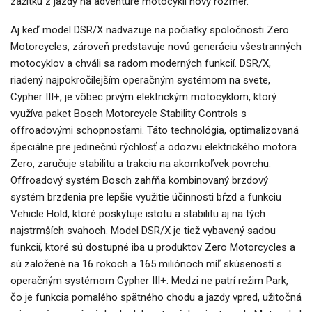
zážitku z jazdy na adventure motocykli nový rozmer.“
Aj keď model DSR/X nadväzuje na počiatky spoločnosti Zero
Motorcycles, zároveň predstavuje novú generáciu všestranných
motocyklov a chváli sa radom moderných funkcií. DSR/X,
riadený najpokročilejším operačným systémom na svete,
Cypher III+, je vôbec prvým elektrickým motocyklom, ktorý
využíva paket Bosch Motorcycle Stability Controls s
offroadovými schopnosťami. Táto technológia, optimalizovaná
špeciálne pre jedinečnú rýchlosť a odozvu elektrického motora
Zero, zaručuje stabilitu a trakciu na akomkoľvek povrchu.
Offroadový systém Bosch zahŕňa kombinovaný brzdový
systém brzdenia pre lepšie využitie účinnosti bŕzd a funkciu
Vehicle Hold, ktoré poskytuje istotu a stabilitu aj na tých
najstrmších svahoch. Model DSR/X je tiež vybavený sadou
funkcií, ktoré sú dostupné iba u produktov Zero Motorcycles a
sú založené na 16 rokoch a 165 miliónoch míľ skúseností s
operačným systémom Cypher III+. Medzi ne patrí režim Park,
čo je funkcia pomalého spätného chodu a jazdy vpred, užitočná