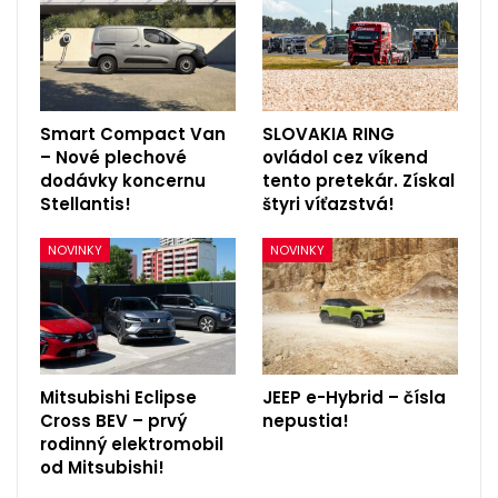
Smart Compact Van
SLOVAKIA RING
– Nové plechové
ovládol cez víkend
dodávky koncernu
tento pretekár. Získal
Stellantis!
štyri víťazstvá!
NOVINKY
NOVINKY
Mitsubishi Eclipse
JEEP e-Hybrid – čísla
Cross BEV – prvý
nepustia!
rodinný elektromobil
od Mitsubishi!