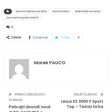
electric adventure bike
electric bike
elektrická motorka
Zero Motorcycles DSR/X
0
Facebook
Twitter
Zdieľať
Marek PAUCO
PREDCHÁDZAJÚCI
ĎALŠÍ ČLÁNOK
ČLÁNOK
Lexus ES 300h F Sport
Top – Teória ticha
Policajti dostali nové