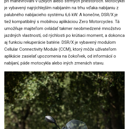
pri manévrovaní v úzkych alebo strmých priestoroch. Motocykel
je vybavený najrýchlejším nabíjaním na trhu vďaka nabíjaniu z
palubného nabíjacieho systému 6,6 kW. A konečne, DSR/X je
tiež kompatibilný s mobilnou aplikáciou Zero Motorcycles. Tá
umožňuje majiteľom ovládať takmer neobmedzené množstvo
jazdných vlastností, od rýchlosti po krútiaci moment, a dokonca
aj funkciu rekuperácie batérie. DSR/X je vybavený modulom
Cellular Connectivity Module (CCM), ktorý môže užívateľom
aplikácie zasielať upozornenia na čokoľvek, od informácií o
nabíjaní, páde motocykla alebo iných zmenách stavu.