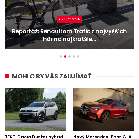
NOVINKY
Nový Mercedes-Benz GLA mieša gény
bestselleru s elektrinou
MOHLO BY VÁS ZAUJÍMAŤ
TEST: Dacia Duster hybrid-
Nový Mercedes-Benz GLA