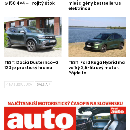
G 150 4×4 – Trojitý útok
mieša gény bestselleru s
elektrinou
TEST: Dacia Duster Eco-G
TEST: Ford Kuga Hybrid má
120 je praktický hrdina
veľký 2,5-litrový motor.
Pôjde to…
NÁSLEDUJÚCA
ĎALŠIA