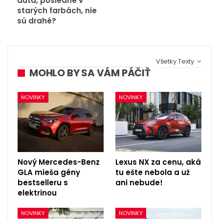
autá, posledné v
starých farbách, nie
sú drahé?
Všetky Texty
MOHLO BY SA VÁM PÁČIŤ
NOVINKY
NOVINKY
Nový Mercedes-Benz
Lexus NX za cenu, aká
GLA mieša gény
tu ešte nebola a už
bestselleru s
ani nebude!
elektrinou
NOVINKY
NOVINKY