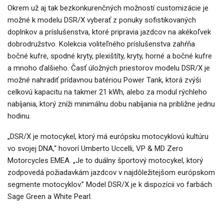
Okrem už aj tak bezkonkurenčných možností customizácie je
možné k modelu DSR/X vyberať z ponuky sofistikovaných
doplnkov a príslušenstva, ktoré pripravia jazdcov na akékoľvek
dobrodružstvo. Kolekcia voliteľného príslušenstva zahŕňa
bočné kufre, spodné kryty, plexištíty, kryty, horné a bočné kufre
a mnoho ďalšieho. Časť úložných priestorov modelu DSR/X je
možné nahradiť prídavnou batériou Power Tank, ktorá zvýši
celkovú kapacitu na takmer 21 kWh, alebo za modul rýchleho
nabíjania, ktorý zníži minimálnu dobu nabíjania na približne jednu
hodinu.
„DSR/X je motocykel, ktorý má európsku motocyklovú kultúru
vo svojej DNA,“ hovorí Umberto Uccelli, VP & MD Zero
Motorcycles EMEA. „Je to duálny športový motocykel, ktorý
zodpovedá požiadavkám jazdcov v najdôležitejšom európskom
segmente motocyklov.” Model DSR/X je k dispozícii vo farbách
Sage Green a White Pearl.