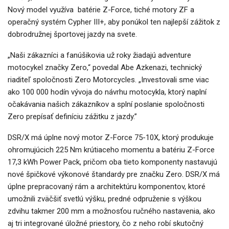
Nový model využíva batérie Z-Force, tiché motory ZF a
operačný systém Cypher III+, aby ponúkol ten najlepší zážitok z
dobrodružnej športovej jazdy na svete.
„Naši zákazníci a fanúšikovia už roky žiadajú adventure
motocykel značky Zero,“ povedal Abe Azkenazi, technický
riaditeľ spoločnosti Zero Motorcycles. „Investovali sme viac
ako 100 000 hodín vývoja do návrhu motocykla, ktorý naplní
očakávania našich zákazníkov a splní poslanie spoločnosti
Zero prepísať definíciu zážitku z jazdy.”
DSR/X má úplne nový motor Z-Force 75-10X, ktorý produkuje
ohromujúcich 225 Nm krútiaceho momentu a batériu Z-Force
17,3 kWh Power Pack, pričom oba tieto komponenty nastavujú
nové špičkové výkonové štandardy pre značku Zero. DSR/X má
úplne prepracovaný rám a architektúru komponentov, ktoré
umožnili zväčšiť svetlú výšku, predné odpruženie s výškou
zdvihu takmer 200 mm a možnosťou ručného nastavenia, ako
aj tri integrované úložné priestory, čo z neho robí skutočný