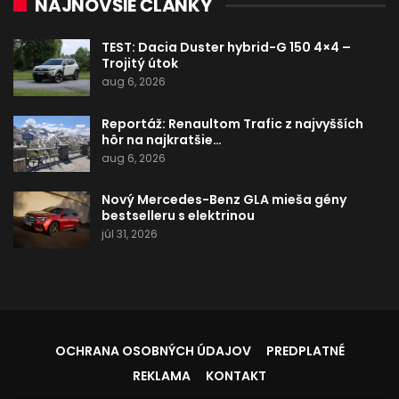
NAJNOVŠIE ČLÁNKY
TEST: Dacia Duster hybrid-G 150 4×4 –
Trojitý útok
aug 6, 2026
Reportáž: Renaultom Trafic z najvyšších
hôr na najkratšie…
aug 6, 2026
Nový Mercedes-Benz GLA mieša gény
bestselleru s elektrinou
júl 31, 2026
OCHRANA OSOBNÝCH ÚDAJOV
PREDPLATNÉ
REKLAMA
KONTAKT