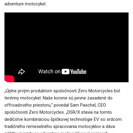
adventure motocykel.
„Úplne prvým produktom spoločnosti Zero Motorcycles bol
terénny motocykel. Naše korene sú pevne zasadené do
offroadového priestoru,“ povedal Sam Paschel, CEO
spoločnosti Zero Motorcycles. „DSR/X stavia na tomto
dedičstve kombináciou špičkovej technológie EV so srdcom
tradičného remeselného spracovania motocyklov a dáva