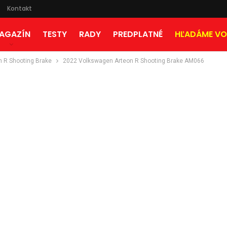
Kontakt
AGAZÍN
TESTY
RADY
PREDPLATNÉ
HĽADÁME VO
n R Shooting Brake
2022 Volkswagen Arteon R Shooting Brake AM066