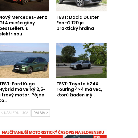
Nový Mercedes-Benz
TEST: Dacia Duster
GLA mieša gény
Eco-G 120 je
bestselleru s
praktický hrdina
elektrinou
TEST: Ford Kuga
TEST: Toyota bZ4X
Hybrid má veľký 2,5-
Touring 4×4 má vec,
litrový motor. Pôjde
ktorú žiaden iný…
to…
NÁSLEDUJÚCA
ĎALŠIA