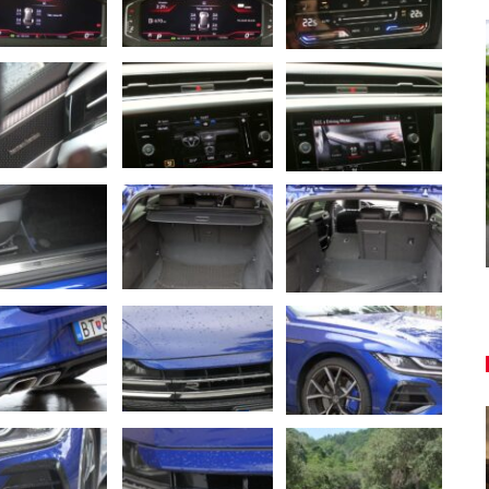
AUTO TESTY
ša
TEST: Dacia Duster Eco-G 120 je
u
praktický hrdina
Daniel Balucha
júl 31, 2026
0