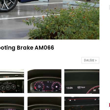
ooting Brake AM066
ĎALŠIE