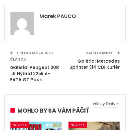
Marek PAUCO
PREDCHÁDZAJÚCI
ĎALŠÍ ČLÁNOK
ČLÁNOK
Galéria: Mercedes
Sprinter 314 CDI Kuriér
Galéria: Peugeot 308
1,6 Hybrid 225k e-
EAT8 GT Pack
Všetky Texty
MOHLO BY SA VÁM PÁČIŤ
NOVINKY
NOVINKY