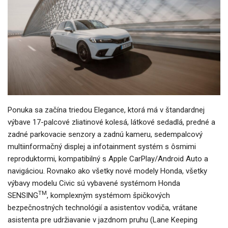
Ponuka sa začína triedou Elegance, ktorá má v štandardnej
výbave 17-palcové zliatinové kolesá, látkové sedadlá, predné a
zadné parkovacie senzory a zadnú kameru, sedempalcový
multiinformačný displej a infotainment systém s ôsmimi
reproduktormi, kompatibilný s Apple CarPlay/Android Auto a
navigáciou. Rovnako ako všetky nové modely Honda, všetky
výbavy modelu Civic sú vybavené systémom Honda
TM
SENSING
, komplexným systémom špičkových
bezpečnostných technológií a asistentov vodiča, vrátane
asistenta pre udržiavanie v jazdnom pruhu (Lane Keeping