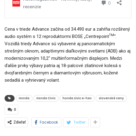
Cena v triede Advance začína od 34.490 eur a zahŕňa rozšírený
TM
audio systém s 12 reproduktormi BOSE „Centrepoint
“.
Vozidlá triedy Advance sú vybavené aj panoramatickým
strešným oknom, adaptívnymi diaľkovými svetlami (ADB) ako aj
modernizovaným 10,2″ multiinformačným displejom. Medzi
ďalšie prvky výbavy patria aj 18-palcové zliatinové kolesá s
dvojfarebným čiernym a diamantovým výbrusom, kožené
sedadlá a vyhrievaný volant.
Honda
Honda Civic
honda civic e-hev
slovenské ceny
0
Facebook
Twitter
Zdieľať