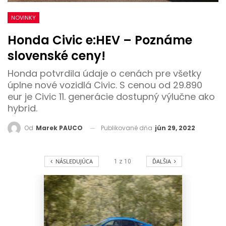
NOVINKY
Honda Civic e:HEV – Poznáme
slovenské ceny!
Honda potvrdila údaje o cenách pre všetky
úplne nové vozidlá Civic. S cenou od 29.890
eur je Civic 11. generácie dostupný výlučne ako
hybrid.
Publikované dňa
jún 29, 2022
Od
Marek PAUCO
NÁSLEDUJÚCA
ĎALŠIA
1
z
10