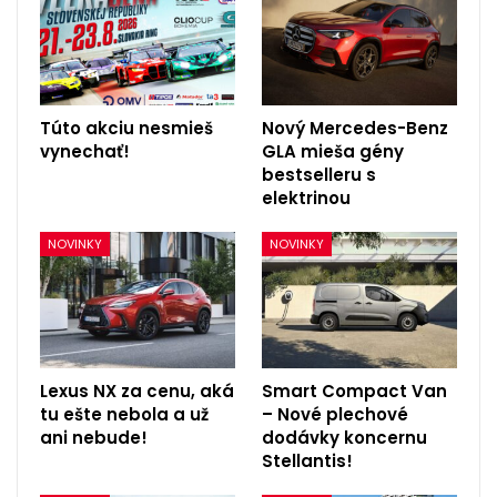
Túto akciu nesmieš
Nový Mercedes-Benz
vynechať!
GLA mieša gény
bestselleru s
elektrinou
NOVINKY
NOVINKY
Lexus NX za cenu, aká
Smart Compact Van
tu ešte nebola a už
– Nové plechové
ani nebude!
dodávky koncernu
Stellantis!