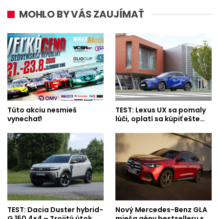
MOHLO BY VÁS ZAUJÍMAŤ
Túto akciu nesmieš
TEST: Lexus UX sa pomaly
vynechať!
lúči, oplatí sa kúpiť ešte…
TEST: Dacia Duster hybrid-
Nový Mercedes-Benz GLA
G 150 4×4 – Trojitý útok
mieša gény bestselleru s