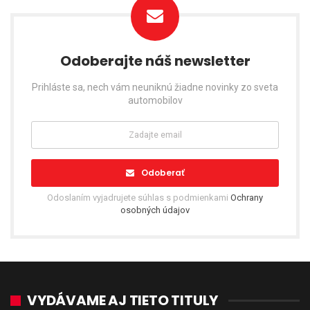
Odoberajte náš newsletter
Prihláste sa, nech vám neuniknú žiadne novinky zo sveta
automobilov
Odoberať
Odoslaním vyjadrujete súhlas s podmienkami
Ochrany
osobných údajov
VYDÁVAME AJ TIETO TITULY