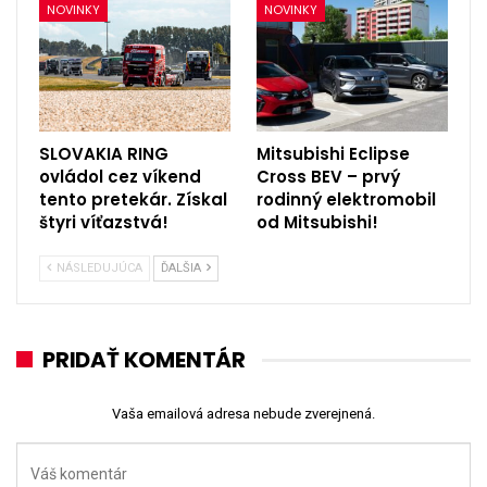
NOVINKY
NOVINKY
SLOVAKIA RING
Mitsubishi Eclipse
ovládol cez víkend
Cross BEV – prvý
tento pretekár. Získal
rodinný elektromobil
štyri víťazstvá!
od Mitsubishi!
NÁSLEDUJÚCA
ĎALŠIA
PRIDAŤ KOMENTÁR
Vaša emailová adresa nebude zverejnená.