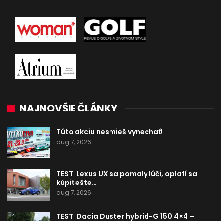
NAJNOVŠIE ČLÁNKY
Túto akciu nesmieš vynechať!
aug 7, 2026
TEST: Lexus UX sa pomaly lúči, oplatí sa
kúpiť ešte…
aug 7, 2026
TEST: Dacia Duster hybrid-G 150 4×4 –