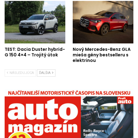
TEST: Dacia Duster hybrid-
Nový Mercedes-Benz GLA
G 150 4×4 – Trojitý útok
mieša gény bestselleru s
elektrinou
NÁSLEDUJÚCA
ĎALŠIA