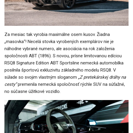
Za mesiac tak vyrobia maximálne osem kusov. Žiadna
„masovka“! Necelá stovka vyrobených exemplárov nie je
náhodne vybrané numero, ale asociácia na rok založenia
spoločnosti ABT (1896). S novou, prísne limitovanou edíciou
RSQ8 Signature Edition ABT Sportsline nemecká automobilka
posilnila športovú exkluzivitu základného modelu RSQ8. V
súlade so svojim vlastným sloganom
„Z pretekárskej dráhy na
cesty“
premenila nemecká spoločnosť rýchle SUV na súťažné,
no súčasne úžitkové vozidlo.