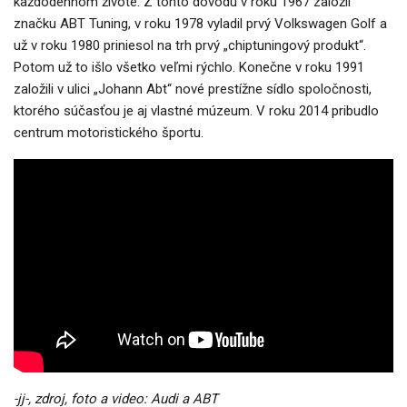
každodennom živote. Z tohto dôvodu v roku 1967 založil
značku ABT Tuning, v roku 1978 vyladil prvý Volkswagen Golf a
už v roku 1980 priniesol na trh prvý „chiptuningový produkt“.
Potom už to išlo všetko veľmi rýchlo. Konečne v roku 1991
založili v ulici „Johann Abt“ nové prestížne sídlo spoločnosti,
ktorého súčasťou je aj vlastné múzeum. V roku 2014 pribudlo
centrum motoristického športu.
-jj-, zdroj, foto a video: Audi a ABT