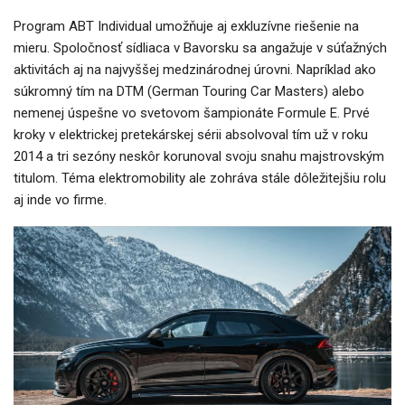
Program ABT Individual umožňuje aj exkluzívne riešenie na
mieru. Spoločnosť sídliaca v Bavorsku sa angažuje v súťažných
aktivitách aj na najvyššej medzinárodnej úrovni. Napríklad ako
súkromný tím na DTM (German Touring Car Masters) alebo
nemenej úspešne vo svetovom šampionáte Formule E. Prvé
kroky v elektrickej pretekárskej sérii absolvoval tím už v roku
2014 a tri sezóny neskôr korunoval svoju snahu majstrovským
titulom. Téma elektromobility ale zohráva stále dôležitejšiu rolu
aj inde vo firme.