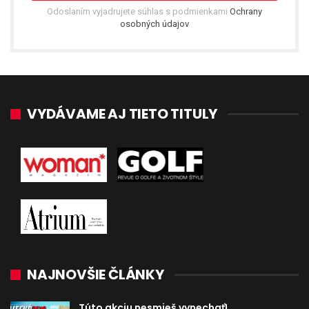
Odoslaním vyjadrujete súhlas s podmienkami
Ochrany
osobných údajov
VYDÁVAME AJ TIETO TITULY
NAJNOVŠIE ČLÁNKY
Túto akciu nesmieš vynechať!