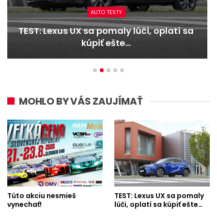
AUTO TESTY
TEST: Dacia Duster hybrid-G 150 4×4 –
Trojitý útok
MOHLO BY VÁS ZAUJÍMAŤ
Túto akciu nesmieš
TEST: Lexus UX sa pomaly
vynechať!
lúči, oplatí sa kúpiť ešte…