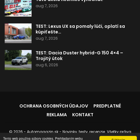
aug 7, 2026
TEST: Lexus UX sa pomaly lúči, oplatí sa
kúpiť ešte…
aug 7, 2026
TEST: Dacia Duster hybrid-G 150 4×4 –
Trojitý útok
aug 6, 2026
OCHRANA OSOBNÝCH ÚDAJOV
PREDPLATNÉ
REKLAMA
KONTAKT
© 2026 - Automagazin.sk - Novinky, testy, recenzie. Všetky práva
vyhradené.
Tento web používa súbory cookies. Prehliadaním webu
Súhlasím