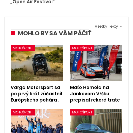
„Open Air Festival“
Všetky Texty
MOHLO BY SA VÁM PÁČIŤ
MOTOŠPORT
MOTOŠPORT
Varga Motorsport sa
Maťo Homola na
po prvý krát zúčastnil
Jankovom Vŕšku
Európskeho pohára .
prepísal rekord trate
MOTOŠPORT
MOTOŠPORT