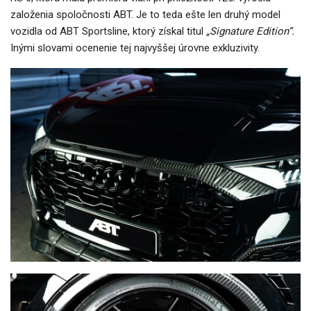
založenia spoločnosti ABT. Je to teda ešte len druhý model
vozidla od ABT Sportsline, ktorý získal titul
„Signature Edition“.
Inými slovami ocenenie tej najvyššej úrovne exkluzivity.