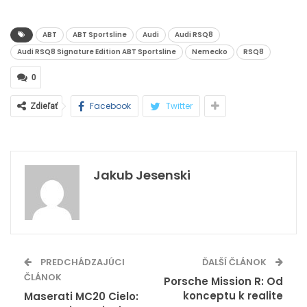
ABT
ABT Sportsline
Audi
Audi RSQ8
Audi RSQ8 Signature Edition ABT Sportsline
Nemecko
RSQ8
0
Facebook
Twitter
Zdieľať
Jakub Jesenski
PREDCHÁDZAJÚCI
ĎALŠÍ ČLÁNOK
ČLÁNOK
Porsche Mission R: Od
konceptu k realite
Maserati MC20 Cielo: