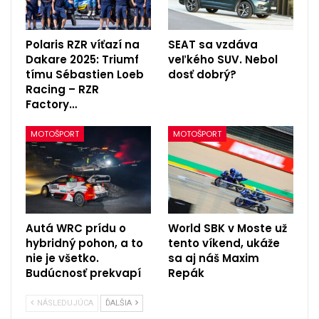
Polaris RZR víťazí na
SEAT sa vzdáva
Dakare 2025: Triumf
veľkého SUV. Nebol
tímu Sébastien Loeb
dosť dobrý?
Racing – RZR
Factory…
MOTOŠPORT
MOTOŠPORT
Autá WRC prídu o
World SBK v Moste už
hybridný pohon, a to
tento víkend, ukáže
nie je všetko.
sa aj náš Maxim
Budúcnosť prekvapí
Repák
NÁSLEDUJÚCA
ĎALŠIA