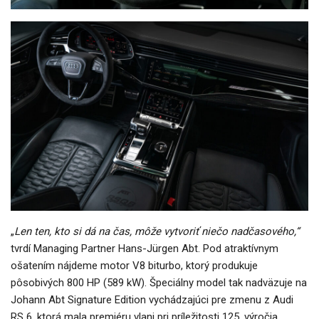
„
Len ten, kto si dá na čas, môže vytvoriť niečo nadčasového,“
tvrdí Managing Partner Hans-Jürgen Abt. Pod atraktívnym
ošatením nájdeme motor V8 biturbo, ktorý produkuje
pôsobivých 800 HP (589 kW). Špeciálny model tak nadväzuje na
Johann Abt Signature Edition vychádzajúci pre zmenu z Audi
RS 6, ktorá mala premiéru vlani pri príležitosti 125. výročia