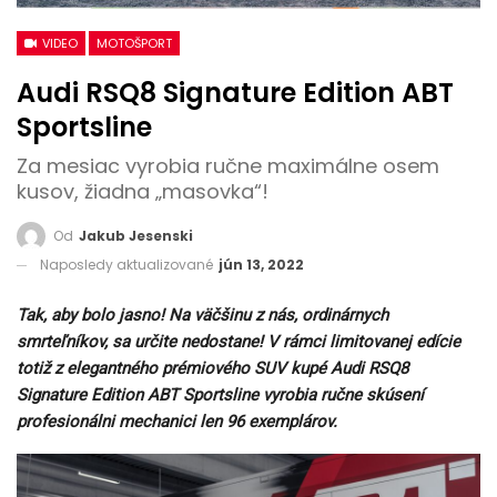
VIDEO
MOTOŠPORT
Audi RSQ8 Signature Edition ABT
Sportsline
Za mesiac vyrobia ručne maximálne osem
kusov, žiadna „masovka“!
Od
Jakub Jesenski
Naposledy aktualizované
jún 13, 2022
Tak, aby bolo jasno! Na väčšinu z nás, ordinárnych
smrteľníkov, sa určite nedostane! V rámci limitovanej edície
totiž z elegantného prémiového SUV kupé Audi RSQ8
Signature Edition ABT Sportsline vyrobia ručne skúsení
profesionálni mechanici len 96 exemplárov.