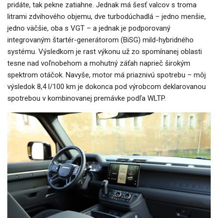
pridáte, tak pekne zatiahne. Jednak má šesť valcov s troma
litrami zdvihového objemu, dve turbodúchadlá – jedno menšie,
jedno väčšie, oba s VGT – a jednak je podporovaný
integrovaným štartér-generátorom (BiSG) mild-hybridného
systému. Výsledkom je rast výkonu už zo spomínanej oblasti
tesne nad voľnobehom a mohutný záťah naprieč širokým
spektrom otáčok. Navyše, motor má priaznivú spotrebu – môj
výsledok 8,4 l/100 km je dokonca pod výrobcom deklarovanou
spotrebou v kombinovanej premávke podľa WLTP.