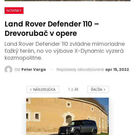
NOVINKY
Land Rover Defender 110 –
Drevorubač v opere
Land Rover Defender 110 zvládne mimoriadne
ťažký terén, no vo výbave X-Dynamic vyzerá
kozmopolitne.
Naposledy aktualizované
apr 15, 2022
Od
Peter Varga
NÁSLEDUJÚCA
ĎALŠIA
1
z
48