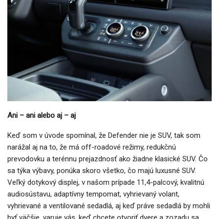
Ani – ani alebo aj – aj
Keď som v úvode spomínal, že Defender nie je SUV, tak som
narážal aj na to, že má off-roadové režimy, redukčnú
prevodovku a terénnu prejazdnosť ako žiadne klasické SUV. Čo
sa týka výbavy, ponúka skoro všetko, čo majú luxusné SUV.
Veľký dotykový displej, v našom prípade 11,4-palcový, kvalitnú
audiosústavu, adaptívny tempomat, vyhrievaný volant,
vyhrievané a ventilované sedadlá, aj keď práve sedadlá by mohli
byť väčšie, varuje vás, keď chcete otvoriť dvere a zozadu sa