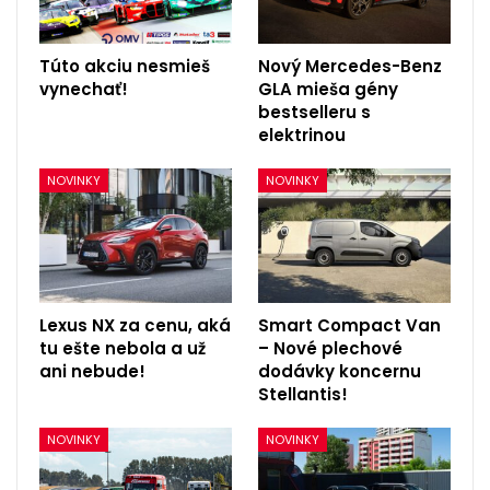
Túto akciu nesmieš
Nový Mercedes-Benz
vynechať!
GLA mieša gény
bestselleru s
elektrinou
NOVINKY
NOVINKY
Lexus NX za cenu, aká
Smart Compact Van
tu ešte nebola a už
– Nové plechové
ani nebude!
dodávky koncernu
Stellantis!
NOVINKY
NOVINKY