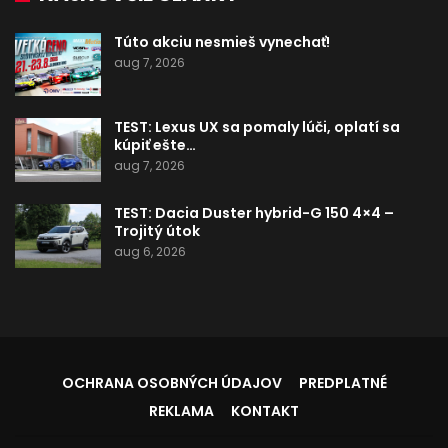
Túto akciu nesmieš vynechať!
aug 7, 2026
TEST: Lexus UX sa pomaly lúči, oplatí sa
kúpiť ešte…
aug 7, 2026
TEST: Dacia Duster hybrid-G 150 4×4 –
Trojitý útok
aug 6, 2026
OCHRANA OSOBNÝCH ÚDAJOV
PREDPLATNÉ
REKLAMA
KONTAKT