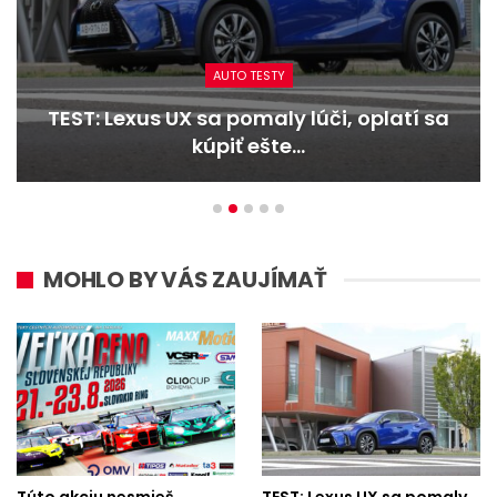
AUTO TESTY
TEST: Dacia Duster hybrid-G 150 4×4 –
Trojitý útok
MOHLO BY VÁS ZAUJÍMAŤ
Túto akciu nesmieš
TEST: Lexus UX sa pomaly