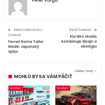
Peter Varga
PREDCHÁDZAJÚCI
ĎALŠÍ ČLÁNOK
ČLÁNOK
Kia Niro skvelo
kombinuje dizajn a
Ferrari Roma Tailor
ekológiu
Made: Japonský
vplyv
Všetky Texty
MOHLO BY SA VÁM PÁČIŤ
NOVINKY
NOVINKY