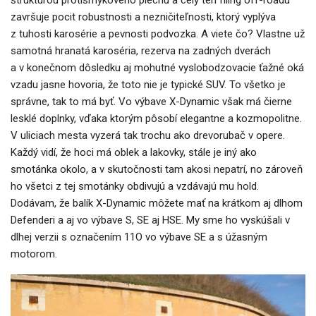
štruktúrou protišmykového plechu a celý ten fíling off-roadu
završuje pocit robustnosti a nezničiteľnosti, ktorý vyplýva
z tuhosti karosérie a pevnosti podvozka. A viete čo? Vlastne už
samotná hranatá karoséria, rezerva na zadných dverách
a v konečnom dôsledku aj mohutné vyslobodzovacie ťažné oká
vzadu jasne hovoria, že toto nie je typické SUV. To všetko je
správne, tak to má byť. Vo výbave X-Dynamic však má čierne
lesklé doplnky, vďaka ktorým pôsobí elegantne a kozmopolitne.
V uliciach mesta vyzerá tak trochu ako drevorubač v opere.
Každý vidí, že hoci má oblek a lakovky, stále je iný ako
smotánka okolo, a v skutočnosti tam akosi nepatrí, no zároveň
ho všetci z tej smotánky obdivujú a vzdávajú mu hold.
Dodávam, že balík X-Dynamic môžete mať na krátkom aj dlhom
Defenderi a aj vo výbave S, SE aj HSE. My sme ho vyskúšali v
dlhej verzii s označením 11O vo výbave SE a s úžasným
motorom.