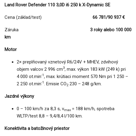
Land Rover Defender 110 3,0D i6 250 k X-Dynamic SE
Cena (základ/test)
66 781/90 937 €
Záruka
3 roky alebo 100 000
km
Motor
2× preplňovaný vznetový R6/24V + MHEV, zdvihový
3
objem valcov 2 996 cm
, max. výkon 183 kW (249 k) pri
-1
4 000 ot.min
, max. krútiaci moment 570 Nm pri 1 250 –
-1
2 250 ot.min
. Emisie CO
230 – 248 g/km.
2
Jazdné výkony
0 – 100 km/h za 8,3 s, v
= 188 km/h, spotreba
max
WLTP/test 8,8 – 9,4/8,4 l/100 km.
Konektivita a batožinový priestor