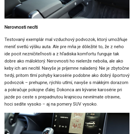
Nerovnosti necíti
Testovaný exemplár mal vzduchový podvozok, ktorý umožňuje
meniť svetlú výšku auta. Ale pre mňa je dôležité to, že z neho
ide pocit nezničiteľnosti a z hľadiska komfortu funguje tak
dobre ako máloktorý. Nerovnosti ho nielenže nebolia, ale ako
keby ich ani necítil. Navyše je príjemne naladený. Nie je zbytočne
tvrdý, pritom tlmí pohyby karosérie podobne ako dobrý športový
podvozok – prehupne, rýchlo utlmí, navyše s mäkkým dorazom
a pokračuje pokojne ďalej. Dokonca ani kývanie karosérie pri
jazde po ceste s prepadnutou krajnicou nevnímate otravne,
hoci sedíte vysoko – aj na pomery SUV vysoko.