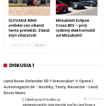
SLOVAKIA RING
Mitsubishi Eclipse
ovládol cez víkend
Cross BEV – prvý
tento pretekár. Získal
rodinný elektromobil
štyri víťazstvá!
od Mitsubishi!
NÁSLEDUJÚCA
ĎALŠIA
DISKUSIA 1
Land Rover Defender 110 ? Drevoruba? V Opere |
Automagazin.sk - Novinky, Testy, Recenzie - Land
Rover News
Pred 4 rokmi
[…] Nech sa na m?a nikto zo
zainteresovaných, teda importér zna?ky Land Rover a