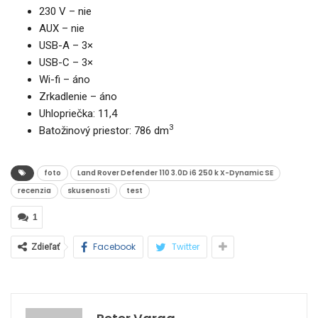
230 V – nie
AUX – nie
USB-A – 3×
USB-C – 3×
Wi-fi – áno
Zrkadlenie – áno
Uhlopriečka: 11,4
3
Batožinový priestor: 786 dm
foto
Land Rover Defender 110 3.0D i6 250 k X-Dynamic SE
recenzia
skusenosti
test
1
Facebook
Twitter
Zdieľať