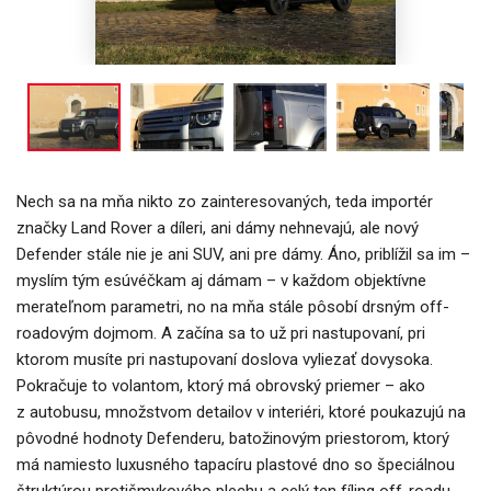
Nech sa na mňa nikto zo zainteresovaných, teda importér
značky Land Rover a díleri, ani dámy nehnevajú, ale nový
Defender stále nie je ani SUV, ani pre dámy. Áno, priblížil sa im –
myslím tým esúvéčkam aj dámam – v každom objektívne
merateľnom parametri, no na mňa stále pôsobí drsným off-
roadovým dojmom. A začína sa to už pri nastupovaní, pri
ktorom musíte pri nastupovaní doslova vyliezať dovysoka.
Pokračuje to volantom, ktorý má obrovský priemer – ako
z autobusu, množstvom detailov v interiéri, ktoré poukazujú na
pôvodné hodnoty Defenderu, batožinovým priestorom, ktorý
má namiesto luxusného tapacíru plastové dno so špeciálnou