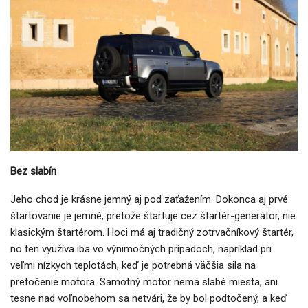
Bez slabín
Jeho chod je krásne jemný aj pod zaťažením. Dokonca aj prvé
štartovanie je jemné, pretože štartuje cez štartér-generátor, nie
klasickým štartérom. Hoci má aj tradičný zotrvačníkový štartér,
no ten využíva iba vo výnimočných prípadoch, napríklad pri
veľmi nízkych teplotách, keď je potrebná väčšia sila na
pretočenie motora. Samotný motor nemá slabé miesta, ani
tesne nad voľnobehom sa netvári, že by bol podtočený, a keď