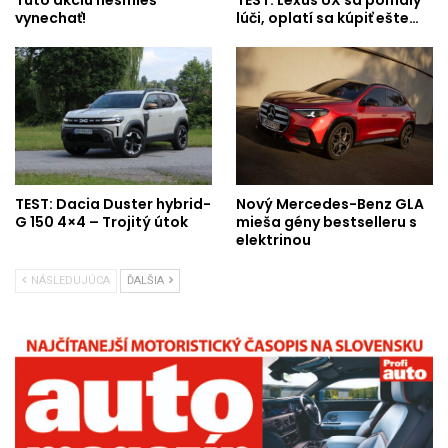
vynechať!
lúči, oplatí sa kúpiť ešte…
TEST: Dacia Duster hybrid-
Nový Mercedes-Benz GLA
G 150 4×4 – Trojitý útok
mieša gény bestselleru s
elektrinou
NÁSLEDUJÚCA
ĎALŠIA