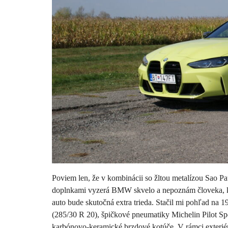
NOVINKY
Nový Mercedes-Benz GLA mieša
gény bestselleru s elektrinou
Majo Bona
júl 31, 2026
0
Poviem len, že v kombinácii so žltou metalízou Sao 
doplnkami vyzerá BMW skvelo a nepoznám človeka, kto
auto bude skutočná extra trieda. Stačil mi pohľad na 
(285/30 R 20), špičkové pneumatiky Michelin Pilot Sp
karbónovo-keramické brzdové kotúče. V rámci exterié