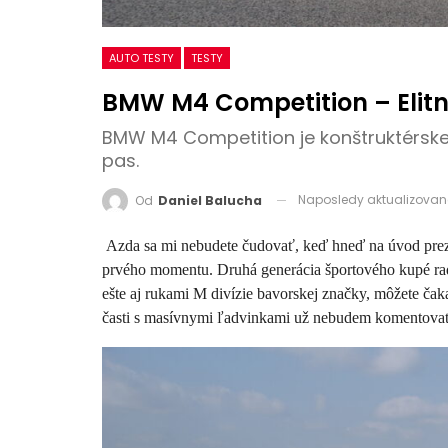
AUTO TESTY
TESTY
BMW M4 Competition – Elit
BMW M4 Competition je konštruktérske 
pas.
Naposledy aktualizova
Od
Daniel Balucha
Azda sa mi nebudete čudovať, keď hneď na úvod prez
prvého momentu. Druhá generácia športového kupé radu 
ešte aj rukami M divízie bavorskej značky, môžete čak
časti s masívnymi ľadvinkami už nebudem komentova