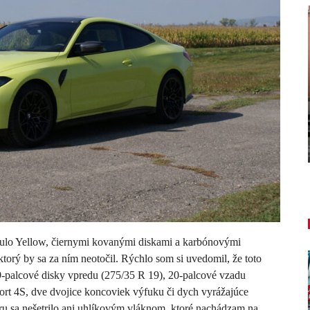
NOVINKY
TEST: Le
Túto akciu nesmieš vynechať!
opl
Majo Bona
Peter 
aug 7, 2026
0
Paulo Yellow, čiernymi kovanými diskami a karbónovými
rý by sa za ním neotočil. Rýchlo som si uvedomil, že toto
19-palcové disky vpredu (275/35 R 19), 20-palcové vzadu
ort 4S, dve dvojice koncoviek výfuku či dych vyrážajúce
ru sa nešetrilo ani uhlíkovým vláknom, ktoré nachádzam na