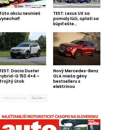
Túto akciu nesmieš
TEST: Lexus UX sa
vynechať!
pomaly lúči, oplatí sa
kúpiť ešte…
TEST: Dacia Duster
Nový Mercedes-Benz
hybrid-G 150 4×4 –
GLA mieša gény
Trojitý útok
bestselleru s
elektrinou
NÁSLEDUJÚCA
ĎALŠIA