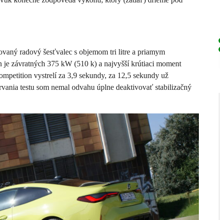
ovaný radový šesťvalec s objemom tri litre a priamym
 je závratných 375 kW (510 k) a najvyšší krútiaci moment
tition vystrelí za 3,9 sekundy, za 12,5 sekundy už
rvania testu som nemal odvahu úplne deaktivovať stabilizačný