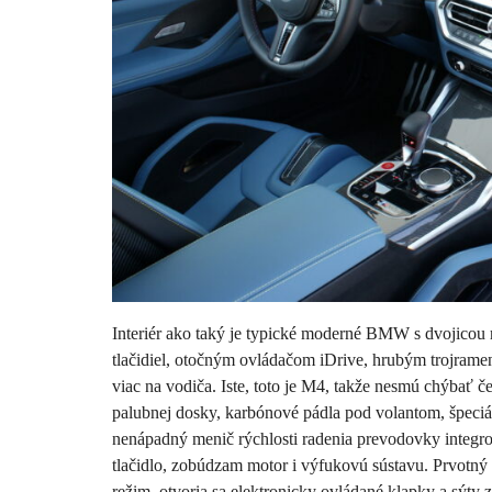
Interiér ako taký je typické moderné BMW s dvojicou
tlačidiel, otočným ovládačom iDrive, hrubým trojramen
viac na vodiča. Iste, toto je M4, takže nesmú chýbať č
palubnej dosky, karbónové pádla pod volantom, špeciá
nenápadný menič rýchlosti radenia prevodovky integrov
tlačidlo, zobúdzam motor i výfukovú sústavu. Prvotný
režim, otvoria sa elektronicky ovládané klapky a sýty