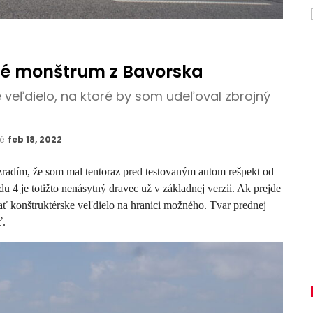
né monštrum z Bavorska
veľdielo, na ktoré by som udeľoval zbrojný
né
feb 18, 2022
radím, že som mal tentoraz pred testovaným autom rešpekt od
4 je totižto nenásytný dravec už v základnej verzii. Ak prejde
ať konštruktérske veľdielo na hranici možného. Tvar prednej
ť.