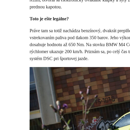
prednou kapotou.
Toto je ešte legálne?
Práve tam sa totiž nachádza benzínový, dvakrát preplň
vstrekovaním paliva pod tlakom 350 barov. Jeho výkon
dosahuje hodnotu až 650 Nm. Na stovku BMW M4 Compe
rýchlomer ukazuje 200 km/h. Priznám sa, po celý čas t
systém DSC pri športovej jazde.