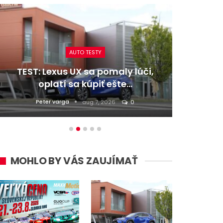
AUTO TESTY
AUTO TE
xus UX sa pomaly lúči,
TEST: Dacia Dust
atí sa kúpiť ešte…
4×4 – Troj
varga
Daniel Balucha
aug 7, 2026
0
a
MOHLO BY VÁS ZAUJÍMAŤ