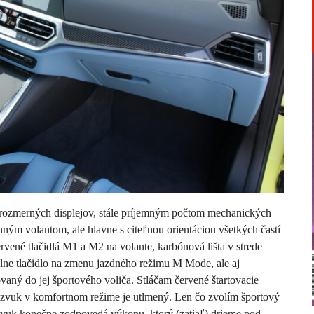
 rozmerných displejov, stále príjemným počtom mechanických
ným volantom, ale hlavne s citeľnou orientáciou všetkých častí
ervené tlačidlá M1 a M2 na volante, karbónová lišta v strede
lne tlačidlo na zmenu jazdného režimu M Mode, ale aj
aný do jej športového voliča. Stláčam červené štartovacie
 zvuk v komfortnom režime je utlmený. Len čo zvolím športový
 zvuk konečne zodpovedá výkonu, ktorý (zatiaľ) drieme pod