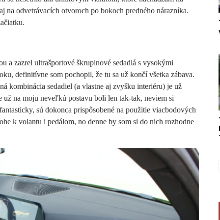
i aj na odvetrávacích otvoroch po bokoch predného nárazníka.
ačiatku.
u a zazrel ultrašportové škrupinové sedadlá s vysokými
u, definitívne som pochopil, že tu sa už končí všetka zábava.
á kombinácia sedadiel (a vlastne aj zvyšku interiéru) je už
že už na moju neveľkú postavu boli len tak-tak, neviem si
a fantasticky, sú dokonca prispôsobené na použitie viacbodových
lohe k volantu i pedálom, no denne by som si do nich rozhodne