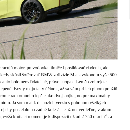
racujú motor, prevodovka, tlmiče i posilňovač riadenia, ale
iekedy skúsil šoférovať BMW z divízie M a s výkonom vyše 500
y auto bolo neovládateľné, práve naopak. Len čo zohrejete
lepené. Brzdy majú taký účinok, až sa vám pri ich plnom použití
tronic radí omnoho lepšie ako dvojspojka, no pre maximálny
ntom. Ja som mal k dispozícii verziu s pohonom všetkých
ej sily posielalo na zadné kolesá. Je až neuveriteľné, v akom
-1
vyšší krútiaci moment je k dispozícii už od 2 750 ot.min
. a