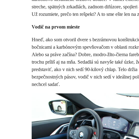
streche, spätných zrkadlách, zadnom difúzore, spojler
Už rozumiete, prečo ten rešpekt? A to sme ešte len na z
Vodič na prvom mieste
Hneď, ako som otvoril dvere s bezrámovou konštrukcio
bočnicami a karbónovým spevňovačom v oblasti rozkrok
Alebo sa práve začína? Dobre, modro-žlto-čierna farebn
trochu príliš aj na mňa. Sedadlá sú navyše také úzke, 
predstaviť, ako v nich sedí 90-kilový chlap. Telo drži
bezpečnostných pásov, vodič v nich sedí v ideálnej po
nechcel sadať.