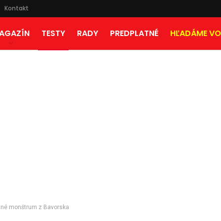
Kontakt
AGAZÍN
TESTY
RADY
PREDPLATNÉ
HĽADÁME VO
tné monštrum z Bavorska