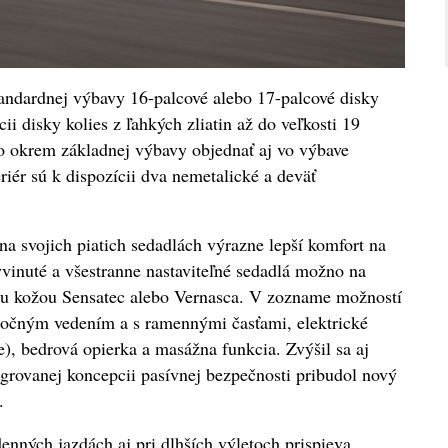
štandardnej výbavy 16-palcové alebo 17-palcové disky
cii disky kolies z ľahkých zliatin až do veľkosti 19
 okrem základnej výbavy objednať aj vo výbave
iér sú k dispozícii dva nemetalické a deväť
 svojich piatich sedadlách výrazne lepší komfort na
vinuté a všestranne nastaviteľné sedadlá možno na
nou kožou Sensatec alebo Vernasca. V zozname možností
bočným vedením a s ramennými časťami, elektrické
e), bedrová opierka a masážna funkcia. Zvýšil sa aj
egrovanej koncepcii pasívnej bezpečnosti pribudol nový
.
nných jazdách aj pri dlhších výletoch prispieva