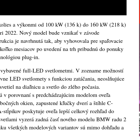
kolies a výkonmi od 100 kW (136 k) do 160 kW (218 k)
ruári 2022. Nový model bude vznikať v závode
kcia je navrhnutá tak, aby vyhovovala pre spaľovacie
ekoľko mesiacov po uvedení na trh pribudnú do ponuky
nológiou plug-in.
 vybavené full-LED svetlometmi. V zozname možností
vne LED svetlomety s funkciou zatáčania, neoslňujúce
svetiel na diaľnicu a svetlo do zlého počasia.
ú v porovnaní s predchádzajúcim modelom oveľa
a bočných okien, zapustené kľučky dverí a štíhle C-
-stĺpikov poskytuje oveľa lepší celkový rozhľad do
svetlami vyzerá zadná časť nového modelu BMW radu 2
fuku všetkých modelových variantov sú mimo dohľadu a