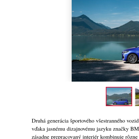
NOVINKY
GLA mieša
lektrinou
Túto akciu nesmieš vynecha
Majo Bona
6
0
aug 7, 2026
0
Druhá generácia športového všestranného vozi
vďaka jasnému dizajnovému jazyku značky BM
zásadne prepracovaný interiér kombinuje rôzne