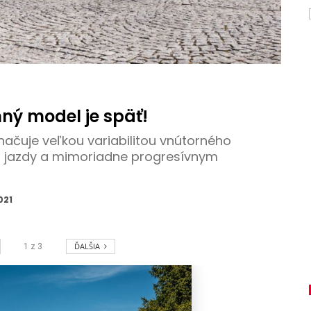
ný model je späť!
ačuje veľkou variabilitou vnútorného
 z jazdy a mimoriadne progresívnym
021
ĎALŠIA
1
z
3