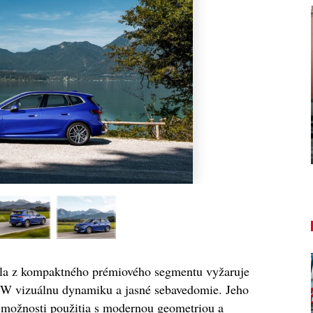
AUTO TESTY
TEST: Lexus UX sa pomaly lúči,
ť!
oplatí sa kúpiť ešte…
Peter varga
aug 7, 2026
0
dla z kompaktného prémiového segmentu vyžaruje
W vizuálnu dynamiku a jasné sebavedomie. Jeho
 možnosti použitia s modernou geometriou a