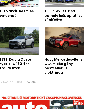
Túto akciu nesmieš
TEST: Lexus UX sa
vynechať!
pomaly lúči, oplatí sa
kúpiť ešte…
TEST: Dacia Duster
Nový Mercedes-Benz
hybrid-G 150 4×4 –
GLA mieša gény
Trojitý útok
bestselleru s
elektrinou
NÁSLEDUJÚCA
ĎALŠIA