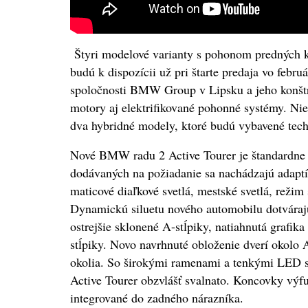
Štyri modelové varianty s pohonom predných 
budú k dispozícii už pri štarte predaja vo feb
spoločnosti BMW Group v Lipsku a jeho konštru
motory aj elektrifikované pohonné systémy. Ni
dva hybridné modely, ktoré budú vybavené tech
Nové BMW radu 2 Active Tourer je štandardne
dodávaných na požiadanie sa nachádzajú adaptí
maticové diaľkové svetlá, mestské svetlá, režim 
Dynamickú siluetu nového automobilu dotváraj
ostrejšie sklonené A-stĺpiky, natiahnutá grafik
stĺpiky. Novo navrhnuté obloženie dverí okolo A
okolia. So širokými ramenami a tenkými LED 
Active Tourer obzvlášť svalnato. Koncovky vý
integrované do zadného nárazníka.