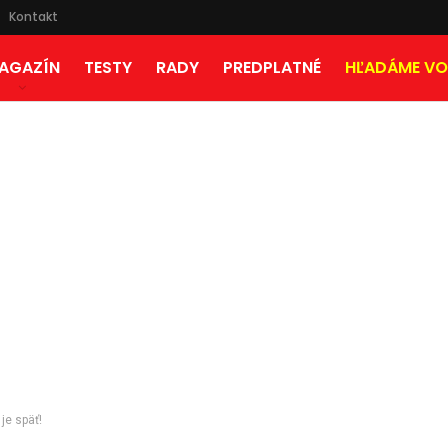
Kontakt
AGAZÍN
TESTY
RADY
PREDPLATNÉ
HĽADÁME VO
je späť!