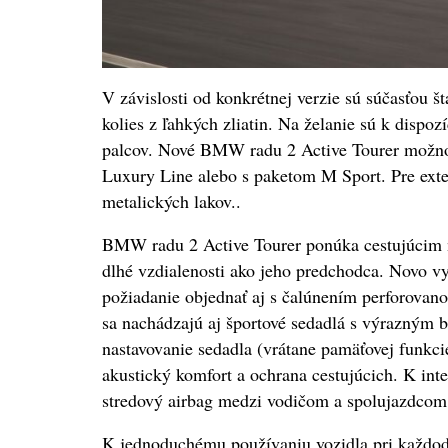
V závislosti od konkrétnej verzie sú súčasťou 
kolies z ľahkých zliatin. Na želanie sú k dispozí
palcov. Nové BMW radu 2 Active Tourer možno
Luxury Line alebo s paketom M Sport. Pre exter
metalických lakov..
BMW radu 2 Active Tourer ponúka cestujúcim na
dlhé vzdialenosti ako jeho predchodca. Novo vy
požiadanie objednať aj s čalúnením perforova
sa nachádzajú aj športové sedadlá s výrazným 
nastavovanie sedadla (vrátane pamäťovej funkci
akustický komfort a ochrana cestujúcich. K int
stredový airbag medzi vodičom a spolujazdcom
K jednoduchému používaniu vozidla pri každode