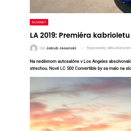
NOVINKY
LA 2019: Premiéra kabrioletu
Naposledy aktualizova
Od
Jakub Jesenski
Na nedávnom autosalóne v Los Angeles absolvovalo
strechou. Nové LC 500 Convertible by sa malo na sl