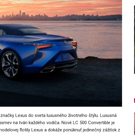
AUTO TESTY
,
TEST: Dacia Duster hybrid-G 150
4×4 – Trojitý útok
Daniel Balucha
aug 6, 2026
0
načky Lexus do sveta luxusného životného štýlu. Luxusná
úsmev na tvári každého vodiča. Nové LC 500 Convertible je
odelovej flotily Lexus a dokáže ponúknuť jedinečný zážitok z