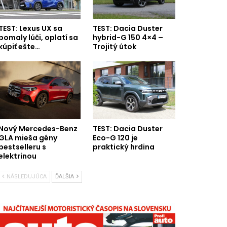
TEST: Lexus UX sa
TEST: Dacia Duster
pomaly lúči, oplatí sa
hybrid-G 150 4×4 –
kúpiť ešte…
Trojitý útok
Nový Mercedes-Benz
TEST: Dacia Duster
GLA mieša gény
Eco-G 120 je
bestselleru s
praktický hrdina
elektrinou
NÁSLEDUJÚCA
ĎALŠIA