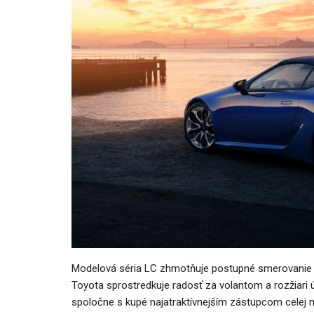
AUTO TESTY
o-G 120 je
TEST: Lexus UX sa pomaly lúči
ina
oplatí sa kúpiť ešte…
Peter varga
026
0
aug 7, 2026
0
Modelová séria LC zhmotňuje postupné smerovanie z
Toyota sprostredkuje radosť za volantom a rozžiari 
spoločne s kupé najatraktívnejším zástupcom celej m