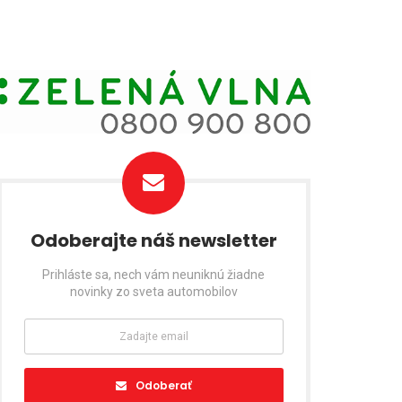
Odoberajte náš newsletter
Prihláste sa, nech vám neuniknú žiadne
novinky zo sveta automobilov
Odoberať