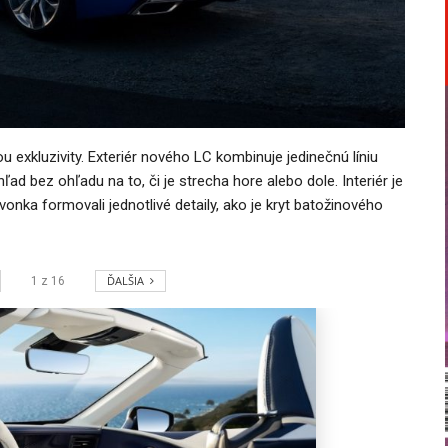
exkluzivity. Exteriér nového LC kombinuje jedinečnú líniu
ad bez ohľadu na to, či je strecha hore alebo dole. Interiér je
vonka formovali jednotlivé detaily, ako je kryt batožinového
ĎALŠIA
1
z
16