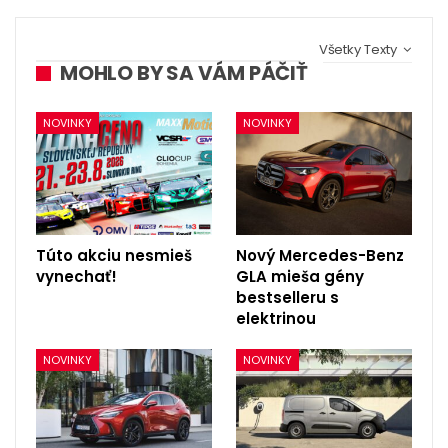
Všetky Texty
MOHLO BY SA VÁM PÁČIŤ
NOVINKY
NOVINKY
Túto akciu nesmieš
Nový Mercedes-Benz
vynechať!
GLA mieša gény
bestselleru s
elektrinou
NOVINKY
NOVINKY