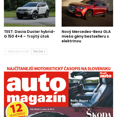
TEST: Dacia Duster hybrid-
Nový Mercedes-Benz GLA
G 150 4×4 – Trojitý útok
mieša gény bestselleru s
elektrinou
NÁSLEDUJÚCA
ĎALŠIA