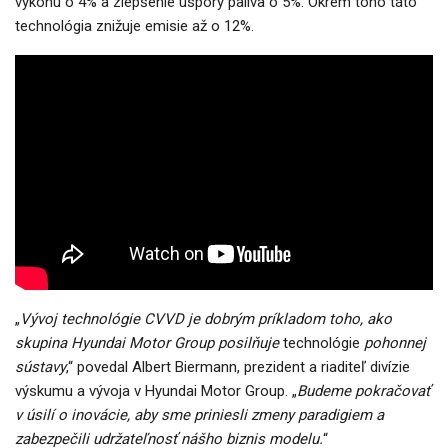
výkonu o 4% a zlepšenie úspory paliva o 5%. Okrem toho táto
technológia znižuje emisie až o 12%.
„
Vývoj technológie CVVD je dobrým príkladom toho, ako
skupina Hyundai Motor Group posilňuje
technológie
pohonnej
sústavy
,“ povedal Albert Biermann, prezident a riaditeľ divízie
výskumu a vývoja v Hyundai Motor Group. „
Budeme pokračovať
v úsilí o inovácie, aby sme priniesli zmeny paradigiem a
zabezpečili udržateľnosť nášho biznis modelu.
“