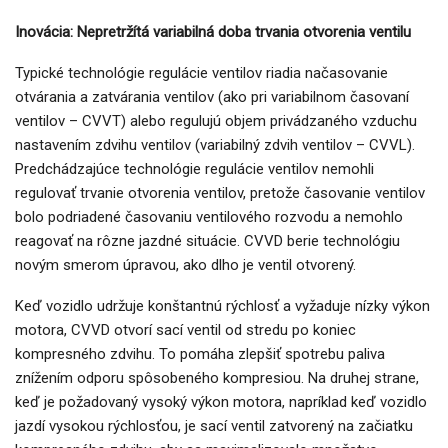
Inovácia: Nepretržítá variabilná doba trvania otvorenia ventilu
Typické technológie regulácie ventilov riadia načasovanie
otvárania a zatvárania ventilov (ako pri variabilnom časovaní
ventilov – CVVT) alebo regulujú objem privádzaného vzduchu
nastavením zdvihu ventilov (variabilný zdvih ventilov – CVVL).
Predchádzajúce technológie regulácie ventilov nemohli
regulovať trvanie otvorenia ventilov, pretože časovanie ventilov
bolo podriadené časovaniu ventilového rozvodu a nemohlo
reagovať na rôzne jazdné situácie. CVVD berie technológiu
novým smerom úpravou, ako dlho je ventil otvorený.
Keď vozidlo udržuje konštantnú rýchlosť a vyžaduje nízky výkon
motora, CVVD otvorí sací ventil od stredu po koniec
kompresného zdvihu. To pomáha zlepšiť spotrebu paliva
znížením odporu spôsobeného kompresiou. Na druhej strane,
keď je požadovaný vysoký výkon motora, napríklad keď vozidlo
jazdí vysokou rýchlosťou, je sací ventil zatvorený na začiatku