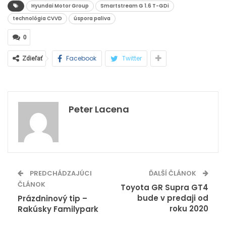
Hyundai Motor Group
Smartstream G 1.6 T-GDi
technológia CVVD
úspora paliva
0
Facebook
Twitter
Zdieľať
Peter Lacena
PREDCHÁDZAJÚCI
ĎALŠÍ ČLÁNOK
ČLÁNOK
Toyota GR Supra GT4
bude v predaji od
Prázdninový tip –
roku 2020
Rakúsky Familypark