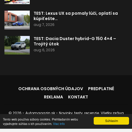
TEST: Lexus UX sa pomaly lúči, oplatí sa
kúpiť ešte…
aug 7, 2026
TEST: Dacia Duster hybrid-G 150 4×4 –
Trojitý útok
aug 6, 2026
OCHRANA OSOBNÝCH ÚDAJOV
PREDPLATNÉ
REKLAMA
KONTAKT
© 2026 - Automagazin.sk - Novinky, testy, recenzie. Všetky práva
vyhradené.
Tento web používa súbory cookies. Prehliadaním webu
Súhlasím
vyjadrujete súhlas s ich používaním.
Viac info
Stránku spravuje:
Instedo.com