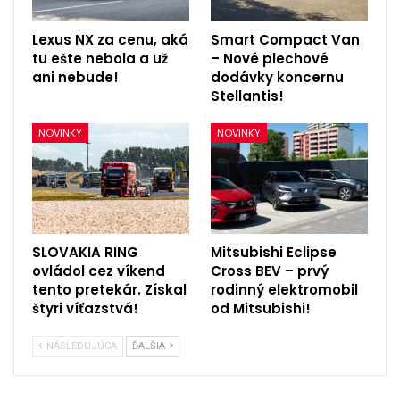
Lexus NX za cenu, aká
Smart Compact Van
tu ešte nebola a už
– Nové plechové
ani nebude!
dodávky koncernu
Stellantis!
NOVINKY
NOVINKY
SLOVAKIA RING
Mitsubishi Eclipse
ovládol cez víkend
Cross BEV – prvý
tento pretekár. Získal
rodinný elektromobil
štyri víťazstvá!
od Mitsubishi!
NÁSLEDUJÚCA
ĎALŠIA