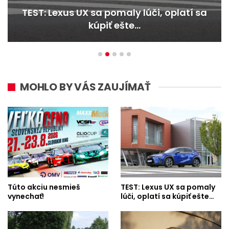
TEST: Dacia Duster hybrid-G 150 4×4 –
Trojitý útok
MOHLO BY VÁS ZAUJÍMAŤ
Túto akciu nesmieš
TEST: Lexus UX sa pomaly
vynechať!
lúči, oplatí sa kúpiť ešte…