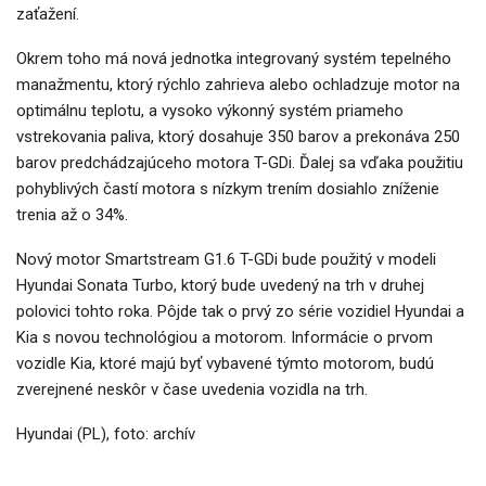
zaťažení.
Okrem toho má nová jednotka integrovaný systém tepelného
manažmentu, ktorý rýchlo zahrieva alebo ochladzuje motor na
optimálnu teplotu, a vysoko výkonný systém priameho
vstrekovania paliva, ktorý dosahuje 350 barov a prekonáva 250
barov predchádzajúceho motora T-GDi. Ďalej sa vďaka použitiu
pohyblivých častí motora s nízkym trením dosiahlo zníženie
trenia až o 34%.
Nový motor Smartstream G1.6 T-GDi bude použitý v modeli
Hyundai Sonata Turbo, ktorý bude uvedený na trh v druhej
polovici tohto roka. Pôjde tak o prvý zo série vozidiel Hyundai a
Kia s novou technológiou a motorom. Informácie o prvom
vozidle Kia, ktoré majú byť vybavené týmto motorom, budú
zverejnené neskôr v čase uvedenia vozidla na trh.
Hyundai (PL), foto: archív