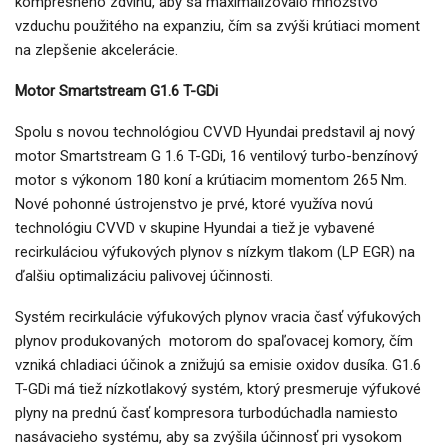
kompresného zdvihu, aby sa maximalizovalo množstvo
vzduchu použitého na expanziu, čím sa zvýši krútiaci moment
na zlepšenie akcelerácie.
Motor Smartstream G1.6 T-GDi
Spolu s novou technológiou CVVD Hyundai predstavil aj nový
motor Smartstream G 1.6 T-GDi, 16 ventilový turbo-benzínový
motor s výkonom 180 koní a krútiacim momentom 265 Nm.
Nové pohonné ústrojenstvo je prvé, ktoré využíva novú
technológiu CVVD v skupine Hyundai a tiež je vybavené
recirkuláciou výfukových plynov s nízkym tlakom (LP EGR) na
ďalšiu optimalizáciu palivovej účinnosti.
Systém recirkulácie výfukových plynov vracia časť výfukových
plynov produkovaných motorom do spaľovacej komory, čím
vzniká chladiaci účinok a znižujú sa emisie oxidov dusíka. G1.6
T-GDi má tiež nízkotlakový systém, ktorý presmeruje výfukové
plyny na prednú časť kompresora turbodúchadla namiesto
nasávacieho systému, aby sa zvýšila účinnosť pri vysokom