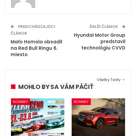
PREDCHÁDZAJÚCI
ĎALŠÍ ČLÁNOK
ČLÁNOK
Hyundai Motor Group
predstavil
Maťo Homola obsadil
technológiu CVVD
na Red Bull Ringu 6.
miesto
Všetky Texty
MOHLO BY SA VÁM PÁČIŤ
NOVINKY
NOVINKY