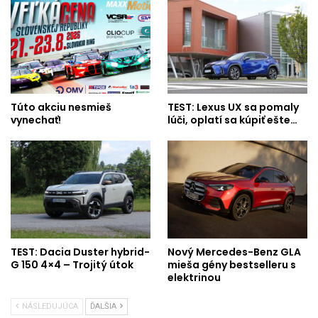
Túto akciu nesmieš
TEST: Lexus UX sa pomaly
vynechať!
lúči, oplatí sa kúpiť ešte…
TEST: Dacia Duster hybrid-
Nový Mercedes-Benz GLA
G 150 4×4 – Trojitý útok
mieša gény bestselleru s
elektrinou
NÁSLEDUJÚCA
ĎALŠIA