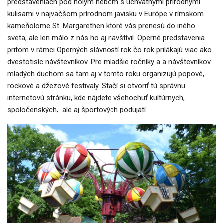
predstaveniach pod holým nebom s úchvatnými prírodnými
kulisami v najväčšom prírodnom javisku v Európe v rímskom
kameňolome St. Margarethen ktoré vás prenesú do iného
sveta, ale len málo z nás ho aj navštívil. Operné predstavenia
pritom v rámci Operných slávností rok čo rok prilákajú viac ako
dvestotisíc návštevníkov. Pre mladšie ročníky a a návštevníkov
mladých duchom sa tam aj v tomto roku organizujú popové,
rockové a džezové festivaly. Stačí si otvoriť tú správnu
internetovú stránku, kde nájdete všehochuť kultúrnych,
spoločenských, ale aj športových podujatí.