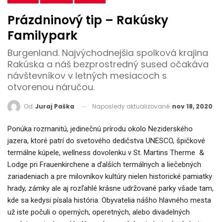
Prázdninový tip – Rakúsky
Familypark
Burgenland. Najvýchodnejšia spolková krajina
Rakúska a náš bezprostredný sused očakáva
návštevníkov v letných mesiacoch s
otvorenou náručou.
Naposledy aktualizované
nov 18, 2020
Od
Juraj Paška
Ponúka rozmanitú, jedinečnú prírodu okolo Neziderského
jazera, ktoré patrí do svetového dedičstva UNESCO, špičkové
termálne kúpele, wellness dovolenku v St. Martins Therme &
Lodge pri Frauenkirchene a ďalších termálnych a liečebných
zariadeniach a pre milovníkov kultúry nielen historické pamiatky
hrady, zámky ale aj rozľahlé krásne udržované parky všade tam,
kde sa kedysi písala história. Obyvatelia nášho hlavného mesta
už iste počuli o operných, operetných, alebo divadelných