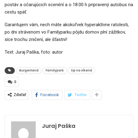
postáv a očarujúcich scenérií a o 18:00 h pripravený autobus na
cestu späť.
Garantujem vám, nech máte akokoľvek hyperaktívne ratolesti,
po dni strávenom vo Familyparku pôjdu domov plní zážitkov,
síce trochu zničení, ale šťastní!
Text: Juraj Paška, foto: autor
Burgenland
Familypark
tip na víkend
0
Facebook
Twitter
Zdieľať
Juraj Paška