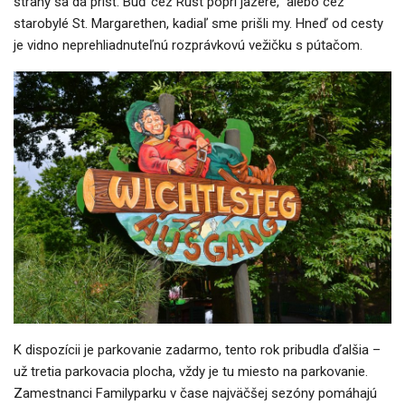
strany sa dá prísť. Buď cez Rust popri jazere, alebo cez
starobylé St. Margarethen, kadiaľ sme prišli my. Hneď od cesty
je vidno neprehliadnuteľnú rozprávkovú vežičku s pútačom.
K dispozícii je parkovanie zadarmo, tento rok pribudla ďalšia –
už tretia parkovacia plocha, vždy je tu miesto na parkovanie.
Zamestnanci Familyparku v čase najväčšej sezóny pomáhajú