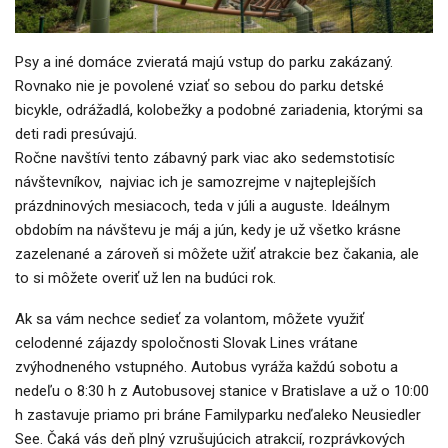
Psy a iné domáce zvieratá majú vstup do parku zakázaný.
Rovnako nie je povolené vziať so sebou do parku detské
bicykle, odrážadlá, kolobežky a podobné zariadenia, ktorými sa
deti radi presúvajú.
Ročne navštívi tento zábavný park viac ako sedemstotisíc
návštevníkov, najviac ich je samozrejme v najteplejších
prázdninových mesiacoch, teda v júli a auguste. Ideálnym
obdobím na návštevu je máj a jún, kedy je už všetko krásne
zazelenané a zároveň si môžete užiť atrakcie bez čakania, ale
to si môžete overiť už len na budúci rok.
Ak sa vám nechce sedieť za volantom, môžete využiť
celodenné zájazdy spoločnosti Slovak Lines vrátane
zvýhodneného vstupného. Autobus vyráža každú sobotu a
nedeľu o 8:30 h z Autobusovej stanice v Bratislave a už o 10:00
h zastavuje priamo pri bráne Familyparku neďaleko Neusiedler
See. Čaká vás deň plný vzrušujúcich atrakcií, rozprávkových