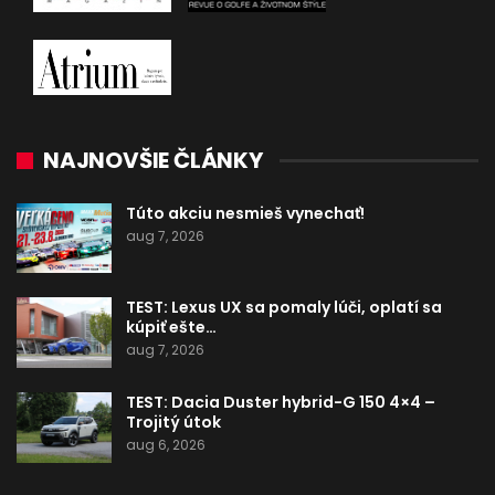
NAJNOVŠIE ČLÁNKY
Túto akciu nesmieš vynechať!
aug 7, 2026
TEST: Lexus UX sa pomaly lúči, oplatí sa
kúpiť ešte…
aug 7, 2026
TEST: Dacia Duster hybrid-G 150 4×4 –
Trojitý útok
aug 6, 2026