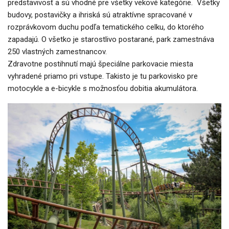
predstavivosť a sú vhodné pre všetky vekové kategórie. Všetky
budovy, postavičky a ihriská sú atraktívne spracované v
rozprávkovom duchu podľa tematického celku, do ktorého
zapadajú. O všetko je starostlivo postarané, park zamestnáva
250 vlastných zamestnancov.
Zdravotne postihnutí majú špeciálne parkovacie miesta
vyhradené priamo pri vstupe. Takisto je tu parkovisko pre
motocykle a e-bicykle s možnosťou dobitia akumulátora.