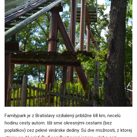
Familypark je z Bratislavy vzdialený približne 68 km, necelú
hodinu cesty autom. Išli sme okresnými cestami (bez
poplatkov) cez pekné vinárske dediny. Sú dve možnosti, z ktorej