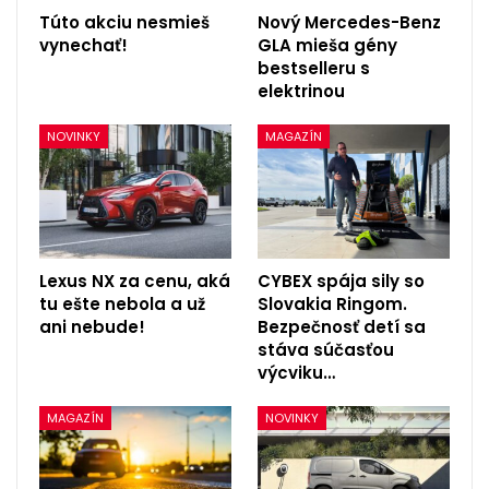
Túto akciu nesmieš
Nový Mercedes-Benz
vynechať!
GLA mieša gény
bestselleru s
elektrinou
NOVINKY
MAGAZÍN
Lexus NX za cenu, aká
CYBEX spája sily so
tu ešte nebola a už
Slovakia Ringom.
ani nebude!
Bezpečnosť detí sa
stáva súčasťou
výcviku…
MAGAZÍN
NOVINKY