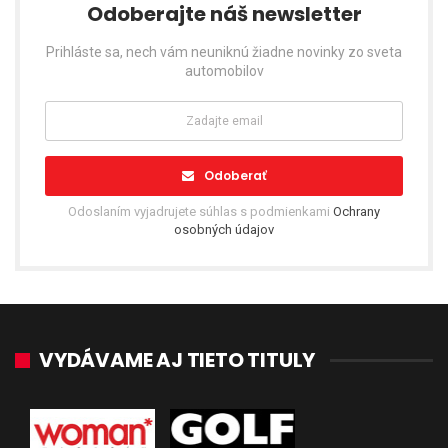
Odoberajte náš newsletter
Prihláste sa, nech vám neuniknú žiadne novinky zo sveta
automobilov
Odoberať
Odoslaním vyjadrujete súhlas s podmienkami
Ochrany
osobných údajov
VYDÁVAME AJ TIETO TITULY