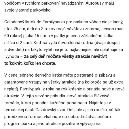
vodičom v rýchlom parkovaní navádzaním. Autobusy majú
svoje vlastné parkovisko.
Celodenný lístok do Familyparku pre našinca vôbec nie je lacný,
stojí 26 eur, deti do 3 rokov majú návštevu zdarma, seniori (nad
60 rokov) platia 16 eur a v piatky je cena základného lístka
nižšia o 2 eurá. Keď sa vydá štvorčlenná rodina (dvaja dospelí
a dve deti) na takýto výlet nie je to najlacnejšie, ale uplatňuje sa
výhoda –
za celý deň môžete všetky atrakcie navštíviť
toľkokrát, koľko len chcete.
V cene jedného denného lístka máte postarané o zábavu a
garantované vstupy na všetky atrakcie (na kolotoče sa už extra
neplatí). Familypark z roka na rok krásnie a prináša nové a nové
atrakcie. V tejto sezóne pribudla nová atrakcia Bláznivé
tornádo, ktorá poriadne každého ponatriasa. Nájdete ju v
tematickej časti Gazdovský dvor. Deti, ale aj ich rodičia, sú tak
prirodzenou formou vtiahnuté do dobrodružstva, pričom
program parku a jeho atrakcie pozitívne vplývajú na