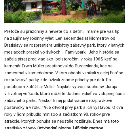
Pretože sú prázdniny a neviete čo s deťmi, máme pre vás tip
na zaujímavý rodinný výlet. Len sedemdesiat kilometrov od
Bratislavy sa rozprestiera unikátny zábavný park, ktorý v letných
mesiacoch praská vo švíkoch – Familypark. Jeho história sa
začala písať pred viac ako polstoročím, v roku 1965, keď sa
kamenár Erwin Müller presťahoval do Burgenlandu, kde sa
zamestnal v kameňolome. V tom období vznikali v celej Európe
rozprávkové parky, kde ožívali známe príbehy pre deti. Po
podobnom zatúžil aj Müller. Najskôr vytvoril sochu sv. Juraja
v životnej veľkosti, ktorú môžete dodnes vidieť vo vstupnej časti
zábavného parku. Neskôr k nej pridal viaceré rozprávkové
postavičky a v roku 1966 otvoril prvý park s ich výstavou. O dva
roky v ňom pribudlo minizoo a začiatkom 90. rokov prvé
atrakcie, ktorých ponuka sa neustále rozširuje. Dnes má toto
stredisko zábavy
úctyhodnú plochu
145 tisíc metrov