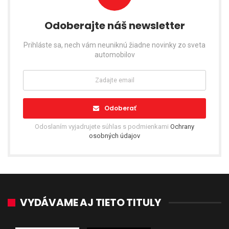
Odoberajte náš newsletter
Prihláste sa, nech vám neuniknú žiadne novinky zo sveta
automobilov
Odoberať
Odoslaním vyjadrujete súhlas s podmienkami
Ochrany
osobných údajov
VYDÁVAME AJ TIETO TITULY