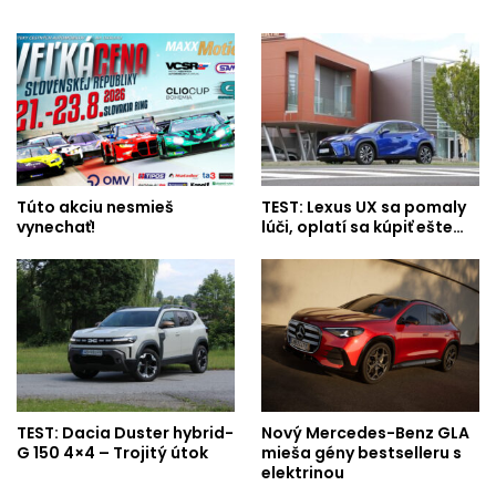
Túto akciu nesmieš
TEST: Lexus UX sa pomaly
vynechať!
lúči, oplatí sa kúpiť ešte…
TEST: Dacia Duster hybrid-
Nový Mercedes-Benz GLA
G 150 4×4 – Trojitý útok
mieša gény bestselleru s
elektrinou