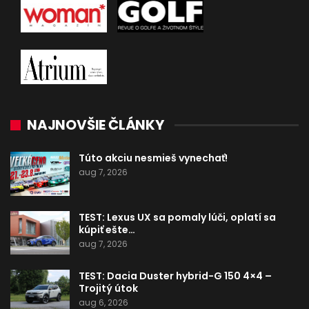
NAJNOVŠIE ČLÁNKY
Túto akciu nesmieš vynechať!
aug 7, 2026
TEST: Lexus UX sa pomaly lúči, oplatí sa
kúpiť ešte…
aug 7, 2026
TEST: Dacia Duster hybrid-G 150 4×4 –
Trojitý útok
aug 6, 2026