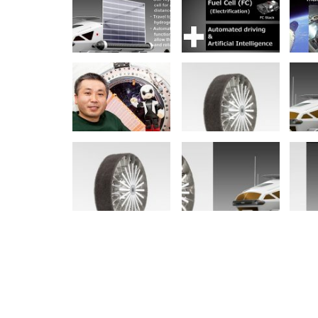
NOVINKY
Nový Mercedes-Benz GLA mie
gény bestselleru s elektrino
Majo Bona
júl 31, 2026
0