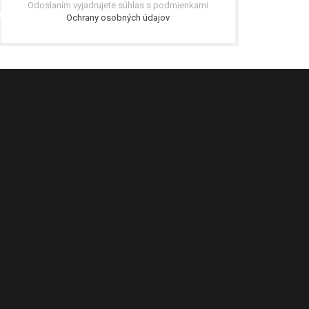
Odoslaním vyjadrujete súhlas s podmienkami
Ochrany osobných údajov