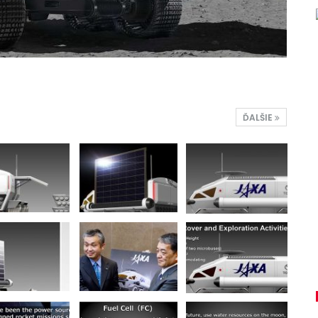
ĎALŠIE