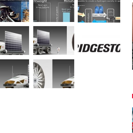
NOVINKY
ša
u
Túto akciu nesmieš vynechať!
Majo Bona
aug 7, 2026
0