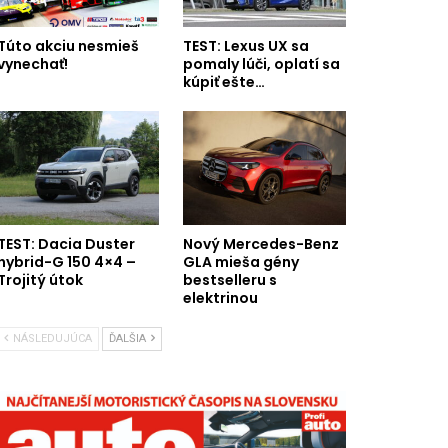
Túto akciu nesmieš
TEST: Lexus UX sa
vynechať!
pomaly lúči, oplatí sa
kúpiť ešte…
TEST: Dacia Duster
Nový Mercedes-Benz
hybrid-G 150 4×4 –
GLA mieša gény
Trojitý útok
bestselleru s
elektrinou
NÁSLEDUJÚCA
ĎALŠIA