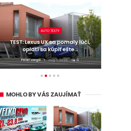
AUTO TESTY
TEST: Lexus UX sa pomaly lúči,
TEST:
oplatí sa kúpiť ešte…
Peter varga
D
aug 7, 2026
0
MOHLO BY VÁS ZAUJÍMAŤ