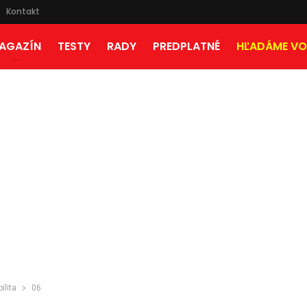
Kontakt
AGAZÍN
TESTY
RADY
PREDPLATNÉ
HĽADÁME VO
ilita
06