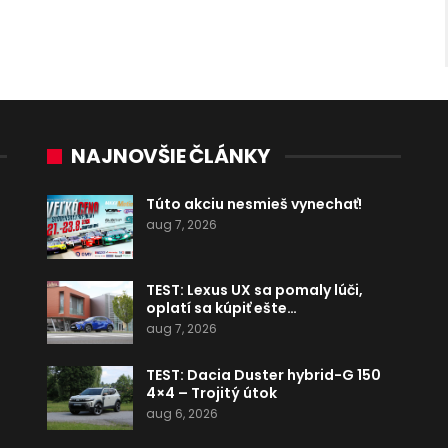
NAJNOVŠIE ČLÁNKY
Túto akciu nesmieš vynechať!
aug 7, 2026
TEST: Lexus UX sa pomaly lúči,
oplatí sa kúpiť ešte…
aug 7, 2026
TEST: Dacia Duster hybrid-G 150
4×4 – Trojitý útok
aug 6, 2026