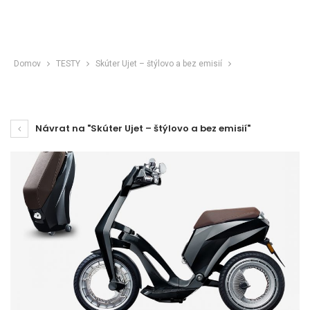
Domov
TESTY
Skúter Ujet – štýlovo a bez emisií
Návrat na "Skúter Ujet – štýlovo a bez emisií"