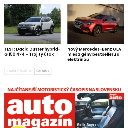
TEST: Dacia Duster hybrid-
Nový Mercedes-Benz GLA
G 150 4×4 – Trojitý útok
mieša gény bestselleru s
elektrinou
NÁSLEDUJÚCA
ĎALŠIA