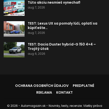
Túto akciu nesmieš vynechať!
aug 7, 2026
TEST: Lexus UX sa pomaly lúči, oplatí sa
kúpiť ešte…
aug 7, 2026
TEST: Dacia Duster hybrid-G 150 4×4 –
Trojitý útok
aug 6, 2026
OCHRANA OSOBNÝCH ÚDAJOV
PREDPLATNÉ
REKLAMA
KONTAKT
© 2026 - Automagazin.sk - Novinky, testy, recenzie. Všetky práva