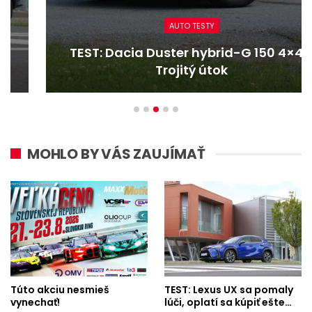
AUTO TESTY
TEST: Dacia Duster hybrid-G 150 4×4 –
Trojitý útok
MOHLO BY VÁS ZAUJÍMAŤ
Túto akciu nesmieš
TEST: Lexus UX sa pomaly
vynechať!
lúči, oplatí sa kúpiť ešte…