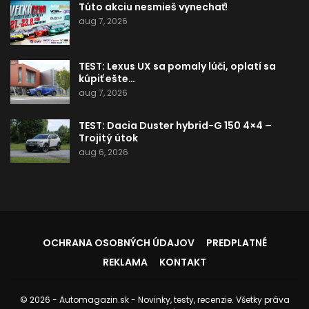
Túto akciu nesmieš vynechať!
aug 7, 2026
TEST: Lexus UX sa pomaly lúči, oplatí sa
kúpiť ešte…
aug 7, 2026
TEST: Dacia Duster hybrid-G 150 4×4 –
Trojitý útok
aug 6, 2026
OCHRANA OSOBNÝCH ÚDAJOV
PREDPLATNÉ
REKLAMA
KONTAKT
© 2026 - Automagazin.sk - Novinky, testy, recenzie. Všetky práva