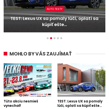
AUTO TESTY
TEST: Dacia Duster hybrid-G 150 4×4 –
Trojitý útok
MOHLO BY VÁS ZAUJÍMAŤ
Túto akciu nesmieš
TEST: Lexus UX sa pomaly
vynechať!
lúči, oplatí sa kúpiť ešte…