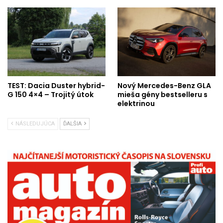
TEST: Dacia Duster hybrid-
Nový Mercedes-Benz GLA
G 150 4×4 – Trojitý útok
mieša gény bestselleru s
elektrinou
NÁSLEDUJÚCA
ĎALŠIA