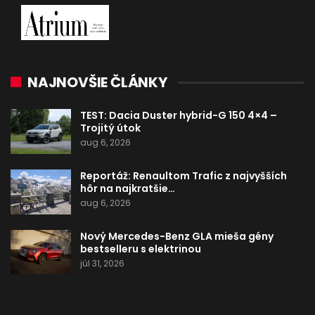
NAJNOVŠIE ČLÁNKY
TEST: Dacia Duster hybrid-G 150 4×4 –
Trojitý útok
aug 6, 2026
Reportáž: Renaultom Trafic z najvyšších
hôr na najkratšie…
aug 6, 2026
Nový Mercedes-Benz GLA mieša gény
bestselleru s elektrinou
júl 31, 2026