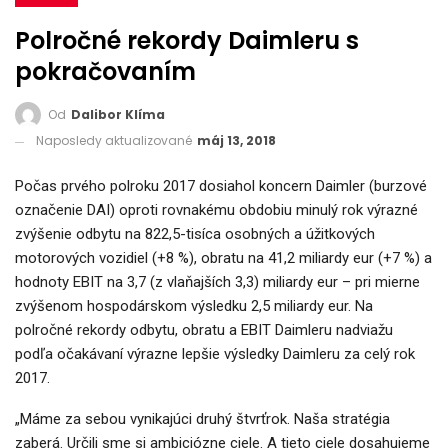
Polročné rekordy Daimleru s
pokračovaním
Od
Dalibor Klíma
Naposledy aktualizované
máj 13, 2018
Počas prvého polroku 2017 dosiahol koncern Daimler (burzové
označenie DAI) oproti rovnakému obdobiu minulý rok výrazné
zvýšenie odbytu na 822,5-tisíca osobných a úžitkových
motorových vozidiel (+8 %), obratu na 41,2 miliardy eur (+7 %) a
hodnoty EBIT na 3,7 (z vlaňajších 3,3) miliardy eur – pri mierne
zvýšenom hospodárskom výsledku 2,5 miliardy eur. Na
polročné rekordy odbytu, obratu a EBIT Daimleru nadviažu
podľa očakávaní výrazne lepšie výsledky Daimleru za celý rok
2017.
„Máme za sebou vynikajúci druhý štvrťrok. Naša stratégia
zaberá. Určili sme si ambiciózne ciele. A tieto ciele dosahujeme