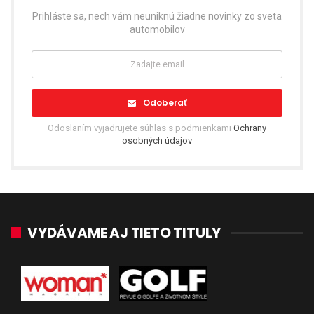
Prihláste sa, nech vám neuniknú žiadne novinky zo sveta
automobilov
Odoberať
Odoslaním vyjadrujete súhlas s podmienkami
Ochrany
osobných údajov
VYDÁVAME AJ TIETO TITULY