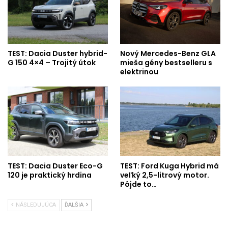
TEST: Dacia Duster hybrid-
Nový Mercedes-Benz GLA
G 150 4×4 – Trojitý útok
mieša gény bestselleru s
elektrinou
TEST: Dacia Duster Eco-G
TEST: Ford Kuga Hybrid má
120 je praktický hrdina
veľký 2,5-litrový motor.
Pôjde to…
NÁSLEDUJÚCA
ĎALŠIA