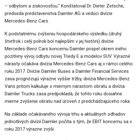
– odbytom a ziskovosťou.“ Konštatoval Dr. Dieter Zetsche,
predseda predstavenstva Daimler AG a vedúci divízie
Mercedes-Benz Cars.
K podstatnému zvýšeniu hospodárskeho výsledku (druhý
štvrťrok i celý polrok bol najlepším v jej histórii) divízie
Mercedes-Benz Cars koncernu Daimler prispel okrem iného
pozitívny vývoj odbytu novej Triedy E a modelov SUV. Výrazné
nárasty očakáva divízia Mercedes-Benz Cars aj v rámci celého
roku 2017. Divízie Daimler Buses a Daimler Financial Services
zasa prognózujú výrazne vyššie tržby, divízia Mercedes-Benz
Vans pritom kalkuluje s miernym nárastom obratu a divízia
Daimler Trucks zasa predpokladá, že tohto roku dosiahne
mierne zvýšenie obratu nad úroveň z predchádzajúceho roka.
Na základe očakávaného vývoja trhu a aktuálnych odhadov
jednotlivých divízií Daimler počíta s tým, že EBIT koncernu sa v
roku 2017 výrazne zvýši.