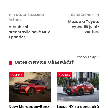
PREDCHÁDZAJÚCI
ĎALŠÍ ČLÁNOK
ČLÁNOK
Mazda a Toyota
vytvoriliť joint-
Mitsubishi
venture
predstavilo nové MPV
Xpander
Všetky Texty
MOHLO BY SA VÁM PÁČIŤ
NOVINKY
NOVINKY
Nový Mercedes-Benz
Lexus NX za cenu, aká