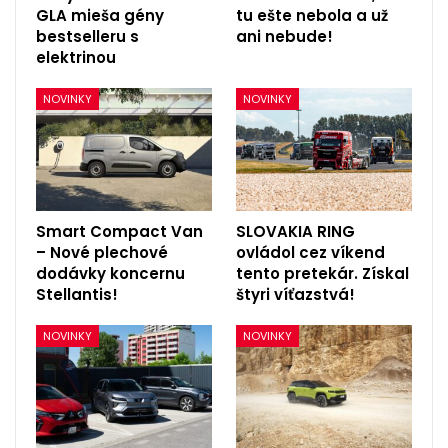
GLA mieša gény
tu ešte nebola a už
bestselleru s
ani nebude!
elektrinou
NOVINKY
NOVINKY
Smart Compact Van
SLOVAKIA RING
– Nové plechové
ovládol cez víkend
dodávky koncernu
tento pretekár. Získal
Stellantis!
štyri víťazstvá!
NOVINKY
NOVINKY