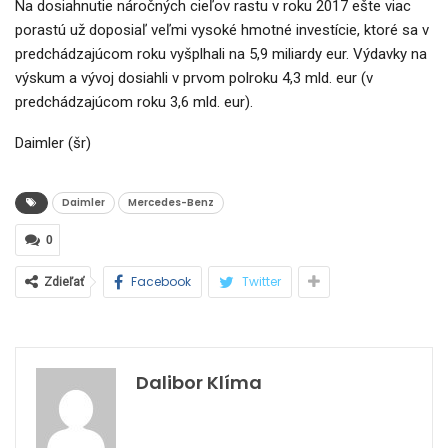
Na dosiahnutie náročných cieľov rastu v roku 2017 ešte viac
porastú už doposiaľ veľmi vysoké hmotné investície, ktoré sa v
predchádzajúcom roku vyšplhali na 5,9 miliardy eur. Výdavky na
výskum a vývoj dosiahli v prvom polroku 4,3 mld. eur (v
predchádzajúcom roku 3,6 mld. eur).
Daimler (šr)
Daimler
Mercedes-Benz
0
Facebook
Twitter
Zdieľať
Dalibor Klíma