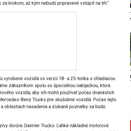
 za krokom, až kým nebudú pripravené vstúpiť na trh.“
 vyrobené vozidlá vo verzii 18- a 25-tonka s chladiacou
háme zákazníkom spolu so špeciálnou nabíjačkou, ktorá
ového vozidla, aby ich mohli používať počas dvanástich
e Mercedes-Benz Trucks pre skúšobné vozidlá. Počas tejto
a a oblastiach nasadenia a získané poznatky sa budú
zívy divízie Daimler Trucks. Ľahké nákladné motorové