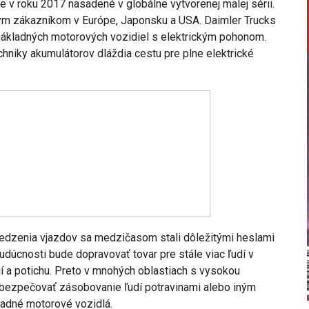
 v roku 2017 nasadené v globálne vytvorenej malej sérii.
ým zákazníkom v Európe, Japonsku a USA. Daimler Trucks
 nákladných motorových vozidiel s elektrickým pohonom.
chniky akumulátorov dláždia cestu pre plne elektrické
bmedzenia vjazdov sa medzičasom stali dôležitými heslami
dúcnosti bude dopravovať tovar pre stále viac ľudí v
í a potichu. Preto v mnohých oblastiach s vysokou
abezpečovať zásobovanie ľudí potravinami alebo iným
ladné motorové vozidlá.