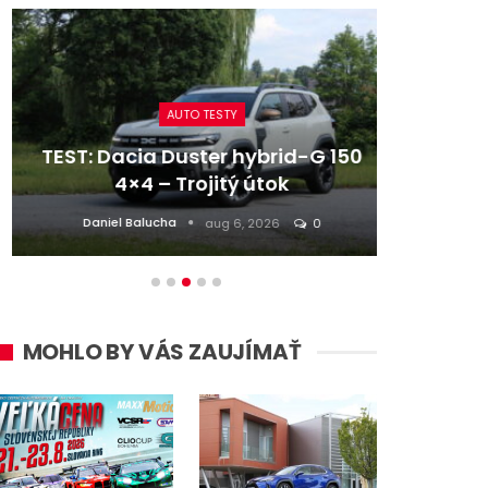
AUTO TESTY
TEST: Dacia Duster hybrid-G 150
Re
4×4 – Trojitý útok
z naj
Daniel Balucha
aug 6, 2026
0
MOHLO BY VÁS ZAUJÍMAŤ