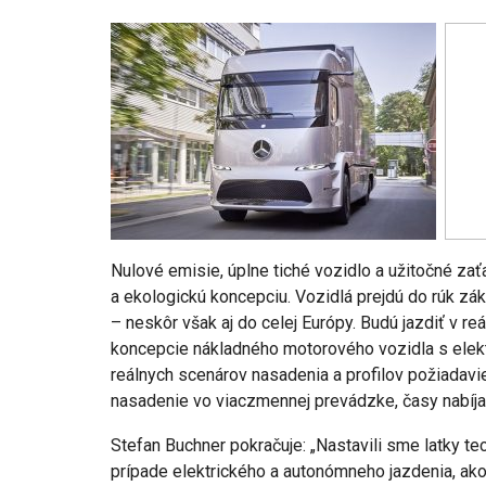
NOVINKY
GLA mieša
lektrinou
Túto akciu nesmieš vynecha
Majo Bona
6
0
aug 7, 2026
0
Nulové emisie, úplne tiché vozidlo a užitočné za
a ekologickú koncepciu. Vozidlá prejdú do rúk z
– neskôr však aj do celej Európy. Budú jazdiť v r
koncepcie nákladného motorového vozidla s ele
reálnych scenárov nasadenia a profilov požiadav
nasadenie vo viaczmennej prevádzke, časy nabíja
Stefan Buchner pokračuje: „Nastavili sme latky te
prípade elektrického a autonómneho jazdenia, ako