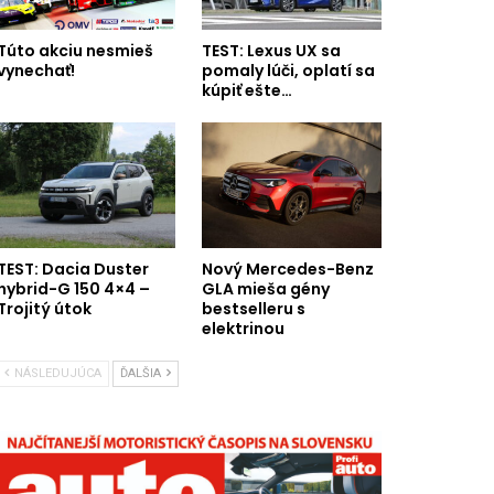
Túto akciu nesmieš
TEST: Lexus UX sa
vynechať!
pomaly lúči, oplatí sa
kúpiť ešte…
TEST: Dacia Duster
Nový Mercedes-Benz
hybrid-G 150 4×4 –
GLA mieša gény
Trojitý útok
bestselleru s
elektrinou
NÁSLEDUJÚCA
ĎALŠIA