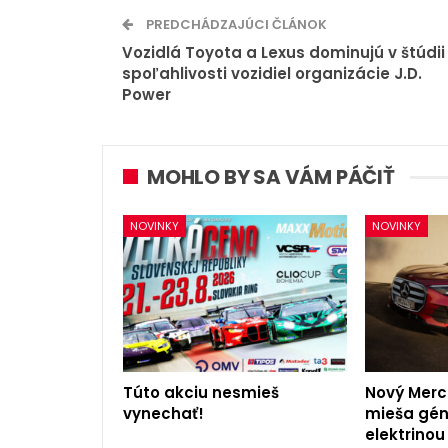
PREDCHÁDZAJÚCI ČLÁNOK
Vozidlá Toyota a Lexus dominujú v štúdii
spoľahlivosti vozidiel organizácie J.D.
Power
MOHLO BY SA VÁM PÁČIŤ
NOVINKY
NOVINKY
Túto akciu nesmieš
Nový Mer
vynechať!
mieša gén
elektrinou