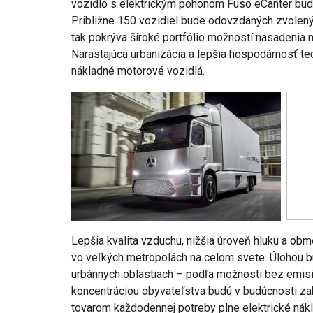
vozidlo s elektrickým pohonom Fuso eCanter bude
Približne 150 vozidiel bude odovzdaných zvolen
tak pokrýva široké portfólio možností nasadenia
Narastajúca urbanizácia a lepšia hospodárnosť te
nákladné motorové vozidlá.
Lepšia kvalita vzduchu, nižšia úroveň hluku a o
vo veľkých metropolách na celom svete. Úlohou bu
urbánnych oblastiach – podľa možnosti bez emisi
koncentráciou obyvateľstva budú v budúcnosti z
tovarom každodennej potreby plne elektrické nák