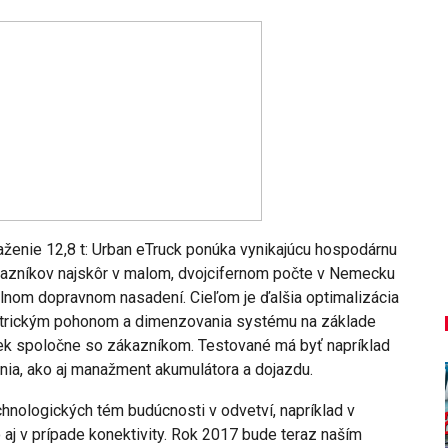
AUTO TESTY
TEST: Lexus UX sa pomaly lúči,
ť!
oplatí sa kúpiť ešte…
Peter varga
aug 7, 2026
0
ťaženie 12,8 t: Urban eTruck ponúka vynikajúcu hospodárnu
ákazníkov najskôr v malom, dvojcifernom počte v Nemecku
eálnom dopravnom nasadení. Cieľom je ďalšia optimalizácia
ktrickým pohonom a dimenzovania systému na základe
iek spoločne so zákazníkom. Testované má byť napríklad
nia, ako aj manažment akumulátora a dojazdu.
chnologických tém budúcnosti v odvetví, napríklad v
 aj v prípade konektivity. Rok 2017 bude teraz naším