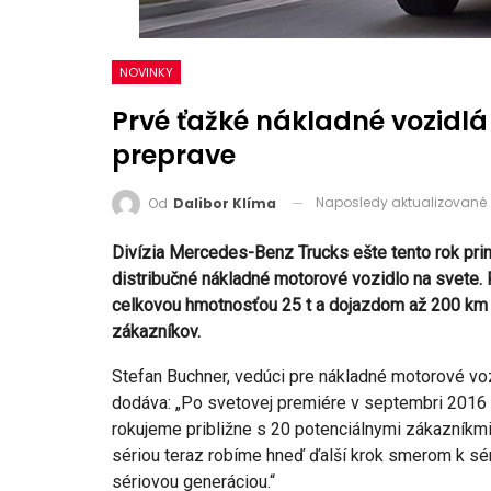
NOVINKY
Prvé ťažké nákladné vozidlá
preprave
Naposledy aktualizované
Od
Dalibor Klíma
Divízia Mercedes-Benz Trucks ešte tento rok prines
distribučné nákladné motorové vozidlo na svete. 
celkovou hmotnosťou 25 t a dojazdom až 200 km n
zákazníkov.
Stefan Buchner, vedúci pre nákladné motorové v
dodáva: „Po svetovej premiére v septembri 2016 
rokujeme približne s 20 potenciálnymi zákazníkmi 
sériou teraz robíme hneď ďalší krok smerom k sé
sériovou generáciou.“