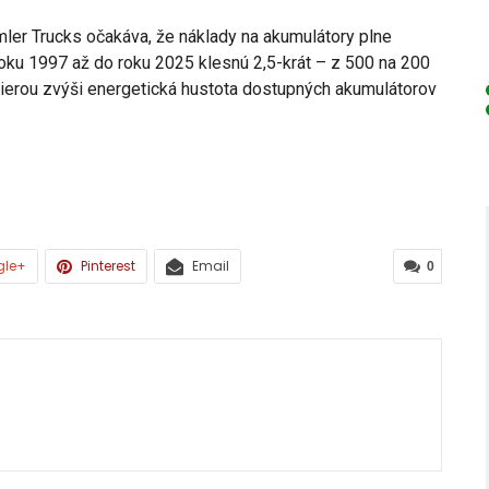
mler Trucks očakáva, že náklady na akumulátory plne
oku 1997 až do roku 2025 klesnú 2,5-krát – z 500 na 200
ierou zvýši energetická hustota dostupných akumulátorov
gle+
Pinterest
Email
0