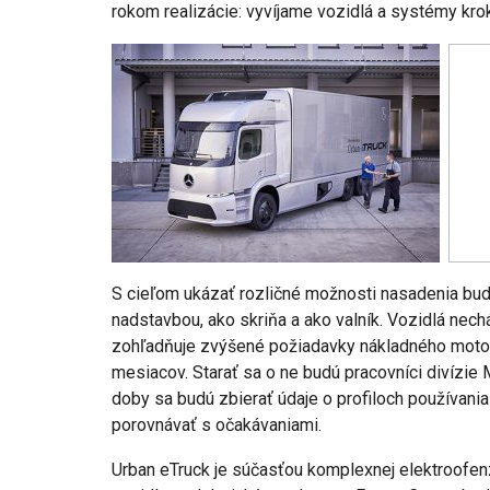
rokom realizácie: vyvíjame vozidlá a systémy krok
S cieľom ukázať rozličné možnosti nasadenia budú
nadstavbou, ako skriňa a ako valník. Vozidlá nec
zohľadňuje zvýšené požiadavky nákladného motor
mesiacov. Starať sa o ne budú pracovníci divízi
doby sa budú zbierať údaje o profiloch používani
porovnávať s očakávaniami.
Urban eTruck je súčasťou komplexnej elektroofen