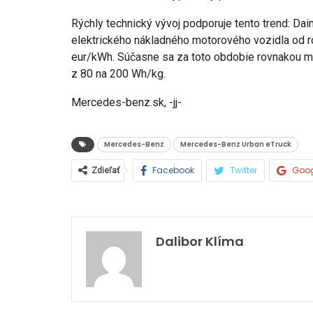
Rýchly technický vývoj podporuje tento trend: Dai
elektrického nákladného motorového vozidla od r
eur/kWh. Súčasne sa za toto obdobie rovnakou m
z 80 na 200 Wh/kg.
Mercedes-benz.sk, -jj-
Mercedes-Benz
Mercedes-Benz Urban eTruck
Facebook
Twitter
Goo
Zdieľať
Dalibor Klíma