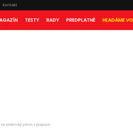
Kontakt
AGAZÍN
TESTY
RADY
PREDPLATNÉ
HĽADÁME VO
na elektrický pohon v preprave