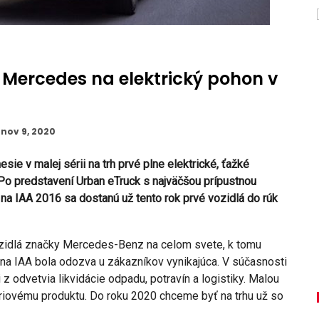
 Mercedes na elektrický pohon v
nov 9, 2020
ie v malej sérii na trh prvé plne elektrické, ťažké
Po predstavení Urban eTruck s najväčšou prípustnou
a IAA 2016 sa dostanú už tento rok prvé vozidlá do rúk
ozidlá značky Mercedes-Benz na celom svete, k tomu
na IAA bola odozva u zákazníkov vynikajúca. V súčasnosti
z odvetvia likvidácie odpadu, potravín a logistiky. Malou
riovému produktu. Do roku 2020 chceme byť na trhu už so