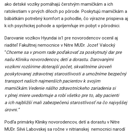
ako detské vozíky pomáhajú čerstvým mamičkám a ich
ratolestiam v prvých dňoch po pôrode. Poskytujú mamičkám a
bábätkám potrebný komfort a pohodlie, čo výrazne prispieva aj
k ich psychickej pohode a spríjemňuje im pobyt v pôrodnici.
Darovanie vozíkov Hyundai ix1 pre novorodencov ocenil aj
riaditeľ Fakultnej nemocnice v Nitre MUDr. Jozef Valocký
“
Chceme sa v prvom rade poďakovať za poskytnutý dar pre
našu Kliniku novorodencov, detí a dorastu. Darovanými
vozíkmi rozšírime doterajší počet, skvalitníme úroveň
poskytovanej zdravotnej starostlivosti a umožníme bezpečný
transport našich najmenších pacientov k svojim
mamičkám.Vedenie nášho zdravotníckeho zariadenia si
v plnej miere uvedomuje a robí všetko pre to, aby pacienti
a ich najbližší mali zabezpečenú starostlivosť na čo najvyššej
úrovni.”
Podľa primárky Kliniky novorodencov, detí a dorastu v Nitre
MUDr. Silvii Labovskej sa ročne v nitrianskej nemocnici narodí