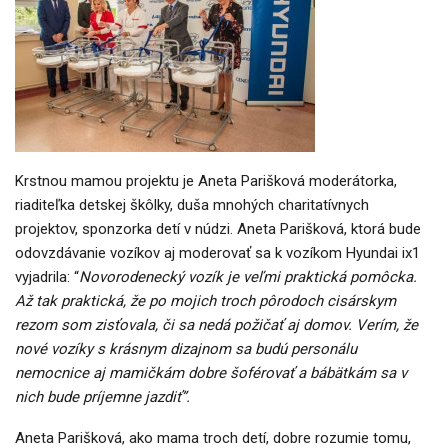
Krstnou mamou projektu je Aneta Parišková moderátorka,
riaditeľka detskej škôlky, duša mnohých charitatívnych
projektov, sponzorka detí v núdzi. Aneta Parišková, ktorá bude
odovzdávanie vozíkov aj moderovať sa k vozíkom Hyundai ix1
vyjadrila: “
Novorodenecký vozík je veľmi praktická pomôcka.
Až tak praktická, že po mojich troch pôrodoch cisárskym
rezom som zisťovala, či sa nedá požičať aj domov. Verím, že
nové vozíky s krásnym dizajnom sa budú personálu
nemocnice aj mamičkám dobre šoférovať a bábätkám sa v
nich bude príjemne jazdiť”.
Aneta Parišková, ako mama troch detí, dobre rozumie tomu,