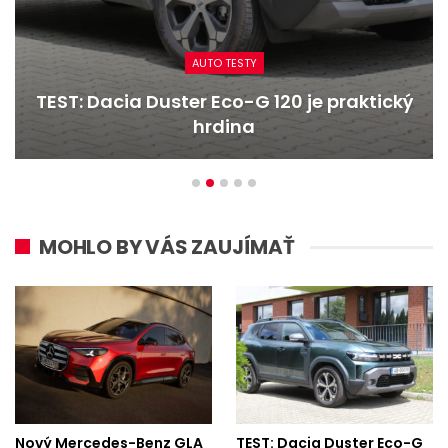
AUTO TESTY
ter Eco-G 120 je praktický
TEST: Ford Ku
hrdina
litrový
MOHLO BY VÁS ZAUJÍMAŤ
Nový Mercedes-Benz GLA
TEST: Dacia Duster Eco-G