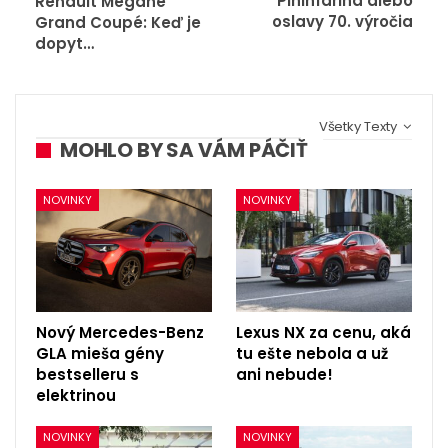
Pininfarina alebo
Renault Megane
oslavy 70. výročia
Grand Coupé: Keď je
dopyt…
Všetky Texty
MOHLO BY SA VÁM PÁČIŤ
NOVINKY
NOVINKY
Nový Mercedes-Benz
Lexus NX za cenu, aká
GLA mieša gény
tu ešte nebola a už
bestselleru s
ani nebude!
elektrinou
NOVINKY
NOVINKY