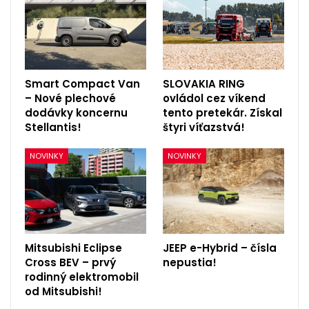
Smart Compact Van
SLOVAKIA RING
– Nové plechové
ovládol cez víkend
dodávky koncernu
tento pretekár. Získal
Stellantis!
štyri víťazstvá!
NOVINKY
NOVINKY
Mitsubishi Eclipse
JEEP e-Hybrid – čísla
Cross BEV – prvý
nepustia!
rodinný elektromobil
od Mitsubishi!