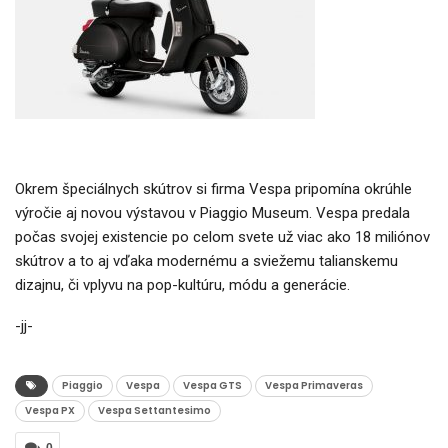
Okrem špeciálnych skútrov si firma Vespa pripomína okrúhle
výročie aj novou výstavou v Piaggio Museum. Vespa predala
počas svojej existencie po celom svete už viac ako 18 miliónov
skútrov a to aj vďaka modernému a sviežemu talianskemu
dizajnu, či vplyvu na pop-kultúru, módu a generácie.
-jj-
Piaggio
Vespa
Vespa GTS
Vespa Primaveras
Vespa PX
Vespa Settantesimo
0