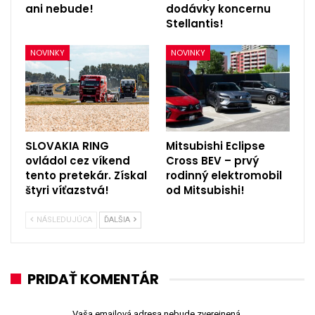
ani nebude!
dodávky koncernu
Stellantis!
NOVINKY
NOVINKY
SLOVAKIA RING
Mitsubishi Eclipse
ovládol cez víkend
Cross BEV – prvý
tento pretekár. Získal
rodinný elektromobil
štyri víťazstvá!
od Mitsubishi!
NÁSLEDUJÚCA
ĎALŠIA
PRIDAŤ KOMENTÁR
Vaša emailová adresa nebude zverejnená.