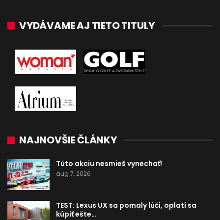
VYDÁVAME AJ TIETO TITULY
NAJNOVŠIE ČLÁNKY
Túto akciu nesmieš vynechať!
aug 7, 2026
TEST: Lexus UX sa pomaly lúči, oplatí sa
kúpiť ešte…