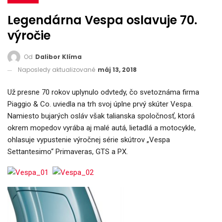
Legendárna Vespa oslavuje 70.
výročie
Od
Dalibor Klíma
Naposledy aktualizované
máj 13, 2018
Už presne 70 rokov uplynulo odvtedy, čo svetoznáma firma
Piaggio & Co. uviedla na trh svoj úplne prvý skúter Vespa.
Namiesto bujarých osláv však talianska spoločnosť, ktorá
okrem mopedov vyrába aj malé autá, lietadlá a motocykle,
ohlasuje vypustenie výročnej série skútrov „Vespa
Settantesimo“ Primaveras, GTS a PX.