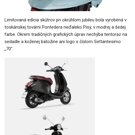
Limitovaná edícia skútrov pri okrúhlom jubileu bola vyrobená v
toskánskej továrni Pontedera neďaleko Pisy, v modrej a šedej
farbe. Okrem tradičných grafických úprav nechýba tentoraz na
sedadle a koženej batožine ani logo s číslom Settantesimo
„70“.