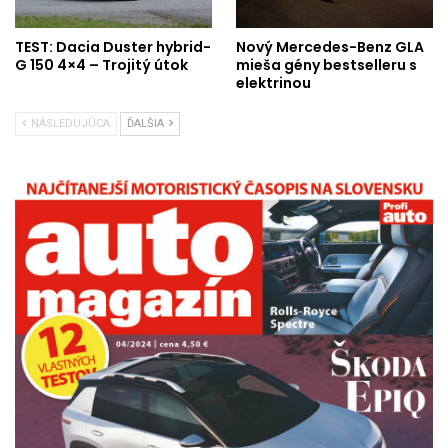
TEST: Dacia Duster hybrid-
Nový Mercedes-Benz GLA
G 150 4×4 – Trojitý útok
mieša gény bestselleru s
elektrinou
NÁSLEDUJÚCA
ĎALŠIA