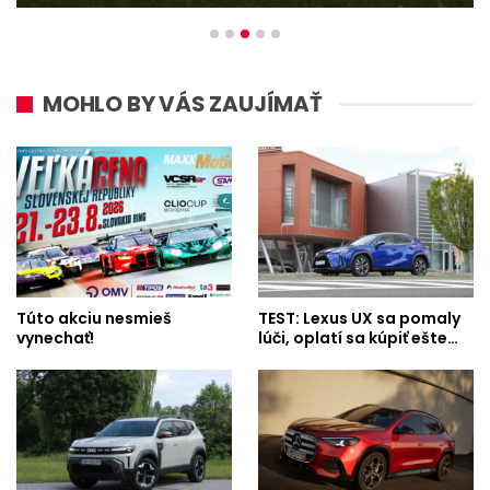
MOHLO BY VÁS ZAUJÍMAŤ
Túto akciu nesmieš
TEST: Lexus UX sa pomaly
vynechať!
lúči, oplatí sa kúpiť ešte…