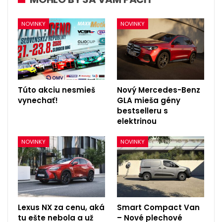
NOVINKY
NOVINKY
Túto akciu nesmieš
Nový Mercedes-Benz
vynechať!
GLA mieša gény
bestselleru s
elektrinou
NOVINKY
NOVINKY
Lexus NX za cenu, aká
Smart Compact Van
tu ešte nebola a už
– Nové plechové