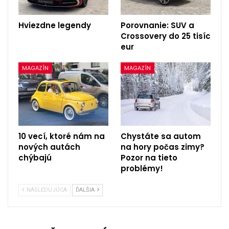
Hviezdne legendy
Porovnanie: SUV a
Crossovery do 25 tisíc
eur
MAGAZÍN
MAGAZÍN
10 vecí, ktoré nám na
Chystáte sa autom
nových autách
na hory počas zimy?
chýbajú
Pozor na tieto
problémy!
NÁSLEDUJÚCA
ĎALŠIA