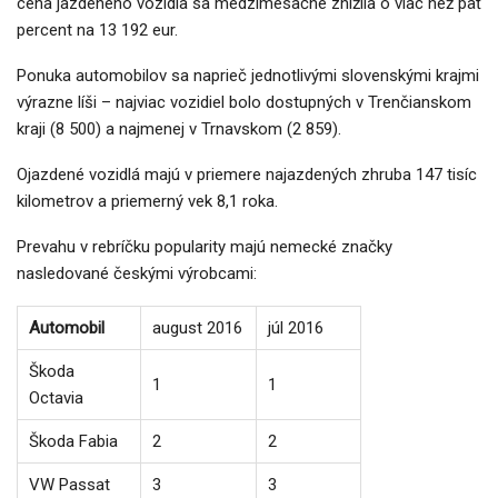
cena jazdeného vozidla sa medzimesačne znížila o viac než päť
percent na 13 192 eur.
Ponuka automobilov sa naprieč jednotlivými slovenskými krajmi
výrazne líši – najviac vozidiel bolo dostupných v Trenčianskom
kraji (8 500) a najmenej v Trnavskom (2 859).
Ojazdené vozidlá majú v priemere najazdených zhruba 147 tisíc
kilometrov a priemerný vek 8,1 roka.
Prevahu v rebríčku popularity majú nemecké značky
nasledované českými výrobcami:
Automobil
august 2016
júl 2016
Škoda
1
1
Octavia
Škoda Fabia
2
2
VW Passat
3
3