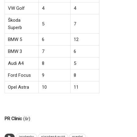
VW Golf
4
4
Škoda
5
7
Superb
BMW 5
6
12
BMW 3
7
6
Audi A4
8
5
Ford Focus
9
8
Opel Astra
10
11
PR Clinic
(šr)
jazdenky
ojazdené autá
predaj