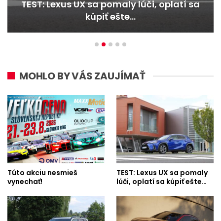
TEST: Lexus UX sa pomaly lúči, oplatí sa
kúpiť ešte…
MOHLO BY VÁS ZAUJÍMAŤ
Túto akciu nesmieš
TEST: Lexus UX sa pomaly
vynechať!
lúči, oplatí sa kúpiť ešte…