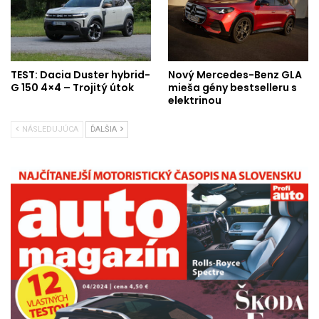
TEST: Dacia Duster hybrid-
Nový Mercedes-Benz GLA
G 150 4×4 – Trojitý útok
mieša gény bestselleru s
elektrinou
NÁSLEDUJÚCA
ĎALŠIA