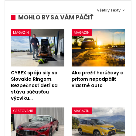
Všetky Texty
MOHLO BY SA VÁM PÁČIŤ
MAGAZÍN
MAGAZÍN
CYBEX spája sily so
Ako prežiť horúčavy a
Slovakia Ringom.
pritom nepodpáliť
Bezpečnosť detí sa
vlastné auto
stáva súčasťou
výcviku…
CESTOVANIE
MAGAZÍN