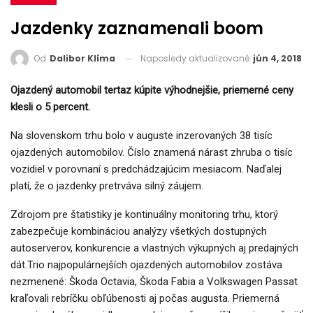
Jazdenky zaznamenali boom
Naposledy aktualizované
jún 4, 2018
Od
Dalibor Klíma
Ojazdený automobil tertaz kúpite výhodnejšie, priemerné ceny
klesli o 5 percent.
Na slovenskom trhu bolo v auguste inzerovaných 38 tisíc
ojazdených automobilov. Číslo znamená nárast zhruba o tisíc
vozidiel v porovnaní s predchádzajúcim mesiacom. Naďalej
platí, že o jazdenky pretrváva silný záujem.
Zdrojom pre štatistiky je kontinuálny monitoring trhu, ktorý
zabezpečuje kombináciou analýzy všetkých dostupných
autoserverov, konkurencie a vlastných výkupných aj predajných
dát.Trio najpopulárnejších ojazdených automobilov zostáva
nezmenené: Škoda Octavia, Škoda Fabia a Volkswagen Passat
kraľovali rebríčku obľúbenosti aj počas augusta. Priemerná