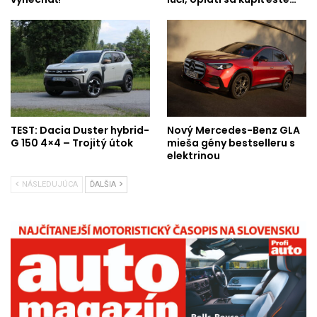
TEST: Dacia Duster hybrid-
Nový Mercedes-Benz GLA
G 150 4×4 – Trojitý útok
mieša gény bestselleru s
elektrinou
NÁSLEDUJÚCA
ĎALŠIA