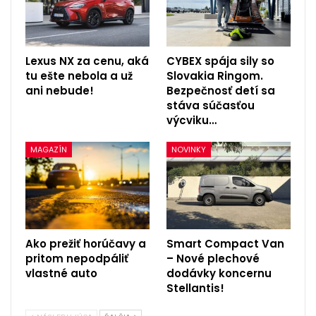
Lexus NX za cenu, aká
CYBEX spája sily so
tu ešte nebola a už
Slovakia Ringom.
ani nebude!
Bezpečnosť detí sa
stáva súčasťou
výcviku…
MAGAZÍN
NOVINKY
Ako prežiť horúčavy a
Smart Compact Van
pritom nepodpáliť
– Nové plechové
vlastné auto
dodávky koncernu
Stellantis!