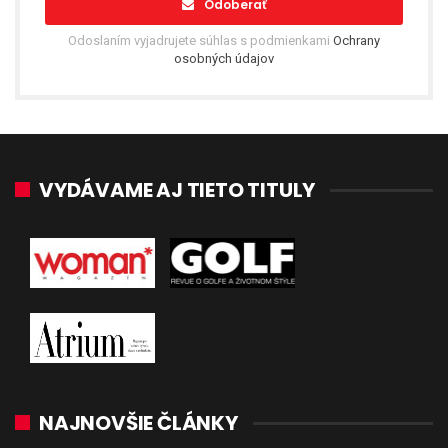
Odoberať
Odoslaním vyjadrujete súhlas s podmienkami
Ochrany
osobných údajov
VYDÁVAME AJ TIETO TITULY
NAJNOVŠIE ČLÁNKY