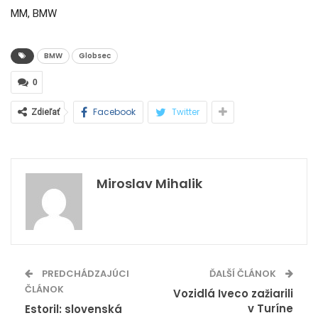
MM, BMW
BMW
Globsec
0
Facebook
Twitter
Zdieľať
Miroslav Mihalik
PREDCHÁDZAJÚCI
ĎALŠÍ ČLÁNOK
ČLÁNOK
Vozidlá Iveco zažiarili
v Turíne
Estoril: slovenská