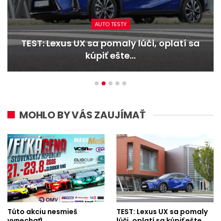
AUTO TESTY
TEST: Lexus UX sa pomaly lúči, oplatí sa
kúpiť ešte…
MOHLO BY VÁS ZAUJÍMAŤ
Túto akciu nesmieš
TEST: Lexus UX sa pomaly
vynechať!
lúči, oplatí sa kúpiť ešte…