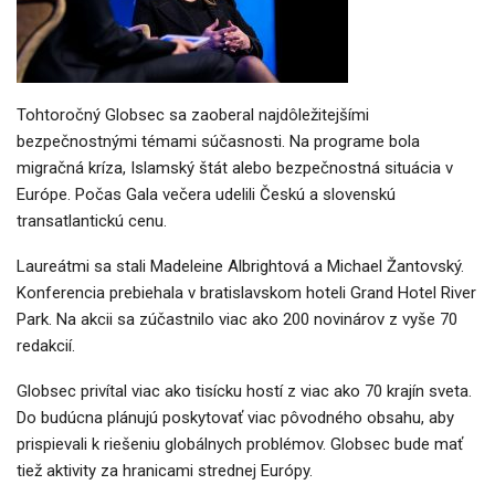
Tohtoročný Globsec sa zaoberal najdôležitejšími
bezpečnostnými témami súčasnosti. Na programe bola
migračná kríza, Islamský štát alebo bezpečnostná situácia v
Európe. Počas Gala večera udelili Českú a slovenskú
transatlantickú cenu.
Laureátmi sa stali Madeleine Albrightová a Michael Žantovský.
Konferencia prebiehala v bratislavskom hoteli Grand Hotel River
Park. Na akcii sa zúčastnilo viac ako 200 novinárov z vyše 70
redakcií.
Globsec privítal viac ako tisícku hostí z viac ako 70 krajín sveta.
Do budúcna plánujú poskytovať viac pôvodného obsahu, aby
prispievali k riešeniu globálnych problémov. Globsec bude mať
tiež aktivity za hranicami strednej Európy.