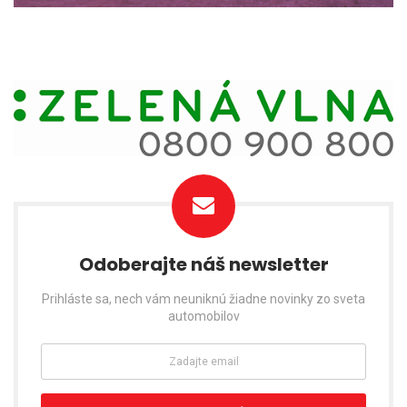
Odoberajte náš newsletter
Prihláste sa, nech vám neuniknú žiadne novinky zo sveta
automobilov