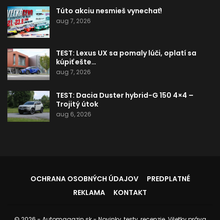
Túto akciu nesmieš vynechať!
aug 7, 2026
TEST: Lexus UX sa pomaly lúči, oplatí sa
kúpiť ešte…
aug 7, 2026
TEST: Dacia Duster hybrid-G 150 4×4 –
Trojitý útok
aug 6, 2026
OCHRANA OSOBNÝCH ÚDAJOV
PREDPLATNÉ
REKLAMA
KONTAKT
© 2026 - Automagazin.sk - Novinky, testy, recenzie. Všetky práva