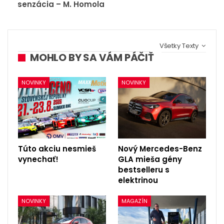
senzácia – M. Homola
Všetky Texty
MOHLO BY SA VÁM PÁČIŤ
NOVINKY
NOVINKY
Túto akciu nesmieš
Nový Mercedes-Benz
vynechať!
GLA mieša gény
bestselleru s
elektrinou
NOVINKY
MAGAZÍN