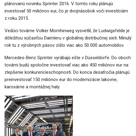
plánovanú novinku Sprinter 2016. V tomto roku plánujú
investovať 50 miliónov eur, čo je dvojnásobok voči investíciám
z roku 2015.
Vedúci továrne Volker Mornhinweg vysvetlil, že Ludwigsfelde je
dôležitou súčasťou Daimleru v globálnej distribučnej sieti. Minulý
rok tu z výrobných pásov zišlo viac ako 50 000 automobilov.
Mercedes-Benz Sprinter vyrábajú ešte v Düsseldorfe. Do oboch
továrni budú spoločne investovať viac ako 450 miliónov eur na
zlepšenie konkurencieschopnosti. Do konca desaťročia plánujú
preinvestovať 150 miliónov eur do modernizácie lakovne,
karosárne a montážnej haly.