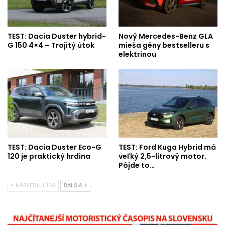
TEST: Dacia Duster hybrid-
Nový Mercedes-Benz GLA
G 150 4×4 – Trojitý útok
mieša gény bestselleru s
elektrinou
TEST: Dacia Duster Eco-G
TEST: Ford Kuga Hybrid má
120 je praktický hrdina
veľký 2,5-litrový motor.
Pôjde to…
NÁSLEDUJÚCA
ĎALŠIA