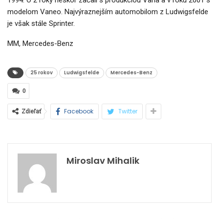
1994. O 2 roky neskôr začali s produkciou Varia a v roku 2001 s
modelom Vaneo. Najvýraznejším automobilom z Ludwigsfelde
je však stále Sprinter.
MM, Mercedes-Benz
25 rokov
Ludwigsfelde
Mercedes-Benz
0
Facebook
Twitter
Zdieľať
Miroslav Mihalik