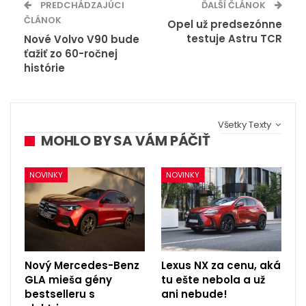
PREDCHÁDZAJÚCI
ĎALŠÍ ČLÁNOK
ČLÁNOK
Opel už predsezónne
testuje Astru TCR
Nové Volvo V90 bude
ťažiť zo 60-ročnej
histórie
Všetky Texty
MOHLO BY SA VÁM PÁČIŤ
NOVINKY
NOVINKY
Nový Mercedes-Benz
Lexus NX za cenu, aká
GLA mieša gény
tu ešte nebola a už
bestselleru s
ani nebude!