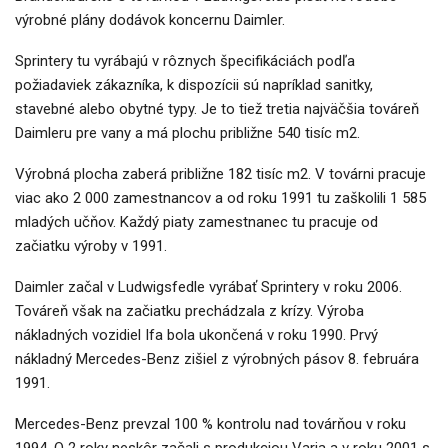
výrobné plány dodávok koncernu Daimler.
Sprintery tu vyrábajú v rôznych špecifikáciách podľa
požiadaviek zákazníka, k dispozícii sú napríklad sanitky,
stavebné alebo obytné typy. Je to tiež tretia najväčšia továreň
Daimleru pre vany a má plochu približne 540 tisíc m2.
Výrobná plocha zaberá približne 182 tisíc m2. V továrni pracuje
viac ako 2 000 zamestnancov a od roku 1991 tu zaškolili 1 585
mladých učňov. Každý piaty zamestnanec tu pracuje od
začiatku výroby v 1991.
Daimler začal v Ludwigsfedle vyrábať Sprintery v roku 2006.
Továreň však na začiatku prechádzala z krízy. Výroba
nákladných vozidiel Ifa bola ukončená v roku 1990. Prvý
nákladný Mercedes-Benz zišiel z výrobných pásov 8. februára
1991.
Mercedes-Benz prevzal 100 % kontrolu nad továrňou v roku