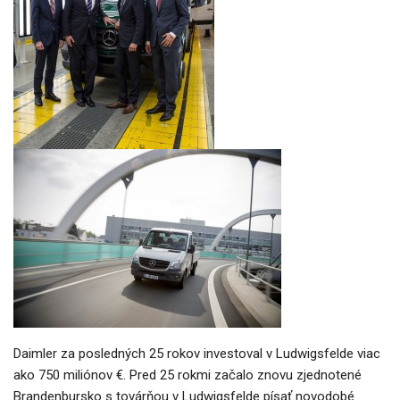
Daimler za posledných 25 rokov investoval v Ludwigsfelde viac
ako 750 miliónov €. Pred 25 rokmi začalo znovu zjednotené
Brandenbursko s továrňou v Ludwigsfelde písať novodobé