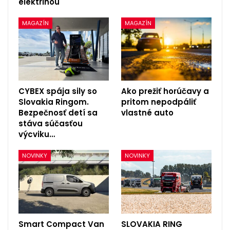
elektrinou
MAGAZÍN
MAGAZÍN
CYBEX spája sily so
Ako prežiť horúčavy a
Slovakia Ringom.
pritom nepodpáliť
Bezpečnosť detí sa
vlastné auto
stáva súčasťou
výcviku…
NOVINKY
NOVINKY
Smart Compact Van
SLOVAKIA RING