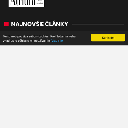
NAJNOVŠIE ČLÁNKY
Tento web používa súbory cookies. Prehliadaním webu
TEST: Dacia Duster hybrid-G 150 4×4 –
Súhlasím
vyjadrujete súhlas s ich používaním.
Viac info
Trojitý útok
aug 6, 2026
Reportáž: Renaultom Trafic z najvyšších
hôr na najkratšie…
aug 6, 2026
Nový Mercedes-Benz GLA mieša gény
bestselleru s elektrinou
júl 31, 2026