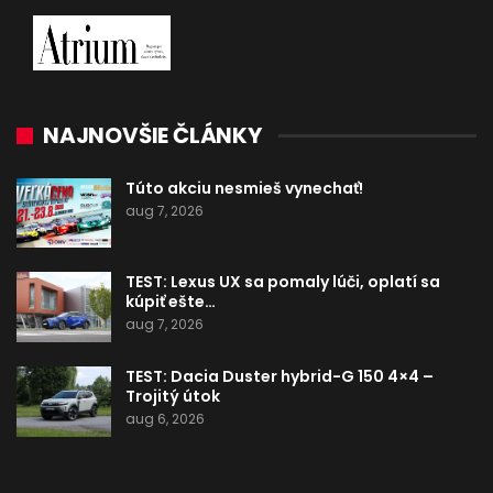
NAJNOVŠIE ČLÁNKY
Túto akciu nesmieš vynechať!
aug 7, 2026
TEST: Lexus UX sa pomaly lúči, oplatí sa
kúpiť ešte…
aug 7, 2026
TEST: Dacia Duster hybrid-G 150 4×4 –
Trojitý útok
aug 6, 2026