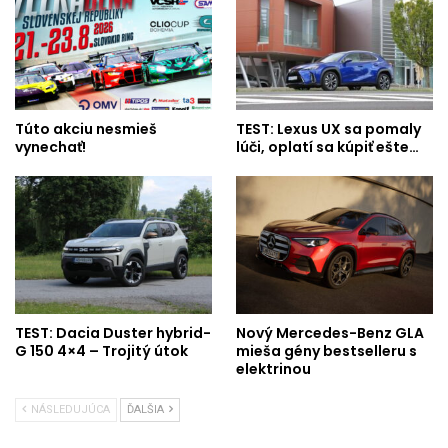
Túto akciu nesmieš
TEST: Lexus UX sa pomaly
vynechať!
lúči, oplatí sa kúpiť ešte…
TEST: Dacia Duster hybrid-
Nový Mercedes-Benz GLA
G 150 4×4 – Trojitý útok
mieša gény bestselleru s
elektrinou
NÁSLEDUJÚCA
ĎALŠIA