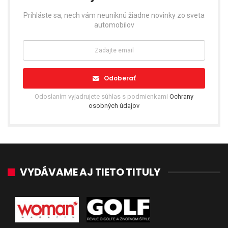
Prihláste sa, nech vám neuniknú žiadne novinky zo sveta
automobilov
Odoberať
Odoslaním vyjadrujete súhlas s podmienkami
Ochrany
osobných údajov
VYDÁVAME AJ TIETO TITULY