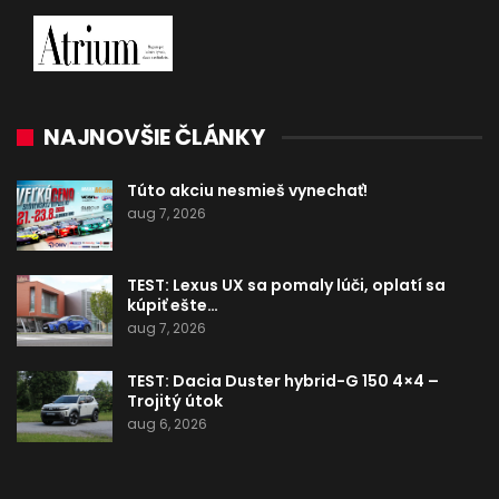
NAJNOVŠIE ČLÁNKY
Túto akciu nesmieš vynechať!
aug 7, 2026
TEST: Lexus UX sa pomaly lúči, oplatí sa
kúpiť ešte…
aug 7, 2026
TEST: Dacia Duster hybrid-G 150 4×4 –
Trojitý útok
aug 6, 2026