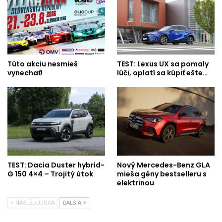
Túto akciu nesmieš
TEST: Lexus UX sa pomaly
vynechať!
lúči, oplatí sa kúpiť ešte…
TEST: Dacia Duster hybrid-
Nový Mercedes-Benz GLA
G 150 4×4 – Trojitý útok
mieša gény bestselleru s
elektrinou
NÁSLEDUJÚCA
ĎALŠIA