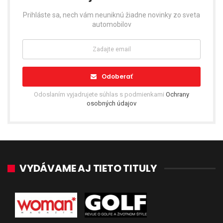
Prihláste sa, nech vám neuniknú žiadne novinky zo sveta
automobilov
Odoberať
Odoslaním vyjadrujete súhlas s podmienkami
Ochrany
osobných údajov
VYDÁVAME AJ TIETO TITULY