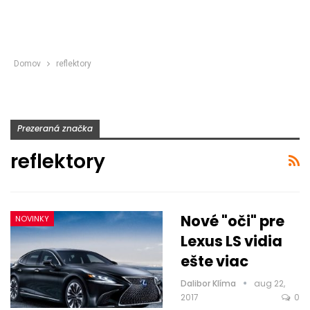
Domov
reflektory
Prezeraná značka
reflektory
Nové "oči" pre
NOVINKY
Lexus LS vidia
ešte viac
Dalibor Klíma
aug 22,
2017
0