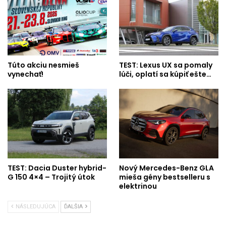
Túto akciu nesmieš
TEST: Lexus UX sa pomaly
vynechať!
lúči, oplatí sa kúpiť ešte…
TEST: Dacia Duster hybrid-
Nový Mercedes-Benz GLA
G 150 4×4 – Trojitý útok
mieša gény bestselleru s
elektrinou
NÁSLEDUJÚCA
ĎALŠIA