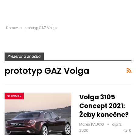
Domov
prototyp GAZ Volga
Prezeraná značka
prototyp GAZ Volga
Volga 3105
NOVINKY
Concept 2021:
Žeby konečne?
Marek PAUCO
apr 3,
2020
0