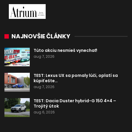
NAJNOVŠIE ČLÁNKY
Túto akciu nesmieš vynechať!
aug 7, 2026
TEST: Lexus UX sa pomaly lúči, oplatí sa
kúpiť ešte…
aug 7, 2026
TEST: Dacia Duster hybrid-G 150 4×4 –
Trojitý útok
aug 6, 2026