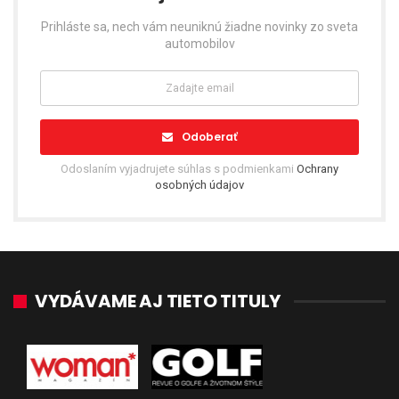
Prihláste sa, nech vám neuniknú žiadne novinky zo sveta
automobilov
Odoberať
Odoslaním vyjadrujete súhlas s podmienkami
Ochrany
osobných údajov
VYDÁVAME AJ TIETO TITULY