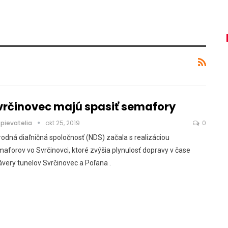
vrčinovec majú spasiť semafory
spievatelia
okt 25, 2019
0
odná diaľničná spoločnosť (NDS) začala s realizáciou
aforov vo Svrčinovci, ktoré zvýšia plynulosť dopravy v čase
very tunelov Svrčinovec a Poľana .