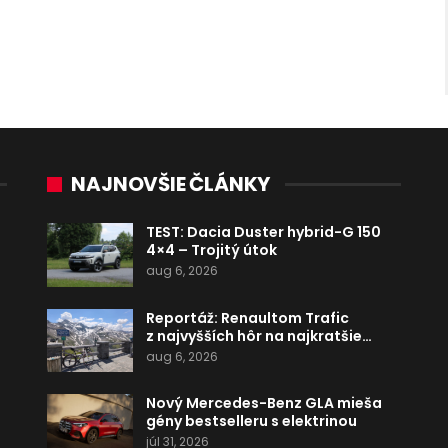
NAJNOVŠIE ČLÁNKY
TEST: Dacia Duster hybrid-G 150
4×4 – Trojitý útok
aug 6, 2026
Reportáž: Renaultom Trafic
z najvyšších hôr na najkratšie…
aug 6, 2026
Nový Mercedes-Benz GLA mieša
gény bestselleru s elektrinou
júl 31, 2026