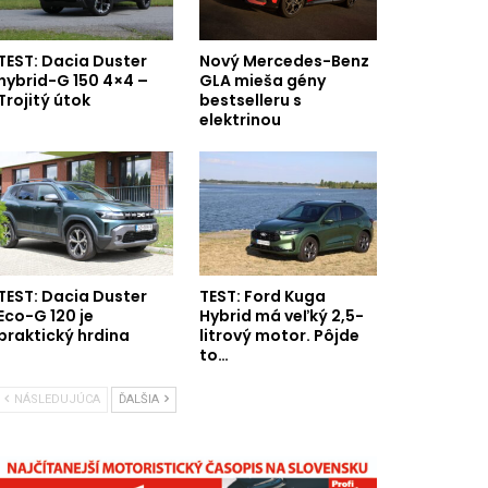
TEST: Dacia Duster
Nový Mercedes-Benz
hybrid-G 150 4×4 –
GLA mieša gény
Trojitý útok
bestselleru s
elektrinou
TEST: Dacia Duster
TEST: Ford Kuga
Eco-G 120 je
Hybrid má veľký 2,5-
praktický hrdina
litrový motor. Pôjde
to…
NÁSLEDUJÚCA
ĎALŠIA