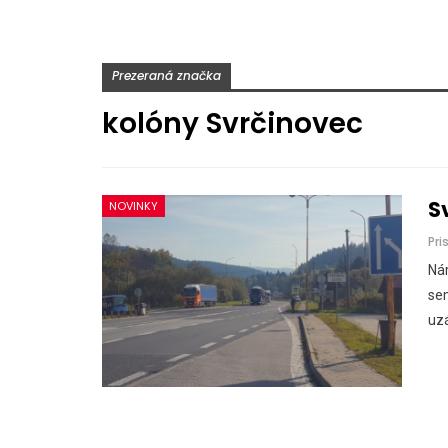
Prezeraná značka
kolóny Svrčinovec
S
NOVINKY
Pri
Nár
sem
uzá