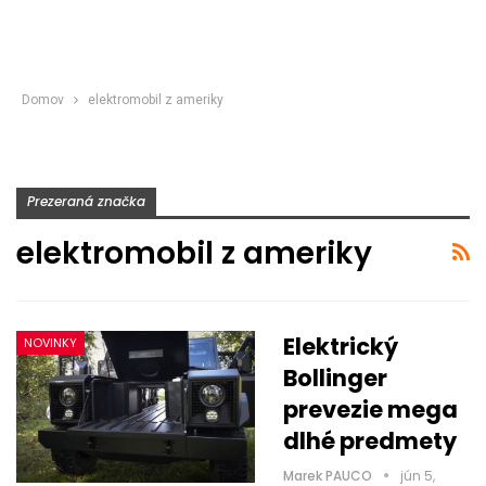
Domov
elektromobil z ameriky
Prezeraná značka
elektromobil z ameriky
Elektrický
NOVINKY
Bollinger
prevezie mega
dlhé predmety
Marek PAUCO
jún 5,