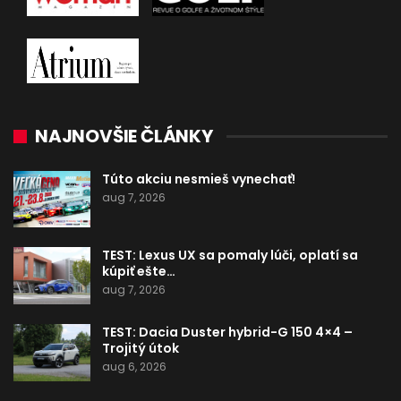
NAJNOVŠIE ČLÁNKY
Túto akciu nesmieš vynechať!
aug 7, 2026
TEST: Lexus UX sa pomaly lúči, oplatí sa
kúpiť ešte…
aug 7, 2026
TEST: Dacia Duster hybrid-G 150 4×4 –
Trojitý útok
aug 6, 2026