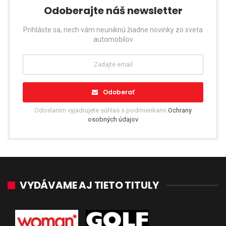
Odoberajte náš newsletter
Prihláste sa, nech vám neuniknú žiadne novinky zo sveta
automobilov
Odoberať
Odoslaním vyjadrujete súhlas s podmienkami
Ochrany
osobných údajov
VYDÁVAME AJ TIETO TITULY