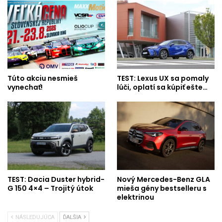
Túto akciu nesmieš
TEST: Lexus UX sa pomaly
vynechať!
lúči, oplatí sa kúpiť ešte…
TEST: Dacia Duster hybrid-
Nový Mercedes-Benz GLA
G 150 4×4 – Trojitý útok
mieša gény bestselleru s
elektrinou
NÁSLEDUJÚCA
ĎALŠIA