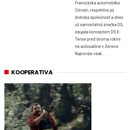
Francúzska automobilka
Citroën, respektíve jej
dcérska spoločnosť a dnes
už samostatná značka DS,
zaujala konceptom DS E-
Tense pred dvoma rokmi
na autosalóne v Ženeve.
Najnovšie však…
KOOPERATIVA