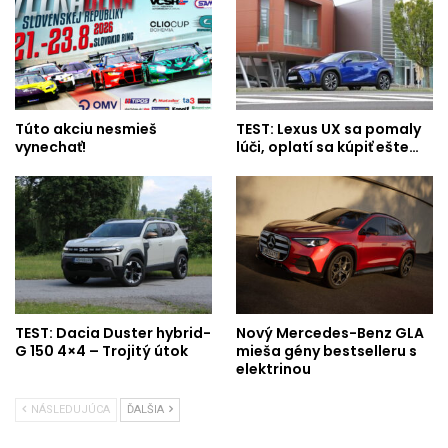
Túto akciu nesmieš
TEST: Lexus UX sa pomaly
vynechať!
lúči, oplatí sa kúpiť ešte…
TEST: Dacia Duster hybrid-
Nový Mercedes-Benz GLA
G 150 4×4 – Trojitý útok
mieša gény bestselleru s
elektrinou
NÁSLEDUJÚCA
ĎALŠIA