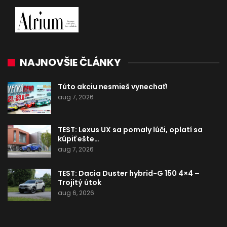
NAJNOVŠIE ČLÁNKY
Túto akciu nesmieš vynechať!
aug 7, 2026
TEST: Lexus UX sa pomaly lúči, oplatí sa
kúpiť ešte…
aug 7, 2026
TEST: Dacia Duster hybrid-G 150 4×4 –
Trojitý útok
aug 6, 2026