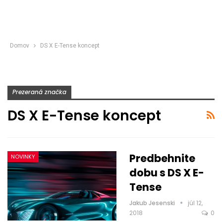
Domov
DS X E-Tense koncept
Prezeraná značka
DS X E-Tense koncept
Predbehnite
NOVINKY
dobu s DS X E-
Tense
Jakub Jesenski
júl 12,
2018
0