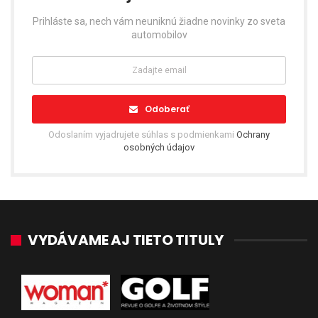
Prihláste sa, nech vám neuniknú žiadne novinky zo sveta
automobilov
Odoberať
Odoslaním vyjadrujete súhlas s podmienkami
Ochrany
osobných údajov
VYDÁVAME AJ TIETO TITULY