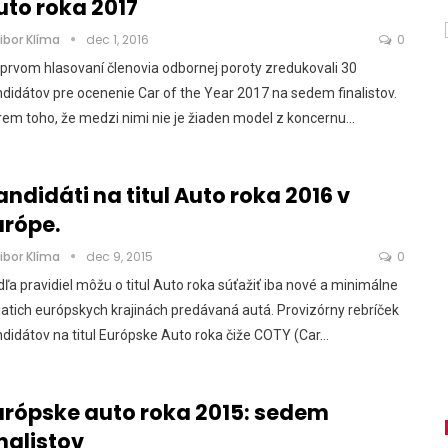
uto roka 2017
ibor Klíma
dec 1, 2016
0
prvom hlasovaní členovia odbornej poroty zredukovali 30
didátov pre ocenenie Car of the Year 2017 na sedem finalistov.
em toho, že medzi nimi nie je žiaden model z koncernu…
andidáti na titul Auto roka 2016 v
urópe.
ibor Klíma
dec 9, 2015
0
ľa pravidiel môžu o titul Auto roka súťažiť iba nové a minimálne
iatich európskych krajinách predávaná autá. Provizórny rebríček
didátov na titul Európske Auto roka čiže COTY (Car…
urópske auto roka 2015: sedem
inalistov