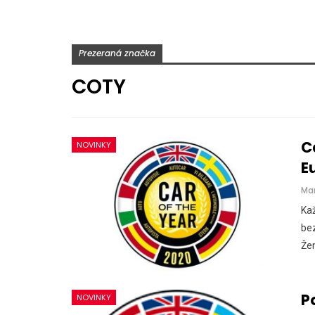
Prezeraná značka
COTY
C
NOVINKY
E
Ma
Kaž
be
Žen
P
NOVINKY