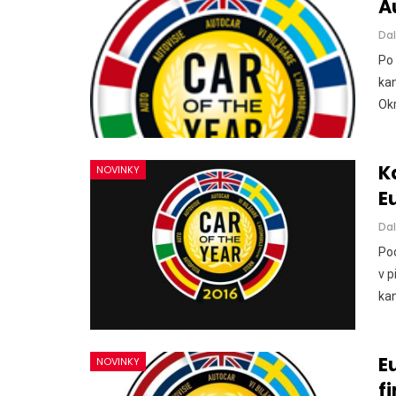
A
Dal
Po 
kan
Okr
K
NOVINKY
E
Dal
Pod
v p
kan
E
NOVINKY
f