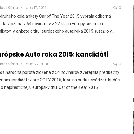
ibor Klíma
dec 17, 2014
0
druhého kola ankety Car of The Year 2015 vybrala odborná
ota zložená z 54 novinárov z 22 krajín Európy siedmich
alistov. V ankete o titul európskeho auta roka 2015 súťažilo v…
NOVINKY
ša
u
Túto akciu nesmieš vynechať!
urópske Auto roka 2015: kandidáti
ibor Klíma
aug 22, 2014
0
Majo Bona
aug 7, 2026
0
zinárodná porota zložená z 54 novinárov zverejnila predbežný
znam kandidátov pre COTY 2015, ktorí sa budú uchádzať budúci
 o najprestížnejší európsky titul Car of the Year 2015.…