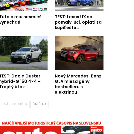
Túto akciu nesmieš
TEST: Lexus UX sa
vynechať!
pomaly lúči, oplatí sa
kúpiť ešte…
TEST: Dacia Duster
Nový Mercedes-Benz
hybrid-G 150 4×4 –
GLA mieša gény
Trojitý útok
bestselleru s
elektrinou
NÁSLEDUJÚCA
ĎALŠIA