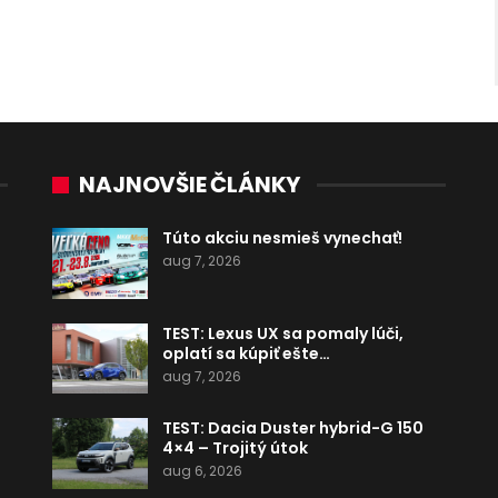
NAJNOVŠIE ČLÁNKY
Túto akciu nesmieš vynechať!
aug 7, 2026
TEST: Lexus UX sa pomaly lúči,
oplatí sa kúpiť ešte…
aug 7, 2026
TEST: Dacia Duster hybrid-G 150
4×4 – Trojitý útok
aug 6, 2026