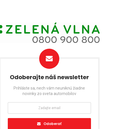
Odoberajte náš newsletter
Prihláste sa, nech vám neuniknú žiadne
novinky zo sveta automobilov
Odoberať