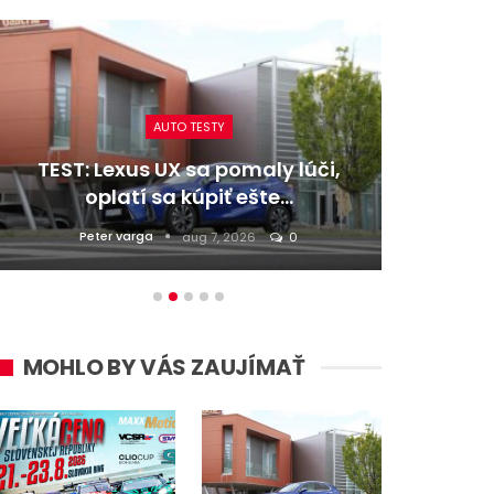
AUTO TESTY
TEST: Lexus UX sa pomaly lúči,
TEST:
oplatí sa kúpiť ešte…
Peter varga
D
aug 7, 2026
0
MOHLO BY VÁS ZAUJÍMAŤ