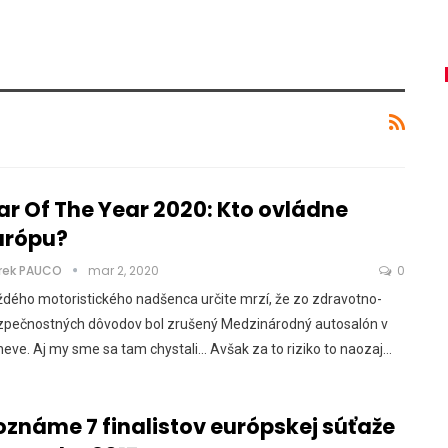
ar Of The Year 2020: Kto ovládne
urópu?
rek PAUCO
mar 2, 2020
0
dého motoristického nadšenca určite mrzí, že zo zdravotno-
zpečnostných dôvodov bol zrušený Medzinárodný autosalón v
eve. Aj my sme sa tam chystali... Avšak za to riziko to naozaj…
oznáme 7 finalistov európskej súťaže