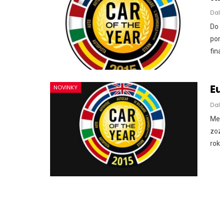
Dal
Do 
por
fin
NOVINKY
Nový Mercedes-Benz GLA mie
gény bestselleru s elektrino
E
NOVINKY
Dal
Majo Bona
júl 31, 2026
0
Med
zo
rok