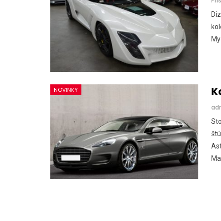
Pri
Di
ko
My 
K
NOVINKY
ad
St
št
Ast
Ma