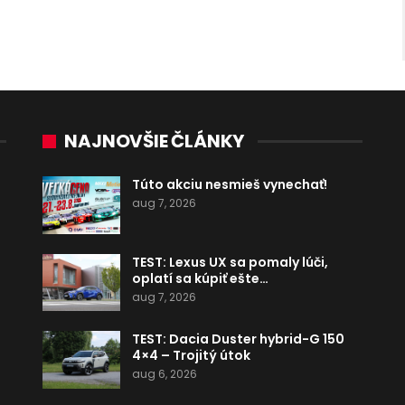
NAJNOVŠIE ČLÁNKY
Túto akciu nesmieš vynechať!
aug 7, 2026
TEST: Lexus UX sa pomaly lúči,
oplatí sa kúpiť ešte…
aug 7, 2026
TEST: Dacia Duster hybrid-G 150
4×4 – Trojitý útok
aug 6, 2026