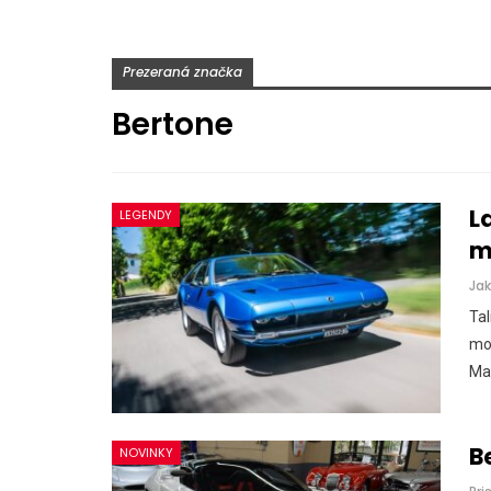
Prezeraná značka
Bertone
L
LEGENDY
m
Ja
Tal
mo
Mar
B
NOVINKY