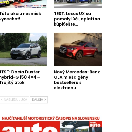
Túto akciu nesmieš
TEST: Lexus UX sa
vynechať!
pomaly lúči, oplatí sa
kúpiť ešte…
TEST: Dacia Duster
Nový Mercedes-Benz
hybrid-G 150 4×4 –
GLA mieša gény
Trojitý útok
bestselleru s
elektrinou
NÁSLEDUJÚCA
ĎALŠIA