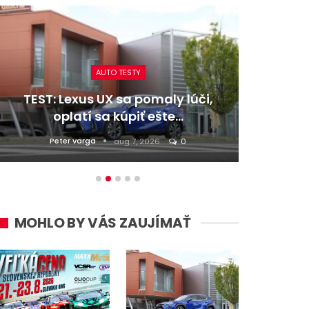
AUTO TESTY
TEST: Lexus UX sa pomaly lúči,
TEST:
oplatí sa kúpiť ešte…
Peter varga
D
aug 7, 2026
0
MOHLO BY VÁS ZAUJÍMAŤ