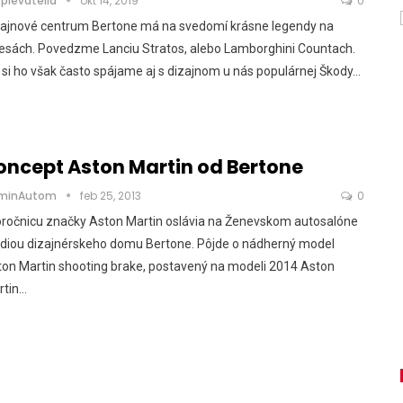
spievatelia
okt 14, 2019
0
zajnové centrum Bertone má na svedomí krásne legendy na
lesách. Povedzme Lanciu Stratos, alebo Lamborghini Countach.
si ho však často spájame aj s dizajnom u nás populárnej Škody…
oncept Aston Martin od Bertone
minAutom
feb 25, 2013
0
oročnicu značky Aston Martin oslávia na Ženevskom autosalóne
údiou dizajnérskeho domu Bertone. Pôjde o nádherný model
on Martin shooting brake, postavený na modeli 2014 Aston
rtin…