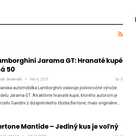
amborghini Jarama GT: Hranaté kupé
á 50
kub Jesenski
feb 6, 2021
0
ianska automobilka Lamborghini oslavuje polstoročné výročie
delu Jarama GT. Atraktívne hranaté kupé, ktorého autorom je
cello Gandini z dizajnérskeho štúdia Bertone, malo originálne…
ertone Mantide – Jediný kus je voľný