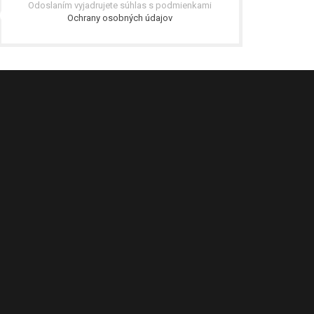
Odoslaním vyjadrujete súhlas s podmienkami
Ochrany osobných údajov