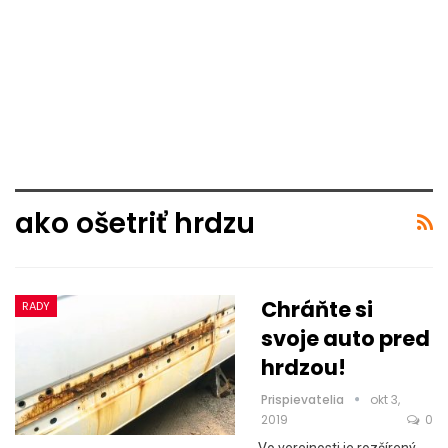
ako ošetriť hrdzu
Chráňte si
RADY
svoje auto pred
hrdzou!
Prispievatelia
okt 3,
2019
0
Vo verejnosti je rozšírený