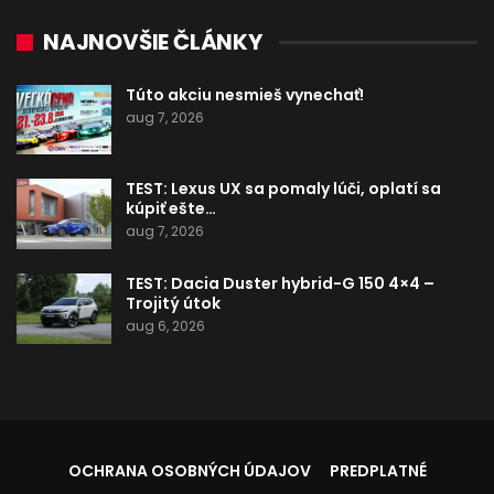
NAJNOVŠIE ČLÁNKY
Túto akciu nesmieš vynechať!
aug 7, 2026
TEST: Lexus UX sa pomaly lúči, oplatí sa
kúpiť ešte…
aug 7, 2026
TEST: Dacia Duster hybrid-G 150 4×4 –
Trojitý útok
aug 6, 2026
OCHRANA OSOBNÝCH ÚDAJOV
PREDPLATNÉ