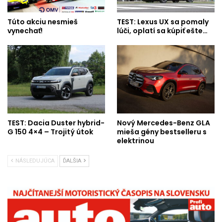
Túto akciu nesmieš
TEST: Lexus UX sa pomaly
vynechať!
lúči, oplatí sa kúpiť ešte…
TEST: Dacia Duster hybrid-
Nový Mercedes-Benz GLA
G 150 4×4 – Trojitý útok
mieša gény bestselleru s
elektrinou
NÁSLEDUJÚCA
ĎALŠIA