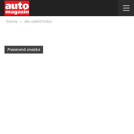
Domov
ako ošetriť hrdzu
Prezeraná značka