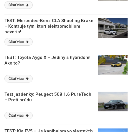
Čítať viac
TEST: Mercedes-Benz CLA Shooting Brake
– Kontruje tým, ktorí elektromobilom
neveria!
Čítať viac
TEST: Toyota Aygo X – Jediný s hybridom!
Ako to?
Čítať viac
Test jazdenky: Peugeot 508 1,6 PureTech
– Proti prúdu
Čítať viac
TEST: Kia EV5 – Je kanibalom vo vlastných