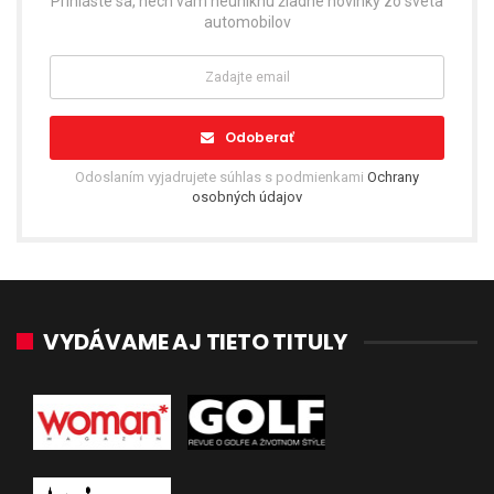
Prihláste sa, nech vám neuniknú žiadne novinky zo sveta
automobilov
Odoberať
Odoslaním vyjadrujete súhlas s podmienkami
Ochrany
osobných údajov
VYDÁVAME AJ TIETO TITULY