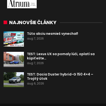
NAJNOVŠIE ČLÁNKY
Túto akciu nesmieš vynechať!
aug 7, 2026
TEST: Lexus UX sa pomaly lúči, oplatí sa
kúpiť ešte…
aug 7, 2026
TEST: Dacia Duster hybrid-G 150 4×4 –
Trojitý útok
aug 6, 2026