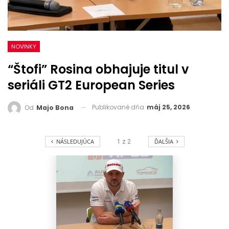
NOVINKY
“Štofi” Rosina obhajuje titul v
seriáli GT2 European Series
Publikované dňa
máj 25, 2026
Od
Majo Bona
NÁSLEDUJÚCA
ĎALŠIA
1
z
2