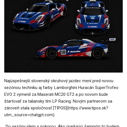
Najúspešnejší slovenský okruhový jazdec mení pred novou
sezónou techniku aj farby. Lamborghini Huracán SuperTrofeo
EVO 2 vymenil za Maserati MC20 GT2 a po novom bude
štartovať za taliansky tím LP Racing. Novým partnerom sa
zároveň stala spoločnosť [TIPOS](https://www.tipos.sk?
utm_source=chatgpt.com).
„Do sezóny idem s pokorou. Ako úradujúci šampión to budem