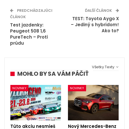
PREDCHÁDZAJÚCI
ĎALŠÍ ČLÁNOK
ČLÁNOK
TEST: Toyota Aygo X
– Jediný s hybridom!
Test jazdenky:
Ako to?
Peugeot 508 1,6
PureTech – Proti
prúdu
Všetky Texty
MOHLO BY SA VÁM PÁČIŤ
NOVINKY
NOVINKY
Túto akciu nesmieš
Nový Mercedes-Benz