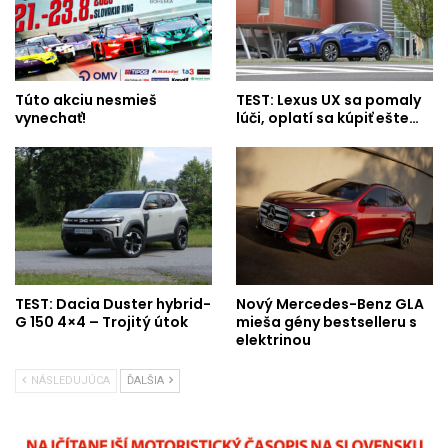
Túto akciu nesmieš
TEST: Lexus UX sa pomaly
vynechať!
lúči, oplatí sa kúpiť ešte…
TEST: Dacia Duster hybrid-
Nový Mercedes-Benz GLA
G 150 4×4 – Trojitý útok
mieša gény bestselleru s
elektrinou
NÁSLEDUJÚCA
ĎALŠIA