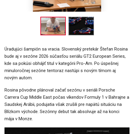
Úradujúci šampión sa vracia. Slovenský pretekár Štefan Rosina
bude aj v sezóne 2026 súčasťou seriálu GT2 European Series,
kde sa pokúsi obhájiť titul v kategórii Pro-Am. Po úspešnej
minuloročnej sezóne tentoraz nastúpi s novým tímom aj
novým autom.
Rosina pôvodne plánoval začať sezónu v seriáli Porsche
Carrera Cup Middle East počas víkendov Formuly 1 v Bahrajne a
Saudskej Arábii, podujatia však zrušili pre napätú situáciu na
Blízkom východe. Sezónny debut tak absolvuje až na konci
mája v Monze.