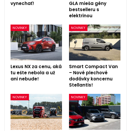
vynechať!
GLA mieša gény
bestselleru s
elektrinou
NOVINKY
NOVINKY
Lexus NX za cenu, aká
Smart Compact Van
tu ešte nebola a už
– Nové plechové
ani nebude!
dodávky koncernu
Stellantis!
NOVINKY
NOVINKY