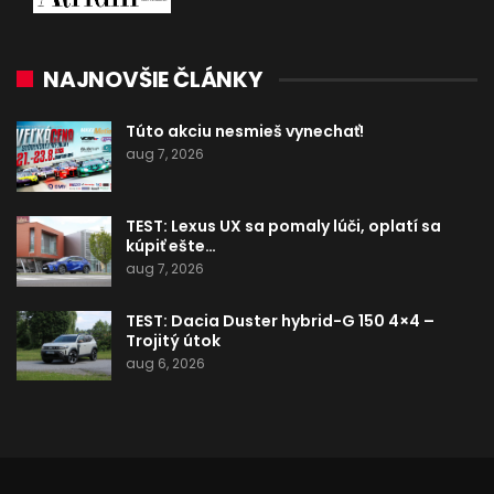
NAJNOVŠIE ČLÁNKY
Túto akciu nesmieš vynechať!
aug 7, 2026
TEST: Lexus UX sa pomaly lúči, oplatí sa
kúpiť ešte…
aug 7, 2026
TEST: Dacia Duster hybrid-G 150 4×4 –
Trojitý útok
aug 6, 2026