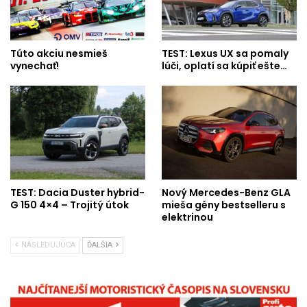
Túto akciu nesmieš
TEST: Lexus UX sa pomaly
vynechať!
lúči, oplatí sa kúpiť ešte…
TEST: Dacia Duster hybrid-
Nový Mercedes-Benz GLA
G 150 4×4 – Trojitý útok
mieša gény bestselleru s
elektrinou
NÁSLEDUJÚCA
ĎALŠIA