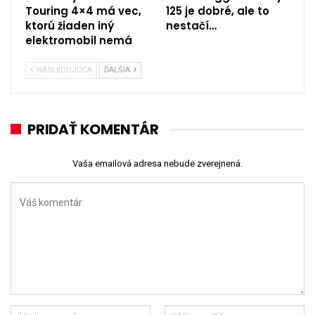
Touring 4×4 má vec,
125 je dobré, ale to
ktorú žiaden iný
nestačí…
elektromobil nemá
NÁSLEDUJÚCA
ĎALŠIA
PRIDAŤ KOMENTÁR
Vaša emailová adresa nebude zverejnená.