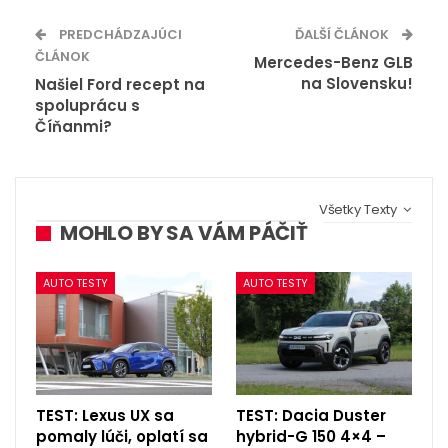
PREDCHÁDZAJÚCI
ĎALŠÍ ČLÁNOK
ČLÁNOK
Mercedes-Benz GLB
na Slovensku!
Našiel Ford recept na
spoluprácu s
Číňanmi?
Všetky Texty
MOHLO BY SA VÁM PÁČIŤ
AUTO TESTY
AUTO TESTY
TEST: Lexus UX sa
TEST: Dacia Duster
pomaly lúči, oplatí sa
hybrid-G 150 4×4 –