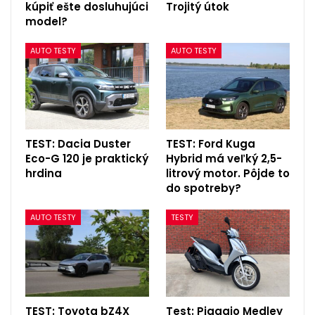
kúpiť ešte dosluhujúci
Trojitý útok
model?
AUTO TESTY
AUTO TESTY
TEST: Dacia Duster
TEST: Ford Kuga
Eco-G 120 je praktický
Hybrid má veľký 2,5-
hrdina
litrový motor. Pôjde to
do spotreby?
AUTO TESTY
TESTY
TEST: Toyota bZ4X
Test: Piaggio Medley