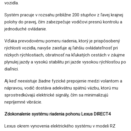
vozidla.
Systém pracuje v rozsahu približne 200 stupňov z ľavej krajnej
polohy do pravej, čím zabezpečuje vodičovi presnú kontrolu a
jednoduché ovládanie.
Vďaka prevodovému pomeru riadenia, ktorý je prispôsobený
rýchlosti vozidla, navyše zaisťuje aj ľahšiu ovládateľnosť pri
nízkych rýchlostiach, obratnosť na kľukatých cestách v záujme
plynulej jazdy a vysokú stabilitu pri jazde vysokou rýchlosťou po
diaľnici.
Aj keď neexistuje žiadne fyzické prepojenie medzi volantom a
nápravou, vodič dostáva adekvátnu spätnú väzbu, ktorú mu
sprostredkúvajú elektrické signály, čím sa minimalizujú
nepríjemné vibrácie.
Zdokonalenie systému riadenia pohonu Lexus DIRECT4
Lexus okrem vynovenia elektrického systému v modeli RZ