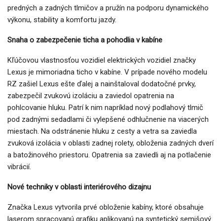
predných a zadných tlmičov a pružín na podporu dynamického
výkonu, stability a komfortu jazdy.
Snaha o zabezpečenie ticha a pohodlia v kabíne
Kľúčovou vlastnosťou vozidiel elektrických vozidiel značky
Lexus je mimoriadna ticho v kabíne. V prípade nového modelu
RZ zašiel Lexus ešte ďalej a nainštaloval dodatočné prvky,
zabezpečil zvukovú izoláciu a zaviedol opatrenia na
pohlcovanie hluku. Patrí k nim napríklad nový podlahový tlmič
pod zadnými sedadlami či vylepšené odhlučnenie na viacerých
miestach. Na odstránenie hluku z cesty a vetra sa zaviedla
zvuková izolácia v oblasti zadnej rolety, obloženia zadných dverí
a batožinového priestoru. Opatrenia sa zaviedli aj na potlačenie
vibrácií.
Nové techniky v oblasti interiérového dizajnu
Značka Lexus vytvorila prvé obloženie kabíny, ktoré obsahuje
laserom spracovanú grafiku aplikovanú na syntetický semišový