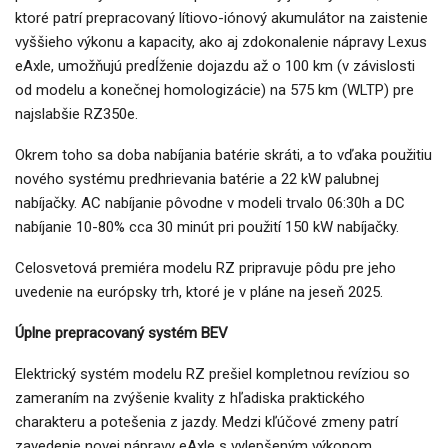
ktoré patrí prepracovaný lítiovo-iónový akumulátor na zaistenie
vyššieho výkonu a kapacity, ako aj zdokonalenie nápravy Lexus
eAxle, umožňujú predĺženie dojazdu až o 100 km (v závislosti
od modelu a konečnej homologizácie) na 575 km (WLTP) pre
najslabšie RZ350e.
Okrem toho sa doba nabíjania batérie skráti, a to vďaka použitiu
nového systému predhrievania batérie a 22 kW palubnej
nabíjačky. AC nabíjanie pôvodne v modeli trvalo 06:30h a DC
nabíjanie 10-80% cca 30 minút pri použití 150 kW nabíjačky.
Celosvetová premiéra modelu RZ pripravuje pôdu pre jeho
uvedenie na európsky trh, ktoré je v pláne na jeseň 2025.
Úplne prepracovaný systém BEV
Elektrický systém modelu RZ prešiel kompletnou revíziou so
zameraním na zvýšenie kvality z hľadiska praktického
charakteru a potešenia z jazdy. Medzi kľúčové zmeny patrí
zavedenie novej nápravy eAxle s vylepšeným výkonom