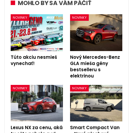
MOHLO BY SA VÁM PÁČIŤ
NOVINKY
NOVINKY
Túto akciu nesmieš
Nový Mercedes-Benz
vynechať!
GLA mieša gény
bestselleru s
elektrinou
NOVINKY
NOVINKY
Lexus NX za cenu, aká
Smart Compact Van