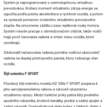
Systém je naprogramovaný s osemstupňovou virtuálnou
prevodovkou. Krútiaci moment virtuálneho zdroja energie sa
vypočíta podľa polohy akcelerátora a rýchlosti vozidla, a potom
sa vynásobí pomerom zvoleného virtuálneho prevodového
stupňa. Na umocnenie zážitku Lexus replikoval zvuky motora.
Systém navyše pracuje s obmedzovačom otáčok, takže vodiči
majú pocit časovania radenia a zmien stavu vozidla, ktoré
vyvolávajú.
Zdokonaliť načasovanie radenia pomáha vodičovi ukazovateľ
radenia na displeji prístrojového panela, ktorý zobrazuje stav
vozidla.
Štýl exteriéru F SPORT
Pôsobivý štýl exteriéru modelu RZ 550e F SPORT prispieva k
jeho aerodynamickému výkonu a zároveň výraznému
vizuálnemu výrazu. Medzi funkčné prvky patria lišty predného
spodného nárazníka, brzdové kanáliky, predný a zadný spojler a
zadný nárazník. Dvadsaťpalcové disky kolies z ľahkých zliatin s