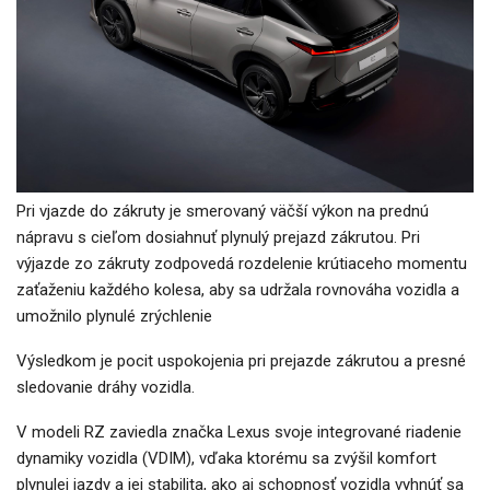
Pri vjazde do zákruty je smerovaný väčší výkon na prednú
nápravu s cieľom dosiahnuť plynulý prejazd zákrutou. Pri
výjazde zo zákruty zodpovedá rozdelenie krútiaceho momentu
zaťaženiu každého kolesa, aby sa udržala rovnováha vozidla a
umožnilo plynulé zrýchlenie
Výsledkom je pocit uspokojenia pri prejazde zákrutou a presné
sledovanie dráhy vozidla.
V modeli RZ zaviedla značka Lexus svoje integrované riadenie
dynamiky vozidla (VDIM), vďaka ktorému sa zvýšil komfort
plynulej jazdy a jej stabilita, ako aj schopnosť vozidla vyhnúť sa