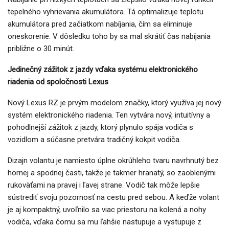
tepelného vyhrievania akumulátora. Tá optimalizuje teplotu
akumulátora pred začiatkom nabíjania, čím sa eliminuje
oneskorenie. V dôsledku toho by sa mal skrátiť čas nabíjania
približne o 30 minút.
Jedinečný zážitok z jazdy vďaka systému elektronického
riadenia od spoločnosti Lexus
Nový Lexus RZ je prvým modelom značky, ktorý využíva jej nový
systém elektronického riadenia. Ten vytvára nový, intuitívny a
pohodlnejší zážitok z jazdy, ktorý plynulo spája vodiča s
vozidlom a súčasne pretvára tradičný kokpit vodiča.
Dizajn volantu je namiesto úplne okrúhleho tvaru navrhnutý bez
hornej a spodnej časti, takže je takmer hranatý, so zaoblenými
rukoväťami na pravej i ľavej strane. Vodič tak môže lepšie
sústrediť svoju pozornosť na cestu pred sebou. A keďže volant
je aj kompaktný, uvoľnilo sa viac priestoru na kolená a nohy
vodiča, vďaka čomu sa mu ľahšie nastupuje a vystupuje z