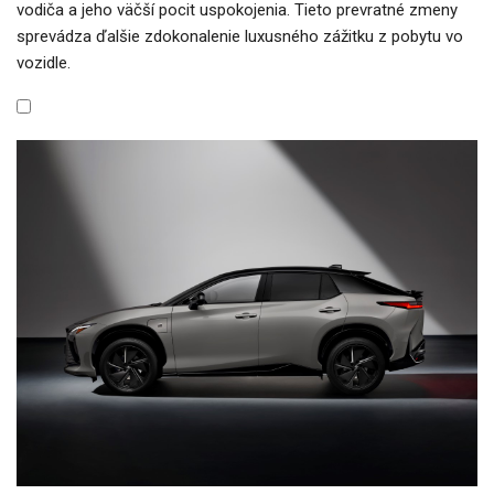
vodiča a jeho väčší pocit uspokojenia. Tieto prevratné zmeny
sprevádza ďalšie zdokonalenie luxusného zážitku z pobytu vo
vozidle.