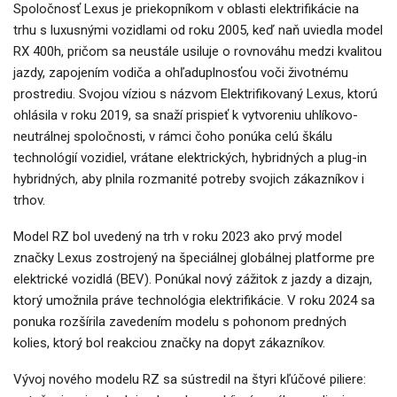
Spoločnosť Lexus je priekopníkom v oblasti elektrifikácie na
trhu s luxusnými vozidlami od roku 2005, keď naň uviedla model
RX 400h, pričom sa neustále usiluje o rovnováhu medzi kvalitou
jazdy, zapojením vodiča a ohľaduplnosťou voči životnému
prostrediu. Svojou víziou s názvom Elektrifikovaný Lexus, ktorú
ohlásila v roku 2019, sa snaží prispieť k vytvoreniu uhlíkovo-
neutrálnej spoločnosti, v rámci čoho ponúka celú škálu
technológií vozidiel, vrátane elektrických, hybridných a plug-in
hybridných, aby plnila rozmanité potreby svojich zákazníkov i
trhov.
Model RZ bol uvedený na trh v roku 2023 ako prvý model
značky Lexus zostrojený na špeciálnej globálnej platforme pre
elektrické vozidlá (BEV). Ponúkal nový zážitok z jazdy a dizajn,
ktorý umožnila práve technológia elektrifikácie. V roku 2024 sa
ponuka rozšírila zavedením modelu s pohonom predných
kolies, ktorý bol reakciou značky na dopyt zákazníkov.
Vývoj nového modelu RZ sa sústredil na štyri kľúčové piliere: