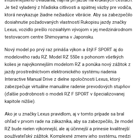
Je tiež vyladený z hľadiska citlivosti a spätnej väzby pre vodiča,
ktorá nevykazuje žiadne nežiadúce vibrácie. Aby sa zabezpečilo
dosiahnutie požadovaných vlastností Rukopisu jazdy značky
Lexus, vozidlo prešlo rozsiahlym vývojom v jej medzinárodnom
testovacom centre Shimoyama v Japonsku.
Nový model po prvý raz prináša výkon a štýl F SPORT aj do
modelového radu RZ. Model RZ 550e s pohonom všetkých
kolies je najvýkonnejším modelom RZ a ponúka nový zážitok z
jazdy prostredníctvom elektronického systému riadenia
Interactive Manual Drive z dielne spoločnosti Lexus, ktorý
zabezpečuje virtuálne manuálne radenie prevodových stupňov
(ďalšie podrobnosti o modeli RZ F SPORT v špecializovanej
kapitole nižšie).
Ako je u značky Lexus pravidlom, aj v tomto prípade sa bral
ohľad v prvom rade na zákazníka, aby sa zabezpečilo, že model
RZ bude nielen výkonnejší, ale aj účinnejší a prinesie kvalitnejší
používateľský zážitok. Komplexné zmeny jeho systému, medzi