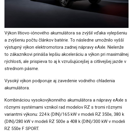
Výkon lítiovo-iónového akumulátora sa zvýšil vďaka vylepšeniu
a zvýšeniu počtu článkov batérie. To následne umožnilo vyšší
výstupný výkon elektromotora zadnej nápravy eAxle. Nielenže
to zákazníkovi prináša lepšiu akceleráciu a výkon pri maximálnej
rýchlosti, ale prispieva to aj k vzrušujúcejšej a citlivejšej jazde v
strednom pásme.
Vysoký výkon podporuje aj zavedenie vodného chladenia
akumulátora.
Kombináciou vysokovýkonného akumulátora a nápravy eAxle s
rôznymi systémami vznikol rad modelov RZ s tromi rôznymi
variantmi výkonu: 224 k (DIN)/165 kW v modeli RZ 350e, 380 k
(DIN)/280 kW v modeli RZ 500e a 408 k (DIN)/300 kW v modeli
RZ 550e F SPORT.