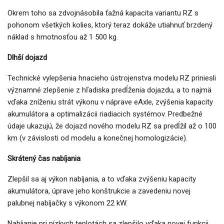
Okrem toho sa zdvojnásobila ťažná kapacita variantu RZ s
pohonom všetkých kolies, ktorý teraz dokáže utiahnuť brzdený
náklad s hmotnosťou až 1 500 kg.
Dlhší dojazd
Technické vylepšenia hnacieho ústrojenstva modelu RZ priniesli
významné zlepšenie z hľadiska predĺženia dojazdu, a to najmä
vďaka zníženiu strát výkonu v náprave eAxle, zvýšenia kapacity
akumulátora a optimalizácii riadiacich systémov. Predbežné
údaje ukazujú, že dojazd nového modelu RZ sa predĺžil až o 100
km (v závislosti od modelu a konečnej homologizácie).
Skrátený čas nabíjania
Zlepšil sa aj výkon nabíjania, a to vďaka zvýšeniu kapacity
akumulátora, úprave jeho konštrukcie a zavedeniu novej
palubnej nabíjačky s výkonom 22 kW.
Nabíjanie pri nízkych teplotách sa zlepšilo vďaka novej funkcii