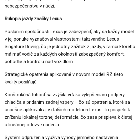
nebezpečenstvu v núdzi.
Rukopis jazdy značky Lexus
Poslaním spoločnosti Lexus je zabezpečiť, aby sa každý model
v jej ponuke vyznačoval vlastnosťami takzvaného Lexus
Singature Driving, čo je jednotný zážitok z jazdy, v rámci ktorého
má mať vodič za každých okolností zabezpečený komfort,
pohodlie a kontrolu nad vozidlom.
Strategické opatrenia aplikované v novom modeli RZ tieto
kvality posilňujú.
Konštrukčná tuhosť sa zvýšila vďaka vylepšeniam podpery
chladiča a pridaním zadnej vzpery – čo sú opatrenia, ktoré sa
úspešne aplikovali aj v ďalších modeloch Lexus. To prispelo k
zníženiu lokálnej torznej deformácie, čo zasa prispieva k čistej
a lineárnej odozve riadenia.
Systém odpruženia využíva výhody jemného nastavenia