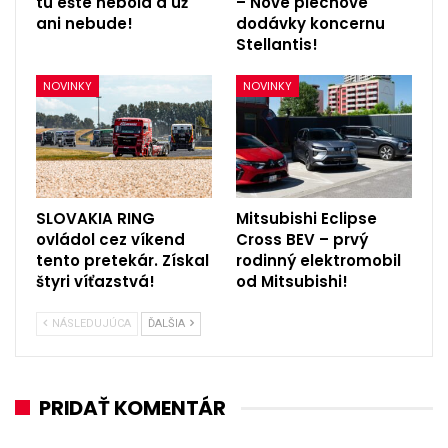
tu ešte nebola a už
– Nové plechové
ani nebude!
dodávky koncernu
Stellantis!
NOVINKY
NOVINKY
SLOVAKIA RING
Mitsubishi Eclipse
ovládol cez víkend
Cross BEV – prvý
tento pretekár. Získal
rodinný elektromobil
štyri víťazstvá!
od Mitsubishi!
NÁSLEDUJÚCA
ĎALŠIA
PRIDAŤ KOMENTÁR