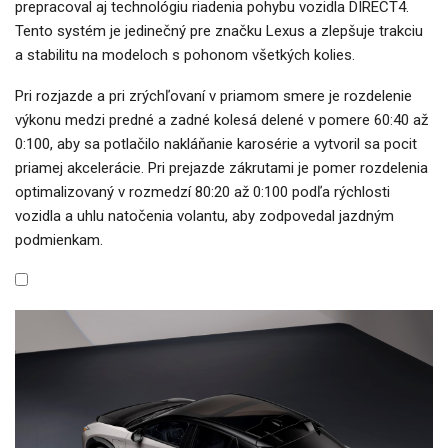
prepracoval aj technológiu riadenia pohybu vozidla DIRECT4.
Tento systém je jedinečný pre značku Lexus a zlepšuje trakciu
a stabilitu na modeloch s pohonom všetkých kolies.
Pri rozjazde a pri zrýchľovaní v priamom smere je rozdelenie
výkonu medzi predné a zadné kolesá delené v pomere 60:40 až
0:100, aby sa potlačilo nakláňanie karosérie a vytvoril sa pocit
priamej akcelerácie. Pri prejazde zákrutami je pomer rozdelenia
optimalizovaný v rozmedzí 80:20 až 0:100 podľa rýchlosti
vozidla a uhlu natočenia volantu, aby zodpovedal jazdným
podmienkam.