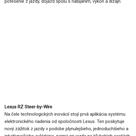
potešenie z jazdy, dojazd spolu s nabíjaním, výkon a dizajn.
Lexus RZ Steer-by-Wire
Na čele technologických inovácií stojí prvá aplikácia systému
elektronického riadenia od spoločnosti Lexus. Ten poskytuje
nový zážitok z jazdy v podobe plynulejšieho, jednoduchšieho a
intuitívnejšieho ovládania, najmä pri jazde na kľukatých cestách.