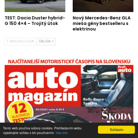
TEST: Dacia Duster hybrid-
Nový Mercedes-Benz GLA
G 150 4×4 – Trojitý útok
mieša gény bestselleru s
elektrinou
NÁSLEDUJÚCA
ĎALŠIA
Tento web používa súbory cookies. Prehliadaním webu
Súhlasím
vyjadrujete súhlas s ich používaním.
Viac info