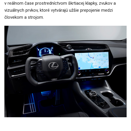
v reálnom čase prostredníctvom škrtiacej klapky, zvukov a
vizuálnych prvkov, ktoré vytvárajú užšie prepojenie medzi
človekom a strojom.