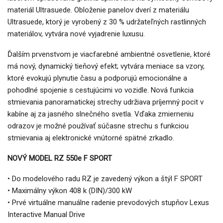
materiál Ultrasuede. Obloženie panelov dverí z materiálu
Ultrasuede, ktorý je vyrobený z 30 % udržateľných rastlinných
materiálov, vytvára nové vyjadrenie luxusu.
Ďalším prvenstvom je viacfarebné ambientné osvetlenie, ktoré
má nový, dynamický tieňový efekt; vytvára meniace sa vzory,
ktoré evokujú plynutie času a podporujú emocionálne a
pohodlné spojenie s cestujúcimi vo vozidle. Nová funkcia
stmievania panoramatickej strechy udržiava príjemný pocit v
kabíne aj za jasného slnečného svetla. Vďaka zmierneniu
odrazov je možné používať súčasne strechu s funkciou
stmievania aj elektronické vnútorné spätné zrkadlo.
NOVÝ MODEL RZ 550e F SPORT
• Do modelového radu RZ je zavedený výkon a štýl F SPORT
• Maximálny výkon 408 k (DIN)/300 kW
• Prvé virtuálne manuálne radenie prevodových stupňov Lexus
Interactive Manual Drive