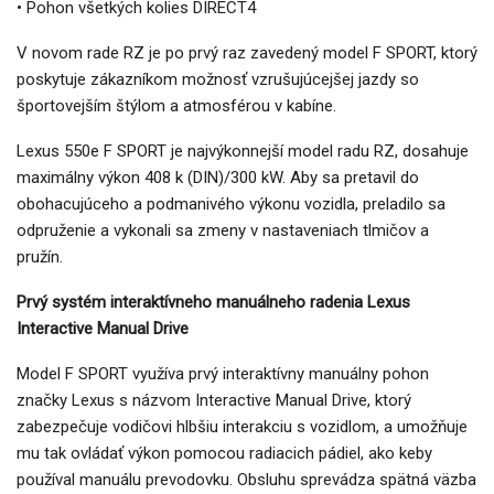
• Pohon všetkých kolies DIRECT4
V novom rade RZ je po prvý raz zavedený model F SPORT, ktorý
poskytuje zákazníkom možnosť vzrušujúcejšej jazdy so
športovejším štýlom a atmosférou v kabíne.
Lexus 550e F SPORT je najvýkonnejší model radu RZ, dosahuje
maximálny výkon 408 k (DIN)/300 kW. Aby sa pretavil do
obohacujúceho a podmanivého výkonu vozidla, preladilo sa
odpruženie a vykonali sa zmeny v nastaveniach tlmičov a
pružín.
Prvý systém interaktívneho manuálneho radenia Lexus
Interactive Manual Drive
Model F SPORT využíva prvý interaktívny manuálny pohon
značky Lexus s názvom Interactive Manual Drive, ktorý
zabezpečuje vodičovi hlbšiu interakciu s vozidlom, a umožňuje
mu tak ovládať výkon pomocou radiacich pádiel, ako keby
používal manuálu prevodovku. Obsluhu sprevádza spätná väzba