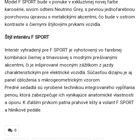
Model F SPORT bude v ponuke v exkluzívnej novej farbe
karosérie, sivom odtieni Neutrino Grey, s pevnou jednofarebnou
povrchovou úpravou s metalickými akcentmi, čo bude v ostrom
kontraste s čiernymi štýlovými prvkami vozidla.
Štýl interiéru F SPORT
Interiér vyhradený pre F SPORT je vyhotovený vo farebnej
kombinácii čiernej a tmavosivej s modrými prešívanými
akcentmi, či je inšpirované mocným zážitkom z jazdy
charakteristickým pre elektrické vozidlá. Súčasťou dizajnu je aj
panel obloženia s mikrogeometrickým vzorom.
Predné sedadlá sú vyrobené technikou integrovaného vypĺňania
penou, ktorá zabezpečuje ich vynikajúce anatomické vlastnosti
a oporu. K ďalším prvkom patria prahové lišty a volant F SPORT
a hliníkové pedále.
0