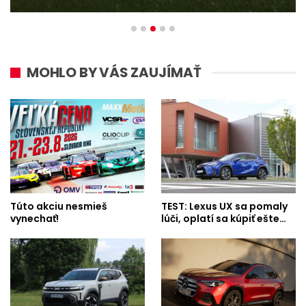
MOHLO BY VÁS ZAUJÍMAŤ
Túto akciu nesmieš
TEST: Lexus UX sa pomaly
vynechať!
lúči, oplatí sa kúpiť ešte…